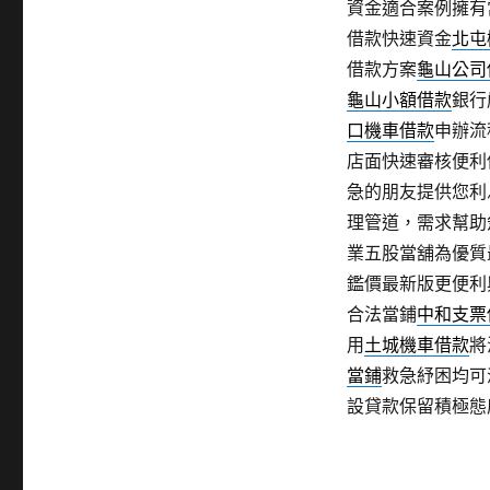
資金適合案例擁有
借款快速資金
北屯
借款方案
龜山公司
龜山小額借款
銀行
口機車借款
申辦流
店面快速審核便利
急的朋友提供您利
理管道，需求幫助
業五股當舖為優質
鑑價最新版更便利
合法當鋪
中和支票
用
土城機車借款
將
當鋪
救急紓困均可
設貸款保留積極態