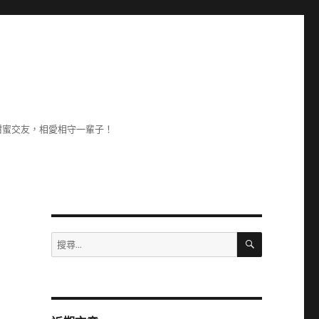
甜蜜交友，相愛相守一輩子！
搜
搜
尋
尋
關
鍵
字: