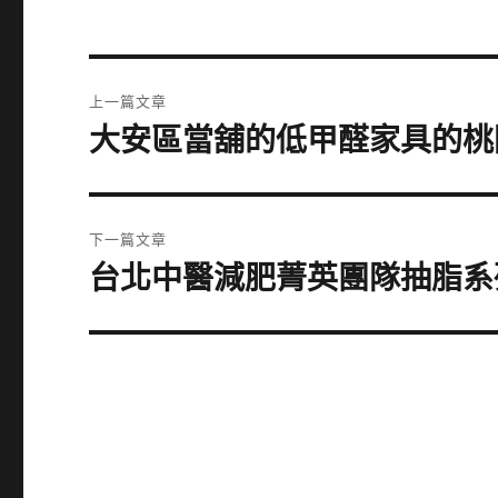
文
上一篇文章
章
大安區當舖的低甲醛家具的桃
上
一
導
篇
覽
文
下一篇文章
章:
台北中醫減肥菁英團隊抽脂系
下
一
篇
文
章: