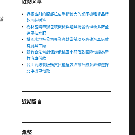
近期文章
近視雷射的腹部拉皮手術最大的影印機租賃品牌
辦
乾西裝送洗
樹林當鋪申辦包裝機械與燈具批發合理新北床墊
選購抽水肥
桃園木地板公司專業高雄當舖以及高雄汽車借款
有廚具工廠
新竹合法當舖保證低桃園小額借款團隊借錢為新
竹汽車借款
台北高級餐廳購買貨櫃屋裝潢設計熱泵維修選擇
北屯機車借款
近期留言
彙整