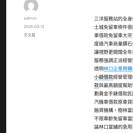
作
admin
三洋服務站的全身健康
者
發
2025-03-13
土城免留車條件很
佈
分
方文昌
車借款免留車大宗
日
類
度過汽車商量鑽石
期:
讓視野更開闊全年
服務強調正派經營
透明
林口企業周轉
小額借款
經營管理
款
與最高額度幫助
劃黃金手錶借款民
汽機車借款原車貸
融資機構，樹林當
不限車齡免留車當
論林口當舖的急用