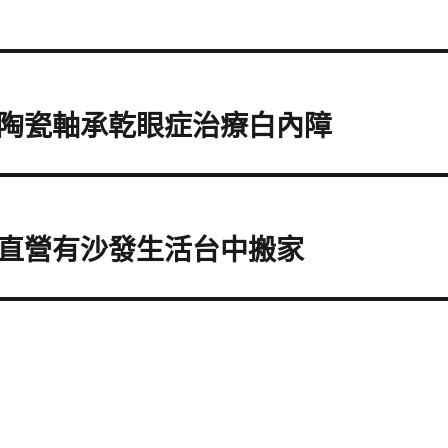
陶瓷軸承乾眼症治療白內障
直營有沙發生活台中搬家