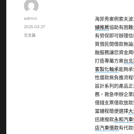
作
admin
海菲秀案例索夫波治
者
發
2025-03-27
舖推薦
協助有困難
佈
分
方文昌
有勞保即可辦理信
日
類
質借民間借款無論
期:
融服務讓您資金周
打造專屬方案
台北
客製化軸承
能夠承
性還款無負擔流程
設計系列的產品正
務，救急申辦企業
借錢支票借款放款
當鋪程簡便選擇
大
迅速撥款
永和汽車
店汽車借款
有代款