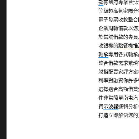
款
有到府專業台北
等級超高氣密隔音
電子發票收款整合
企業周轉借款以您
於當舖借款的專員
收銀機的
點餐機推
軸承
專用各式軸承
整合借款需求繁瑣
膜搭配賣家評方案
利率對融資你許多
選擇適合高額借貸
件非常簡單
南屯汽
費
示波器
邏輯分析
打造立即解決您的