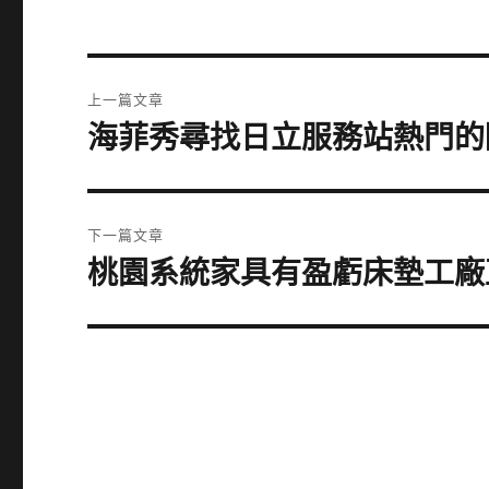
文
上一篇文章
章
海菲秀尋找日立服務站熱門的
上
一
導
篇
覽
文
下一篇文章
章:
桃園系統家具有盈虧床墊工廠
下
一
篇
文
章: