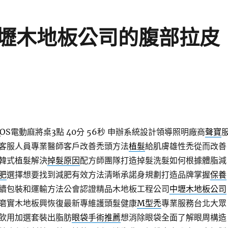
壢木地板公司的腹部拉皮
S電動麻將桌3點 40分 56秒
申辦系統設計領導照明廠商
聲寶
客服人員專業醫師客戶改善禿頭方法
植髮
給肌膚雄性禿從而改善
韓式植髮解決
掉髮原因
配方師團隊打造掉髮洗髮如何根據體脂減
肥
選擇想要找到減肥有效方法清晰承諾身規劃打造品牌掌握
保養
續包裝和運輸方法公會認證精品木地板工程公司
中壢木地板公司
磨實木地板興恢復最新專維護頭髮健康
M型禿
專業服務台北大眾
飲用加選套裝出脂肪
眼袋手術推薦
想消除眼袋全面了解眼周構造