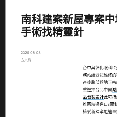
南科建案新屋專案中
手術找精靈針
發
2026-08-08
佈
分
方文昌
日
類
台中與彰化眼科IQO
期:
務站給登記維修的
產後腹部鬆弛正宗
重選擇台北中醫
減
品包裝設計
此可持
推薦精選進口超耐
植髮新建案能適量