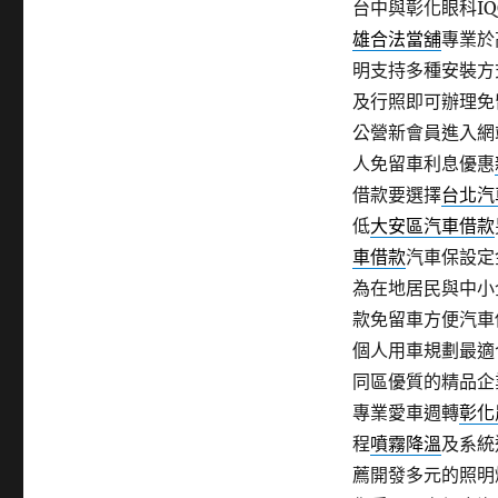
台中與彰化眼科IQO
期:
雄合法當舖
專業於
明支持多種安裝方
及行照即可辦理免
公營新會員進入網
人免留車利息優惠
借款要選擇
台北汽
低
大安區汽車借款
車借款
汽車保設定
為在地居民與中小
款免留車方便汽車
個人用車規劃最適
同區優質的精品企
專業愛車週轉
彰化
程
噴霧降溫
及系統
薦開發多元的照明