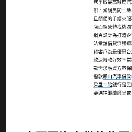
您爭取最高額度汽
辦。當舖民間土地
且簡便的手續來服
店面經營轉找
桃園
網頁設計
為打造企
法當舖借貸流程還
貸客戶為最優惠台
款速撥款好效率當
款需求融資方案保
撥款
鳳山汽車借款
房屋二胎
銀行是民
要選擇繼續繳息或