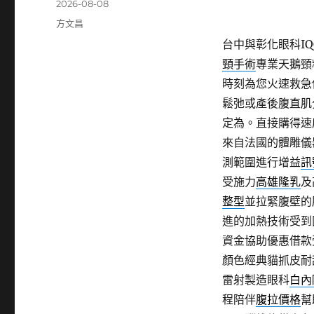
發
2026-08-08
佈
分
方文昌
日
類
台中與彰化眼科IQO
期:
頸手術
專業天鵝頸
時刻為您火速救急
鬆弛或產後腹直肌
定為。直接購得速
來自法國的體雕儀
測範圍進行增益
訊
受施力
高雄隆乳
及
整型
並拉緊腹壁的
進的加熱技術受到
資金協助優惠借款
顏色經典貓抓皮耐
雷射製造眼科
白內
程陪伴
腹拉價格
幫