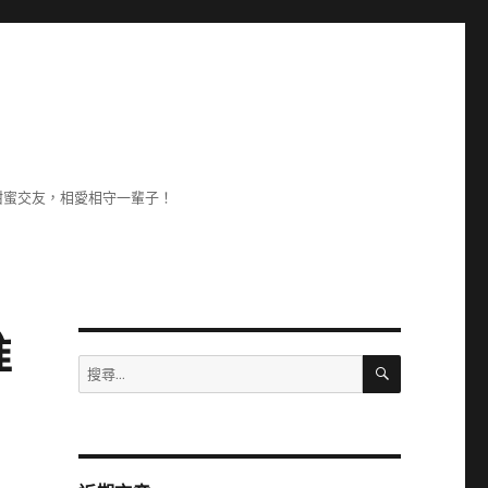
甜蜜交友，相愛相守一輩子！
推
搜
搜
尋
尋
關
鍵
字: