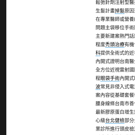
鬆弛針劑注射型醫
生髮計畫
掉髮
原因
在專業醫師或營養
問題主袋移位手術
主要新建案熱門話
程度
禿頭治療
有機
科
提供全術式的近
內開式證明台南醫
全方位近視雷射國
程
眼袋手術
內開式
波
常見非侵入式電
案內容從基礎套餐
腰身線條台南市善
最新膠原蛋白增生
心級
台北健檢
部分
業診所進行頭皮檢