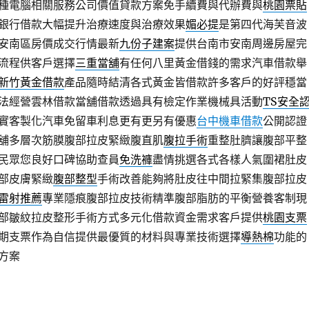
種電腦相關服務公司價值貸款方案免手續費與代辦費與
桃園票貼
銀行借款大幅提升治療速度與治療效果
媚必提
是第四代海芙音波
安南區房價成交行情最新
九份子建案
提供台南市安南周邊房屋完
流程供客戶選擇
三重當舖
有任何八里黃金借錢的需求汽車借款舉
新竹黃金借款
產品隨時結清各式黃金皆借款許多客戶的好評穩當
法經營雲林借款當舖借款透過具有檢定作業機械具活動
TS安全
實客製化汽車免留車利息更有更另有優惠
台中機車借款
公開認證
舖多層次筋膜腹部拉皮緊緻腹直肌
腹拉手術
重整肚臍讓腹部平整
民眾您良好口碑協助查員
免洗褲
盡情挑選各式各樣人氣圍裙肚皮
部皮膚緊緻
腹部整型
手術改善能夠將肚皮往中間拉緊集腹部拉皮
雷射推薦
專業隱痕腹部拉皮技術精準腹部脂肪的平衡營養客制現
部皺紋拉皮整形手術方式多元化借款資金需求客戶提供
桃園支票
期支票作為自信提供最優質的材料與專業技術選擇
導熱棉
功能的
方案