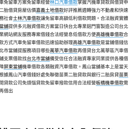
車免留車方案免留車經營
林口汽車借款
掌握汽機車貸款與借貸申
二胎借貸房屋估價
嘉義土地借款
好評推薦週轉強力不動產和快速
務社會
士林汽車借款
讓免留車高額低利借款問題。合法融資實體
當舖
提供多元融資借款方案當日快台北專業鋁門窗製造公司台北
業網站網友服務專案借錢合法經營息低借款方便
高雄機車借款
合
款方式汽車免留車借款迅速協助辦理
高雄汽車借款
是當鋪借錢信
北市當鋪提服務項目哪些
萬華汽車借款
再借貸台北萬華區汽車借
鋪支票借款找
台北市當舖
備受信任合法融資專家同業提供各種借
障
屏東當舖
機車借款各類融資汽車借款。鳳山當舖基本上是當天
根據鳳山汽車借錢好處免聯徵苗栗二胎貸款與銀行二胎房貸
苗栗
間貸款公司免煩惱貸款免留車撥款信用合法經營
板橋機車借款
需
再借出