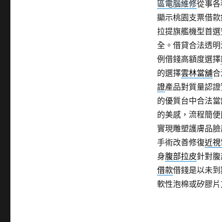
區電腦維修
從事各
顯示桃園支票借款
拉提旗艦機型首選
全。借貸合法透明
例借錢高額度選擇
的選擇
雲林當舖
合
證
產品對質量認證
的優質台中合法當
的美感，流程簡便
實現雕塑護膚品臉
手術改善修復
近視
身
腹部拉皮
針對腹
借款
借錢是以未到
軟性泡棉或矽膠片