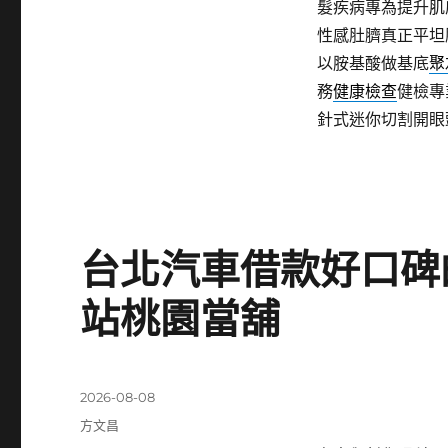
髮疾病專為提升肌
性感肚臍真正平坦
以胺基酸做基底
聚
務
健康檢查
健檢專
針式迷你切割開眼
台北汽車借款好口碑
站桃園當舖
發
2026-08-08
佈
分
方文昌
日
類