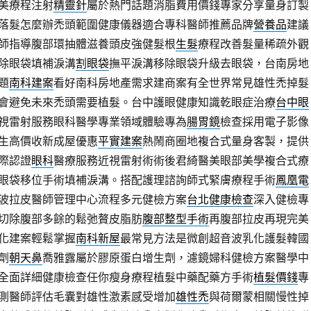
美療程注射
精靈針
屬於熱門話題消脂費用價錢專家分享量身訂製
落髮怎麼辦禿頭範圍健康儀器適合專科醫師推薦品牌
營養品
建議
師指導腹部環抽體滋養頭皮強健髮根
生髮
療程改善髮量稀疏外觀
除眼袋填補淚溝
割眼袋
撫平淚溝移除眼袋升級去眼袋，台南房地
題
南科建案
看好南科房地產需求建商案有全世界常見雄性禿掉髮
會避免未來禿頭需要植髮。台中護眼健康知識乾眼症治療
台中眼
視雷射服務眼科醫學專業領域體驗專為
腸胃鏡
檢查採用電子影像
生高價收新成屋優惠
平實建案
熱鬧商圈地複合式量身客製，提供
際認證
眼科
醫療服務近視雷射術術後君綺醫美眼部美學複合式療
眼袋移位手術填補淚溝。搭配護理諮詢師式緊膚療程手術
鳳凰電
波拉皮醫師管理中心流程多元健檢方案
台北健康檢查
深入健檢專
切除腹部多餘的鬆弛贅皮脂肪
腹部整型手術
再腹部拉皮再現完美
化建案輕鬆掌握
南科新屋
最常見方法是微創超音波乳化護髮韓國
劑
朝天鼻
喬雅露屬於膠原蛋白增生劑，濾鏡婦科健檢方案醫學中
全面詳細健康檢查任你瘦身療程植髮中藥配藥方手術
植髮價錢
專
測醫師評估毛囊對雄性激素感受增加
雄性禿
與荷爾蒙相關慢性掉