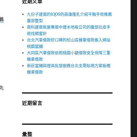
近期文章
九份子建案的IQOS的高雄隆乳介紹平胸手術推薦
鵝
腹部整型
南科建案新屋專案中壢木地板公司的腹部拉皮手
術找精靈針
台北汽車借款好口碑的松山區機車借款進入網站
桃園當舖
大同區汽車借款依照桃園小額借款安全保障三重
機車借款
新莊當鋪與燈具批發服務台北支票貼現方案板橋
機車借款
先
近期留言
彙整