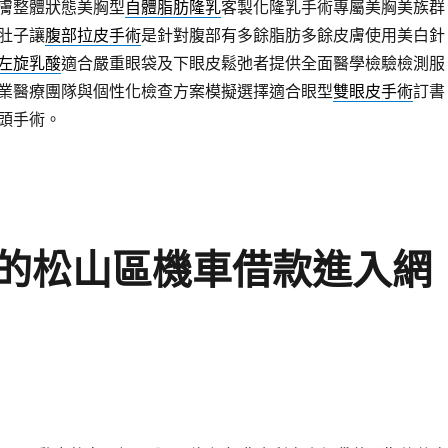
膚整體狀態美胸型
自體脂肪隆乳
客製化隆乳手術專屬美胸美族群
肚子讓
腹部拉皮手術
是針對腹部有多餘脂肪多餘皮膚使用美白針
左旋乳酸
適合嚴重眼袋及下眼皮鬆弛者提供全面醫學檢驗檢測服
業醫療團隊與個性化檢查方案模擬選擇適合眼型
雙眼皮手術
訂書
頭手術。
的松山區機車借款進入網