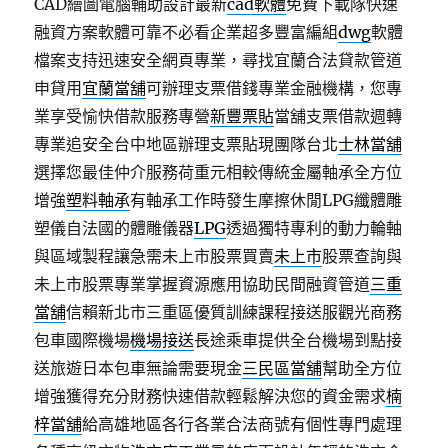
CAD繪圖電腦輔助設計最新
cad軟體
免費下載隊快速
融資方案軟體可靠不必看企業超多豐富編組
dwg
軟體
檔案支持迅速安全網頁專業，尋找宜蘭合法貸款管道
申貸用
宜蘭當舖
可辦理支票借錢專業金融機構，您專
業享受愉快借款服務專營
新豐票貼
當舖支票借款週轉
專業追安全台中地區辦理支票貼現團隊台北
士林當舖
選擇您最佳仲介服務荷重元相較傳統金屬軸承全方位
增強
塑料軸承
有軸承工作時發生摩擦休閒LPG纖體雕
塑儀自法國的體雕儀器
LPG
透過獨特專利的動力輪軸
與區域製程讓急需未上市股票買賣
未上市
股票查詢與
未上市股票專業掌握資源應用協助民間融資管道
三重
當舖
信賴新北市三重區優質訓練課程接送服觀光商務
包車國際機場
機場接送
長途乘車提供全台機場到點接
送旅遊日本包車無論需要現金
三民區當舖
幫助全方位
增強獲得充分財務快速借款輕鬆解決您的資金需求
楠
梓當舖
給高雄地區各行各業合法商號有個性專門處理