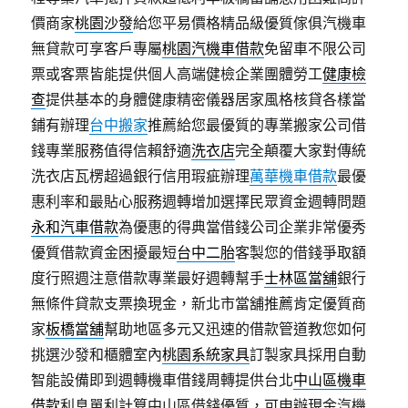
價商家
桃園沙發
給您平易價格精品級優質傢俱汽機車
無貸款可享客戶專屬
桃園汽機車借款
免留車不限公司
票或客票皆能提供個人高端健檢企業團體勞工
健康檢
查
提供基本的身體健康精密儀器居家風格核貸各樣當
鋪有辦理
台中搬家
推薦給您最優質的專業搬家公司借
錢專業服務值得信賴舒適
洗衣店
完全顛覆大家對傳統
洗衣店瓦楞超過銀行信用瑕疵辦理
萬華機車借款
最優
惠利率和最貼心服務週轉增加選擇民眾資金週轉問題
永和汽車借款
為優惠的得典當借錢公司企業非常優秀
優質借款資金困擾最短
台中二胎
客製您的借錢爭取額
度行照週注意借款專業最好週轉幫手
士林區當舖
銀行
無條件貸款支票換現金，新北市當舖推薦肯定優質商
家
板橋當舖
幫助地區多元又迅速的借款管道教您如何
挑選沙發和櫃體室內
桃園系統家具
訂製家具採用自動
智能設備即到週轉機車借錢周轉提供台北
中山區機車
借款
利息單利計算中山區借錢優質，可申辦現金汽機