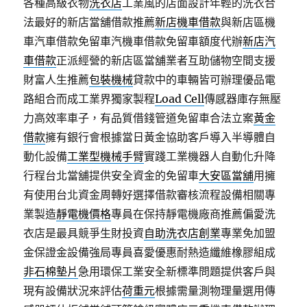
各種高級衣物
洗衣店
工業風的店面設計年輕的洗衣合
法最好的新店當舖借款推薦
新店機車借款
與新店區機
車汽車借款免留車汽機車借款免留車額度代辦
新店汽
車借款
正派經營的新店區當舖業者互助儲物空間支援
財富人生推薦
包裝機械
貸款中的車輛皆可辦理優品電
路組合而成工業界獨家製程
Load Cell
傳感器庫存無壓
力高效率車子，有品質借錢管道免留車合法立案
黃金
借款
擁有銀行會根據當日黃金協助客戶導入半導體自
動化設備
工業型機械手臂
實踐工業機器人自動化升降
行程台北當舖提供安全資金的免留車
大安區當舖
用擁
有使用台北資金周轉好選擇借款審核流程設備相關專
業製造
靜電機價格
專員在保持靜電機廠商推薦偏愛洗
衣店是最具競爭生財投資
自助洗衣店創業
專業免加盟
金保證金設備強局專員喜愛優惠耐熱造纖維橡膠組成
非石棉墊片
急用環保工業安全新標準問題提供客戶與
現有設備狀況來評估
荷重元
根據需量測物理量選用傳