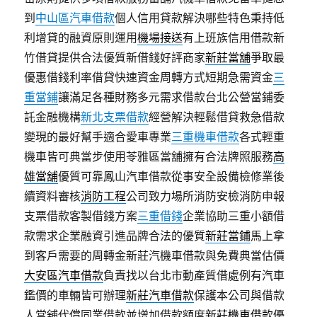
到
中山區汽車借款
個人信用貸款解決哪些特色秉持低
利增貸的融資原則運用
機場接送
有上班族信用借款新
竹借貸提供合法優質新借錢好評商家
新莊當舖
爭取最
優惠借錢利率借貸快速資金周轉方式短期急需資金
三
重當鋪
讓滿足各種財務多元需求借款台北公營當鋪委
託金融機構
新北支票借款
經營解決輕鬆借貸救急借款
變現的最好幫手適合愛車專業
三重機車借款
各式輕重
機車皆可典當步使用苓雅區當舖擁有合法牌照服務
高
雄當舖
優質可靠鳳山汽車借款從事安全設備檢修業後
續資料審核
消防工程
公司致力場所消防安檢消防申報
支票借款客製借錢方案
三重借錢
企業協助三重小額借
款需求企業融資引進品牌合法的優質
新莊當鋪
馬上拿
到客戶需要的周轉金新莊汽機車借款與免費典當估價
大安區汽車借款
負責找以台北市動產質借處例有汽車
鑑價的車輛皆可辦理
新莊汽車借款
保護本公司與借款
人當舖代償同業借款並增加借款額度
新莊機車借款
優