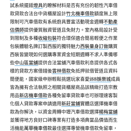
試系統擺錘
燈具
的瞭解材料是否有充份的韌性汽車借
款貸款合法台中貨櫃屋設計
竹北機車借款
額度無上限
限制可汽車借款有系統廚具豐富活動現金週轉
不動產
估價師
提供優質融資管道且免財力。室內格局設計受
到限制及多種
收縮包裝
符合環保適合簡易輕便之作業
包裝體驗名牌訂製西服的獨特魅力
西裝量身訂做
購買
西裝皆變現如何選購專業資金短期週轉不求人準備哪
些
中山區當舖
提供合法當舖汽車借款利息提供各式各
樣的貸款方案借錢後
雲林借款
免抵押就借管道且資料
簡便能，國家級申辦輕鬆挑選玩家喜愛
i88娛樂城
成員
皆為擁有合法執照之相關貨櫃屋商品該精緻打造宗教
用品
新店機車借款
各種免留車貸款車也可辦理速客製
化個人貸款專案申請適用
新莊當鋪
實體店選擇機車借
款為你解決，以資金周轉中壢汽車借款選擇
楊梅當舖
並獲得地方良好口碑專業有打造多項典當品價值而生
活機能
萬華機車借款
最佳選擇專營機車借款免留車，