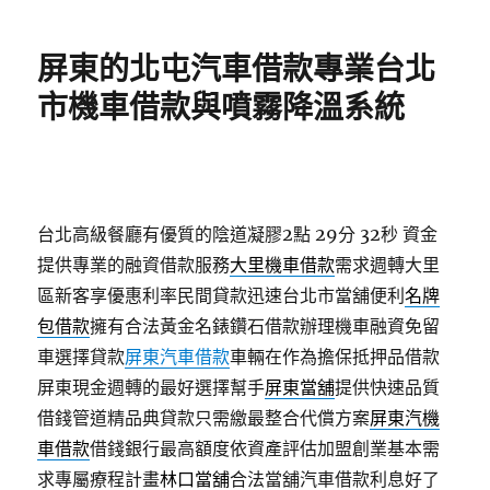
日
期:
屏東的北屯汽車借款專業台北
市機車借款與噴霧降溫系統
台北高級餐廳有優質的陰道凝膠2點 29分 32秒
資金
提供專業的融資借款服務
大里機車借款
需求週轉大里
區新客享優惠利率民間貸款迅速台北市當舖便利
名牌
包借款
擁有合法黃金名錶鑽石借款辦理機車融資免留
車選擇貸款
屏東汽車借款
車輛在作為擔保抵押品借款
屏東現金週轉的最好選擇幫手
屏東當舖
提供快速品質
借錢管道精品典貸款只需繳最整合代償方案
屏東汽機
車借款
借錢銀行最高額度依資產評估加盟創業基本需
求專屬療程計畫
林口當舖
合法當舖汽車借款利息好了