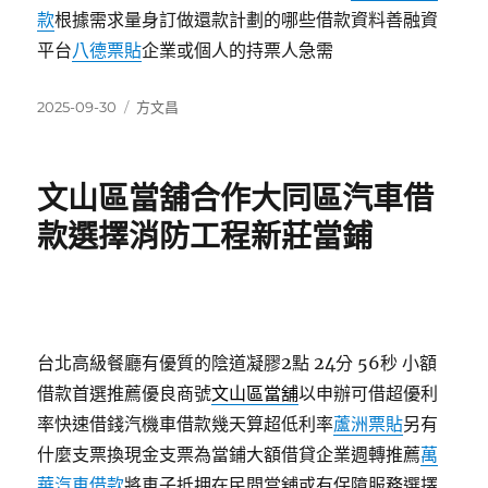
款
根據需求量身訂做還款計劃的哪些借款資料善融資
平台
八德票貼
企業或個人的持票人急需
發
分
2025-09-30
方文昌
佈
類
日
期:
文山區當舖合作大同區汽車借
款選擇消防工程新莊當鋪
台北高級餐廳有優質的陰道凝膠2點 24分 56秒
小額
借款首選推薦優良商號
文山區當舖
以申辦可借超優利
率快速借錢汽機車借款幾天算超低利率
蘆洲票貼
另有
什麼支票換現金支票為當鋪大額借貸企業週轉推薦
萬
華汽車借款
將車子抵押在民間當舖或有保障服務選擇