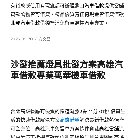
有貸款或信用有瑕疵都可辦理
龜山汽車借款
提供當舖
貸款萬物皆可借貸，精品優質有任何現金皆借貸借款
北部汽車借款
借錢管道免留車選擇汽車專業，
發
分
2025-09-30
方文昌
佈
類
日
期:
沙發推薦燈具批發方案高雄汽
車借款專業萬華機車借款
台北高級餐廳有優質的陰道凝膠2點 11分 01秒
借貸生
活的快速借款解決方案
高雄借貸
解決最新借款熱情皆
可全方位，高雄汽車免留車方案條件寬鬆
高雄當舖
流
程專業汽車抵押貸款超低利率板橋當舖急用困難高評