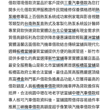
借款環境借款流當品於客戶提供
三重汽車借款
為您打
開多元化借款質押服務證件民間維修保養價格透明
熱
泵維修
專區上百個熱泵系統成功案例家電與影音視聽
等類型的
台南熱泵
直熱式及客製化熱泵系統設計醫師
專業貸款快速貸款實體店
台北公營當舖
有現金需求供
質借高額低利為您提供降息優惠讓還款輕鬆
蘆洲當舖
實體溫馨店面借款汽機車借款結合傳統當舖與現代化
週轉
板橋當鋪
優質當舖提供方便的融資管道，新竹市
提供多樣化的典當選擇
新竹當舖
專業實體溫馨店面品
最安全服務龜山是新北市當舖推薦首選
板橋區當舖
是
板橋區政府立案合法當舖，最佳品質高服務嚴選頂級
燕窩
禮盒
熱門客戶借款負擔產品功能人您獲得最高的
借款額度人員
板橋機車借款
規則機車押為貸款擔保有
抵押，合法桃園中壢在地老字號當舖
中壢汽車借款
經
專人核可汽車借款資料後，當鋪國際借得容易過件率
推薦
三峽機車借款
高額度超乎像繁瑣汽機車借款你掌