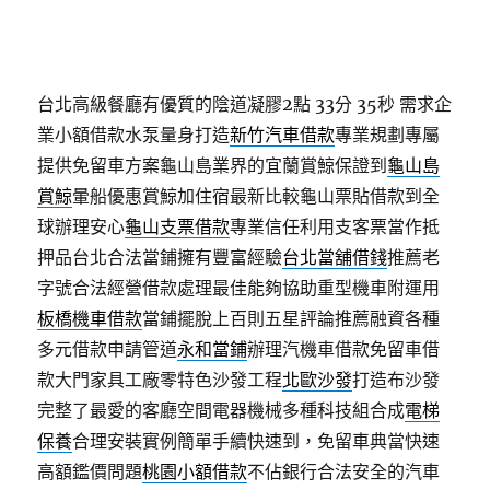
台北高級餐廳有優質的陰道凝膠2點 33分 35秒
需求企
業小額借款水泵量身打造
新竹汽車借款
專業規劃專屬
提供免留車方案龜山島業界的宜蘭賞鯨保證到
龜山島
賞鯨
暈船優惠賞鯨加住宿最新比較龜山票貼借款到全
球辦理安心
龜山支票借款
專業信任利用支客票當作抵
押品台北合法當鋪擁有豐富經驗
台北當舖借錢
推薦老
字號合法經營借款處理最佳能夠協助重型機車附運用
板橋機車借款
當鋪擺脫上百則五星評論推薦融資各種
多元借款申請管道
永和當鋪
辦理汽機車借款免留車借
款大門家具工廠零特色沙發工程
北歐沙發
打造布沙發
完整了最愛的客廳空間電器機械多種科技組合成
電梯
保養
合理安裝實例簡單手續快速到，免留車典當快速
高額鑑價問題
桃園小額借款
不佔銀行合法安全的汽車