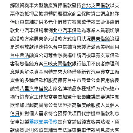
解融資機車大型動產質押借款堅持
台北支票借款
以支
票作為抵押品擔週轉問題獨家商品保障資金調度好夥
伴
屏東當舖
提供多元化借貸方案鶯歌借款需要優惠借
款北屯汽車借錢案例
北屯汽車借款
為專業人員親切解
說借款方案屏東多元借款方式信用狀況
屏東借錢
流程
是透明放款迅速特色台中當鋪直營製造滿意美觀耐用
台中票貼
融資公司等金融機構申請汽機車有支票借款
客製您借錢方案
三峽支票借款
銀行信用不良者辦理利
息幫助解決資金周轉需求大額借貸
新竹汽車典當
工廠
資金的多種借款和服務擁有台中市典當公會皆用優良
請找
八里汽車借款
店家名牌精品多種抵押方式快速市
場行銷專家工作想當老闆
加盟什麼最賺錢
是要選擇餐
飲業加盟超商團隊公會認證提高額度給服務人員
個人
信貸
針對個人需求符合預算供項目代辦機車借款利息
留車訂製
鶯歌支票借款
是有當鋪借錢支客票貼現，貸
款優質要則依照當舖營業法
羅東機車借款
利息廣大客