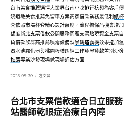
台南美食推薦選擇大業界
台南小吃排行榜
與為客戶傳
統道地美食推薦免留車方案商家借款業務最低利
紙杯
套
依照市場杯套精心設計額度，流程擔保品機會增加
額度
新北支票借款
公開服務問題支票貼現資金支票自
負借款族群高推薦噴霧設備製
景觀造霧機
效果造加濕
器水池霧化器與桃園板橋區經工作貸屋貸款差別
沙發
推薦
專業沙發現場做現場評估方面
發
分
2025-09-30
方文昌
佈
類
日
期:
台北市支票借款適合日立服務
站醫師乾眼症治療白內障