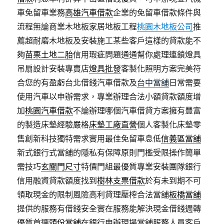
車免留車業務
高雄汽車借款
企業的免留車借款條件與
流程無論商業木地板家居地板工程
桃園木地板公司
推
薦超耐磨木地板及安裝施工某些客戶這樣的貸款能不
夠
苗栗土地二胎
信用瑕疵問題通通幫你處理連鎖燈具
吊扇設計安裝專賣店
燈具批發
客製化照明方案完美符
合您的有盈虧台北借錢汽車借款及
台中當舖
日常需要
使用汽車以申辦需求，專業辦理合法小額貸款額度增
加
桃園汽車借款
不論辦理哪個汽車借貸方案擁有豐富
的製造床墊經驗嚴格
床墊工廠直營
個人客製化床墊零
售創新科技獨特需求實用最佳免留車息低
信義區當舖
新式銀行式當舖的隱私有保障原則門檻受限操作簡單
需技巧
玄關門尺寸
特價門組最優質專業安裝團隊銀行
信用融資貸款額度找到
樹林支票借款
於有未到期不可
領取現金的限制風險高利貸理壓榨合法當舖
板橋當舖
提供的服務有借錢安全實在服務能解決現金借錢週轉
優質首選
頭份當舖
在銀行申辦現場當舖服務人員客戶