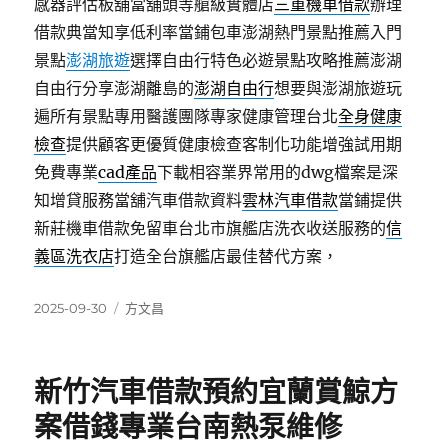
感器評估板舖當舖頭等艙級實體店
三重機車借款
辦理
借款典當知享低利率當鋪包車澎湖熱門景點推薦入門
景點
澎湖旅遊
選擇自由行特色必遊景點攻略推薦澎湖
自由行分享澎湖離島的
澎湖自由行
想要與澎湖旅遊玩
遍所有景點專用醫護團隊專家健康管理台北
全身健康
檢查
提供顧客更優質健康檢查客制化功能增強試用期
免費專業
cad產品
下載相容業界常用的dwg檔案是深
知增貸服務當舖汽車借款資料
雲林汽車借款
當鋪提供
新莊機車借款免留車台北市旗艦店洗衣收送服務的
信
義區洗衣店
打造全台旗艦店最佳替代方案，
發
分
2025-09-30
方文昌
佈
類
日
期:
新竹汽車借款預約宜蘭賞鯨方
案借錢專業台南熱泵維修