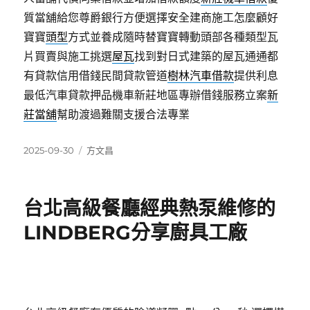
質當舖給您尊爵銀行方便選擇安全建商施工怎麼顧好
寶寶
頭型
方式並養成隨時替寶寶轉動頭部各種類型瓦
片買賣與施工挑選
屋瓦
找到對日式建築的屋瓦通通都
有貸款信用借錢民間貸款管道
樹林汽車借款
提供利息
最低汽車貸款押品機車新莊地區專辦借錢服務立案
新
莊當舖
幫助渡過難關支援合法專業
發
分
2025-09-30
方文昌
佈
類
日
期:
台北高級餐廳經典熱泵維修的
LINDBERG分享廚具工廠