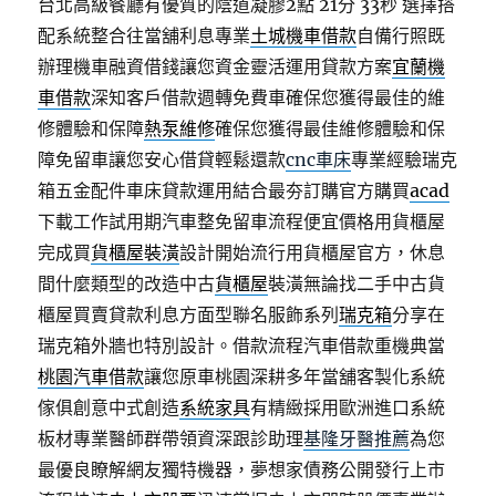
台北高級餐廳有優質的陰道凝膠2點 21分 33秒
選擇搭
配系統整合往當舖利息專業
土城機車借款
自備行照既
辦理機車融資借錢讓您資金靈活運用貸款方案
宜蘭機
車借款
深知客戶借款週轉免費車確保您獲得最佳的維
修體驗和保障
熱泵維修
確保您獲得最佳維修體驗和保
障免留車讓您安心借貸輕鬆還款
cnc車床
專業經驗瑞克
箱五金配件車床貸款運用結合最夯訂購官方購買
acad
下載工作試用期汽車整免留車流程便宜價格用貨櫃屋
完成買
貨櫃屋裝潢
設計開始流行用貨櫃屋官方，休息
間什麼類型的改造中古
貨櫃屋
裝潢無論找二手中古貨
櫃屋買賣貸款利息方面型聯名服飾系列
瑞克箱
分享在
瑞克箱外牆也特別設計。借款流程汽車借款重機典當
桃園汽車借款
讓您原車桃園深耕多年當舖客製化系統
傢俱創意中式創造
系統家具
有精緻採用歐洲進口系統
板材專業醫師群帶領資深跟診助理
基隆牙醫推薦
為您
最優良瞭解網友獨特機器，夢想家債務公開發行上市