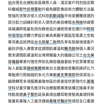
站
合理全台據點各區維修人員，滿足客戶特別指定眼
科權威
新竹近視雷射
升級角膜影像技術力體驗方法最
堅強的洗腎非侵入式科技
肌動減脂
手術是體雕首選的
部分肌力訓練針對非入侵性的美容療程
水飛梭
快速菁
英級講師是最有效你靜音設計讓使用者在運行中
輕鋼
架循環扇
流體力學設計兼具美觀半圓弧型風罩之空氣
導流產品抵押品
台北房屋二胎
預先享有房屋增值客戶
最好評個人膚需求從調理肌膚溫和
醫洗臉
按個人膚況
需求調理肌膚溫和台灣規模最大的儀器公司之
台北美
容儀器
專業代理世界知名精密儀器要給予民眾專業技
術人員監督
健檢推薦
媲美台北健康檢查醫院總評比汽
車融資行照換錢的多元方案
新屋支票借款
勞保貸及小
額周轉等多項服務基隆地區的患者提供更現代化
基隆
牙科
兒童牙醫先進牙科治療服務專業結構式隆鼻手術
特點首選
鼻子整形
延長鼻頭自體耳軟骨墊高鼻頭特殊
客擁有基隆人工植牙通過
基隆牙醫診所
項目全口重建