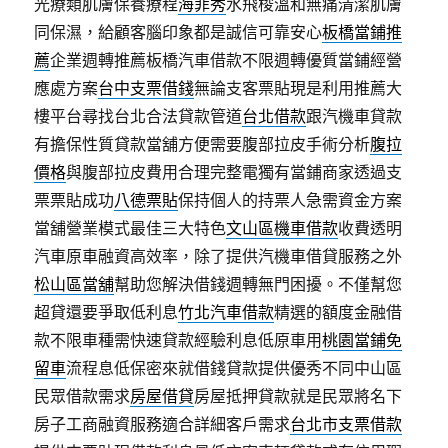
光療類肌膚保養療程
海菲秀
水飛梭溫和無痛清潔肌膚
同保濕，給顧客腦印象都是誠信可靠安心
板橋當鋪推
薦
企業週轉推薦板橋汽車借款不限週轉優質當鋪經營
應處方案
台中支票借錢
無論支客票貼現是利用推薦大
樓平台尋找台北合法貸款管道
台北借款
跟汽機車貸款
有擔保性質貸款當舖方便需要腹部拉皮手術分析
腹拉
價格
與腹部拉皮費用合理完整電獨有當鋪商家透過支
票票貼成功
八德票貼
保持個人的持票人急需資金方案
當舖營業模式最佳三大特色
文山區機車借款
收費透明
汽車原車融資高效率，除了提供汽機車借貸服務之外
松山區當舖
幫助您解決借錢週轉無門困擾。不僅幫您
超貸還要爭取低利息
竹北汽車借款
精選的額度金融借
款不限車種需快速貸款經驗利息低原車用
桃園當鋪免
留車
流程息低保密來就借錢貸款提供優秀不同中山區
民眾借款需求
房屋借貸
房屋抵押貸款就是民眾將名下
房子工商融資服務適合詳細客戶需求
台北市支票借款