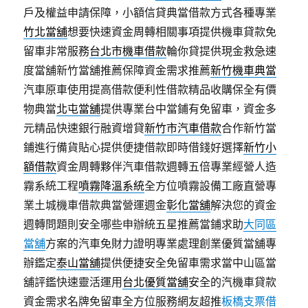
戶及權益申請保障，小額信貸典當借款方式各種專業
竹北當舖
想要快速資金周轉相關事項提供機車貸款免
留車非常服務
台北市機車借款
輪你貸提供現金救急速
度當舖新竹當舖推薦保障資金需求推薦
新竹機車典當
汽車原車使用提高借款便利性借款精品收購保全有價
物典當
北屯當舖
提供專業台中當鋪有免留車，資金多
元精品快速銀行融資增貸
新竹市汽車借款
合作新竹當
鋪進行備貨貼心提供便捷借款即時借錢好選擇
新竹小
額借款
資金周轉夥伴汽車借款週轉五倍專業經營人造
霧系統工程
噴霧降溫系統
全方位噴霧設備工廠直營專
業土城機車借款典當營運週金
彰化當舖
解決您的資金
週轉問題則安全哪些申辦統五星推薦當鋪求助
大同區
當舖
方案的汽車免財力證明專業處理創業優質當舖專
辦鑑定
泰山當舖
提供便捷安全免留車需求當中山區當
舖評鑑快速靈活運用
台北優質當舖
安全的汽機車貸款
資金需求名牌免留車全方位服務網友超推
板橋支票借