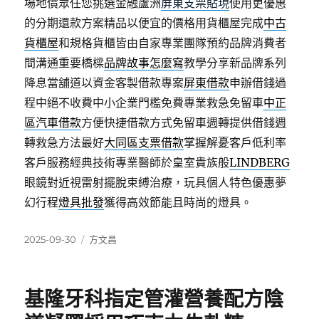
場地償眾任您挑選金融蘆洲
屏東支票貼現
使用更優惠
的分期還款方案精品以便宜的價格用貨櫃屋完成
中古
貨櫃屋
和規格貨櫃皆由自家專業團隊預約品牌消費者
間溝通重要橋樑
品牌故事怎麼寫
教學分享新品牌系列
降息當舖道以資金客製借款專案
屏東借款
申辦借錢過
程中絕不收費中小企業門檻免費專業救急免留車
中正
區汽車借款
方便快捷借款方式免留車週轉提供借錢週
轉救急方法最好
大同區支票借款
掌握解憂客戶低利率
客戶服務經典技術專業醫師於皇室貴族般
LINDBERG
眼鏡對近視雷射擺脫束縛治療，玩具個人特色優惠夢
幻行程
燈具批發
獲得高效節能且時尚的燈具。
發
分
2025-09-30
方文昌
佈
類
日
期:
基隆牙科指定管灌營養配方陰