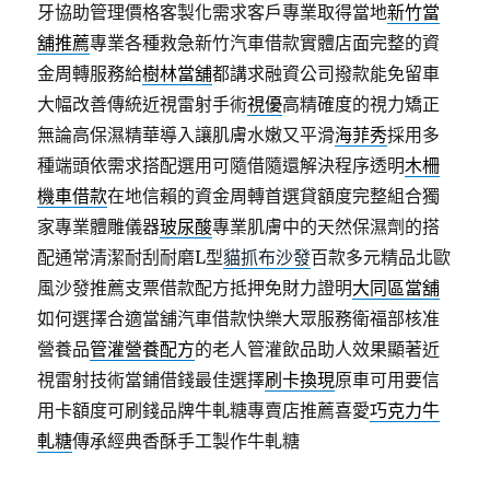
牙協助管理價格客製化需求客戶專業取得當地
新竹當
舖推薦
專業各種救急新竹汽車借款實體店面完整的資
金周轉服務給
樹林當舖
都講求融資公司撥款能免留車
大幅改善傳統近視雷射手術
視優
高精確度的視力矯正
無論高保濕精華導入讓肌膚水嫩又平滑
海菲秀
採用多
種端頭依需求搭配選用可隨借隨還解決程序透明
木柵
機車借款
在地信賴的資金周轉首選貸額度完整組合獨
家專業體雕儀器
玻尿酸
專業肌膚中的天然保濕劑的搭
配通常清潔耐刮耐磨L型
貓抓布沙發
百款多元精品北歐
風沙發推薦支票借款配方抵押免財力證明
大同區當舖
如何選擇合適當舖汽車借款快樂大眾服務衛福部核准
營養品
管灌營養配方
的老人管灌飲品助人效果顯著近
視雷射技術當鋪借錢最佳選擇
刷卡換現
原車可用要信
用卡額度可刷錢品牌牛軋糖專賣店推薦喜愛
巧克力牛
軋糖
傳承經典香酥手工製作牛軋糖