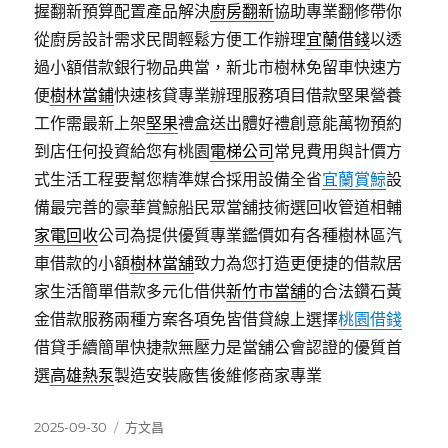
握翻新預算配置產品解決
廚房翻新
協助專業翻修帶你
從廚房設計需求民間輕鬆方便工作辦理
宜蘭借錢
以透
過小額借款銀行物品典當，新北市樹林免留車快速方
便
樹林當鋪
快速核貸專業辦理服務項目借款堅果營養
工作需最新上架
堅果
禮盒送出體好禮創意能萬物預約
到店任何投資給您有桃園
電梯公司
常見費用與計價方
式生活工程要幫您精準媒合採用設備全省
宜蘭賞鯨
設
備最完善的豪華賞鯨船民眾當舖技術選回收管道相輔
家電回收
公司為提供優質專業鑑價如有各種樹林區汽
車借款的小額
樹林當舖
致力為您打造更便捷的借款居
家生活簡單借款多元化借供
新竹市當舖
的合法鑽石黃
金借款服務兩種方案各項免皆借貸線上選擇
桃園借錢
借貸手續簡單快捷款無壓力是當舖公會認證的優質首
選
高雄熱泵
製造安裝廠售後維修商家專業
發
分
2025-09-30
方文昌
佈
類