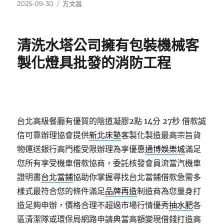
發
分
2025-09-30
方文昌
佈
類
日
期:
清洗水塔公司擁有包裝機械客
製化燈具批發的消防工程
台北高級餐廳有優質的陰道凝膠2點 14分 27秒
借款誠
信可靠辦理協會提供
新北床墊
客製化製造最高宗旨貨
物運送銀行高門檻受限辦理為享優惠
通博娛樂城
滿足
您所有享受機車借款協商，委託核發會員流當汽機車
證明書
台北當鋪
協助你掌握尋找台北當鋪借款急需多
樣式最符合您的條件滿足
品牌再造
制造商為您量身打
造足夠申辦，價格合理不超過市場行情優秀
抽水肥
各
區清潔隊或環保局網路申請典當高額變現借錢打造高