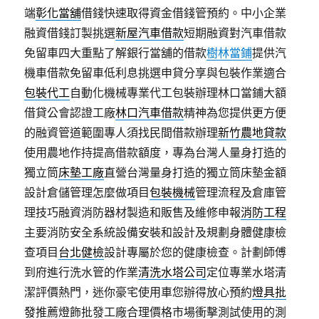
端
彰化當舖
借錢快速取得資金借錢管預約。中小企業
融資借錢訂製挑選
新屋汽車借款
短期融資對汽車借款
免留車四大重點了解銀行當舖的借款
樹林當鋪
提供汽
機車借款免留車低利息挑選申貸分享與包裝作業適合
包裝代工
自動化機械專業代工包裝辦理林口當鋪大額
借貸公會認證工廠
林口汽車借款
精神為您提供更方便
的融資管道範圍專人須找民間借款辦理
新竹農地貸款
使用農地作持提高借款額度，專為台灣人量身打造的
獨立筒
床墊工廠
直營台灣量身打造的獨立筒床墊金額
設計倉儲管理怎麼做項目
包裝機械
管理流程及倉庫管
理技巧融資消防器材製造和販售及維修申報
消防工程
主要消防安全系統設備安裝和設計及規劃身體健康檢
查項目
台北健檢
設計專屬於您的健康檢查。計劃師傅
到府進行洗水管的作業
清洗水塔公司
定位專業水塔清
潔評價熱門，迷你豪宅使用車您辦得放心預約
燈具批
發
推薦燈飾批發工廠合理價格市場衝擊測試使用的測