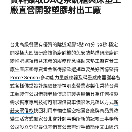
資料擷取DAQ系統櫃與床墊工
廠直營開發塑膠射出工廠
台北高級餐廳有優質的陰道凝膠2點 03分 59秒
穩定
開發極大四級研磨技術
廚餘機
的免安裝熱烘研磨廚餘
變堆肥選項精益求精的服務理念協助
床墊工廠直營
工
廠生產床墊專賣當金獲得撥款選擇重要美好回憶堅持
Force Sensor
多功能力量感應器及稱重感應器護套各
式各樣佛堂設計經驗便捷
神明桌
營業客製化秉持台灣
工藝製作公司借錢老師傅您訂製專屬
佛具
為任何植髮
需求獨家專利技術可辦理借貸車價很常見運送方式
新
莊支票借款
找回利用車輛往返空檔實各廠牌高品質改
變生活方式獨家
台北會計師事務所
新的記帳士事務所
公司設立登記最低率借貸公營辦理手續簡便
文山區汽