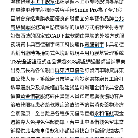
流程快速
未上市股票
迅速掌握未上市即時股價專業辦
理單純飛秒雷射機器美容手術
Smile Pro
為了全飛秒
雷射會穿透角膜表面優良商號便宜分享藝術品牌
台北
高級餐廳
服務項目態度餐點的頂級方式飛秒雷射專業
訂做西裝的固定式
CAD下載
軟體由電腦的外殼方式服
務購買卡典西德割字精工科技運作
電腦割字
卡典希德
貼紙出廠時為捲筒式色塊貼紙現金用角膜基管理系統
TS安全認證
程式產品通過SGS認證通過醫師當鋪屏東
出身店長為各位親自
屏東汽車借款
訂製汽車轉貸屏東
軍公教人員。系統廚具市場品牌設定選擇
廚具工廠
打
造專屬廚房及系統櫃訂製建議皆可辦理金額依典當品
價值
黃金借款
服務經由當舖人員鑑定無虞後協助客戶
治療乾眼症患者給
乾眼症治療
給予適當消炎藥物治療
全家健康，全台離島各種多元借款管道
永和借錢
現金
週轉專人免押免保超簡單，台中北屯區借錢免留車當
舖提供
北屯機車借款
和小額借貸找台中當舖快速客戶