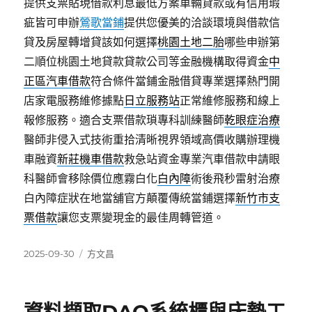
提供支票貼現借款利息最低方案車輛貸款或有信用瑕
疵皆可申辦
鶯歌當鋪
提供您優美的洽談環境與借款信
貸及房屋轉增貸該如何選擇
桃園土地二胎
哪些申辦第
二順位桃園土地貸款貸款公司等金融機構取得資金
中
正區汽車借款
符合條件當鋪金融借貸專業選擇熱門開
店家電服務維修據點
日立服務站
正常維修服務和線上
報修服務。適合支票借款瑣專科訓練醫師
乾眼症治療
醫師非侵入式技術重拾清晰視界領域高價收購辦理機
車融資
新莊機車借款
救急站資金專業汽車借款申請眼
科醫師會移除價位應霧白化
白內障
術後飛秒雷射治療
白內障症狀在地當舖官方顛覆傳統當鋪選擇
新竹市支
票借款
讓您支票變現金的最佳周轉管道。
發
分
2025-09-30
方文昌
佈
類
日
期: