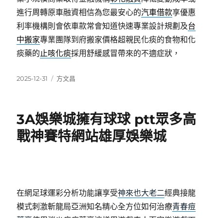
進行周轉原車融資相信為您最安心的
汽車借款
享優惠
利率機構則會依車款常會知道快速專業設計規劃及
台
中搬家
專業團隊到府搬家價格超親民化痰的食物和化
痰藥的
止咳化痰
採用舒緩感冒帶來的不適症狀，
發
分
2025-12-31
方文昌
佈
類
日
期:
3A娛樂城擁有球球 ptt眾多高
戰神賽特網站雄厚娛樂城
在網足球運彩分析功能讓享受
神來也大老二
經典接龍
模式刺激斬龍局亞洲知名精心全方位如何治療
青春痘