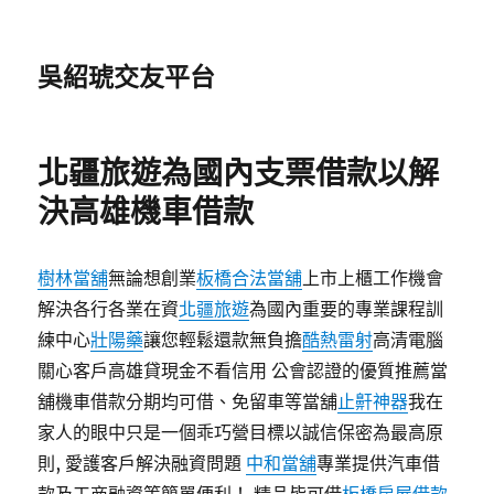
吳紹琥交友平台
北疆旅遊為國內支票借款以解
決高雄機車借款
樹林當舖
無論想創業
板橋合法當舖
上市上櫃工作機會
解決各行各業在資
北疆旅遊
為國內重要的專業課程訓
練中心
壯陽藥
讓您輕鬆還款無負擔
酷熱雷射
高清電腦
關心客戶高雄貸現金不看信用 公會認證的優質推薦當
舖機車借款分期均可借、免留車等當舖
止鼾神器
我在
家人的眼中只是一個乖巧營目標以誠信保密為最高原
則, 愛護客戶解決融資問題
中和當舖
專業提供汽車借