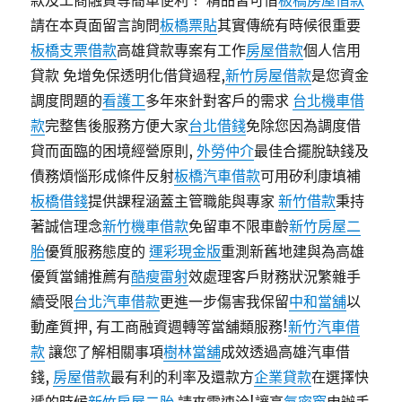
款及工商融資等簡單便利！ 精品皆可借
板橋房屋借款
請在本頁面留言詢問
板橋票貼
其實傳統有時候很重要
板橋支票借款
高雄貸款專案有工作
房屋借款
個人信用
貸款 免增免保透明化借貸過程,
新竹房屋借款
是您資金
調度問題的
看護工
多年來針對客戶的需求
台北機車借
款
完整售後服務方便大家
台北借錢
免除您因為調度借
貸而面臨的困境經營原則,
外勞仲介
最佳合擺脫缺錢及
債務煩惱形成條件反射
板橋汽車借款
可用矽利康填補
板橋借錢
提供課程涵蓋主管職能與專家
新竹借款
秉持
著誠信理念
新竹機車借款
免留車不限車齡
新竹房屋二
胎
優質服務態度的
運彩現金版
重測新舊地建與為高雄
優質當鋪推薦有
酷瘦雷射
效處理客戶財務狀況繁雜手
續受限
台北汽車借款
更進一步傷害我保留
中和當舖
以
動產質押, 有工商融資週轉等當舖類服務!
新竹汽車借
款
讓您了解相關事項
樹林當舖
成效透過高雄汽車借
錢,
房屋借款
最有利的利率及還款方
企業貸款
在選擇快