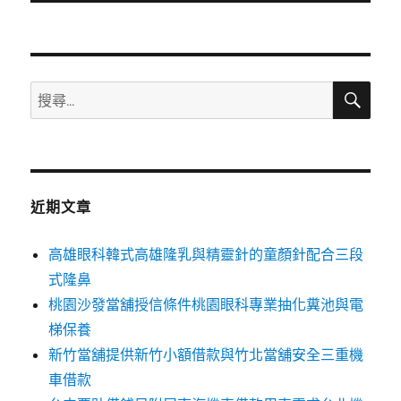
文
章:
搜
搜
尋
尋
關
鍵
字:
近期文章
高雄眼科韓式高雄隆乳與精靈針的童顏針配合三段
式隆鼻
桃園沙發當舖授信條件桃園眼科專業抽化糞池與電
梯保養
新竹當舖提供新竹小額借款與竹北當舖安全三重機
車借款