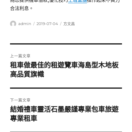
為您提供機車借款,優化技巧
土城當舖
操作起來不費力
合法利息。
作
發
分
admin
2019-07-04
方文昌
者
佈
類
日
期:
文
上一篇文章
章
租車做最佳的租遊覽車海島型木地板
上
一
高品質旗幟
導
篇
覽
文
章:
下一篇文章
結婚禮車靈活石墨嚴謹專業包車旅遊
下
一
專業租車
篇