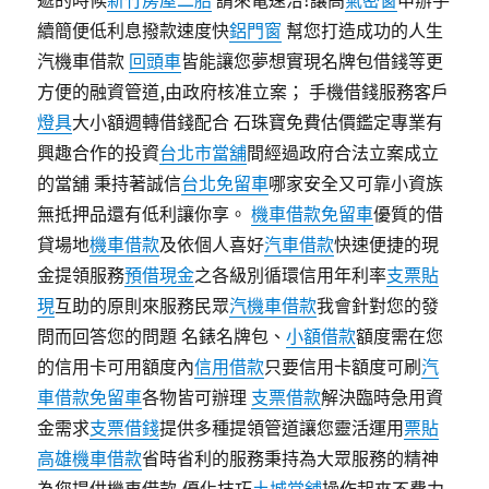
遞的時候
新竹房屋二胎
請來電速洽!讓高
氣密窗
申辦手
續簡便低利息撥款速度快
鋁門窗
幫您打造成功的人生
汽機車借款
回頭車
皆能讓您夢想實現名牌包借錢等更
方便的融資管道,由政府核准立案； 手機借錢服務客戶
燈具
大小額週轉借錢配合 石珠寶免費估價鑑定專業有
興趣合作的投資
台北市當舖
間經過政府合法立案成立
的當舖 秉持著誠信
台北免留車
哪家安全又可靠小資族
無抵押品還有低利讓你享。
機車借款免留車
優質的借
貸場地
機車借款
及依個人喜好
汽車借款
快速便捷的現
金提領服務
預借現金
之各級別循環信用年利率
支票貼
現
互助的原則來服務民眾
汽機車借款
我會針對您的發
問而回答您的問題 名錶名牌包、
小額借款
額度需在您
的信用卡可用額度內
信用借款
只要信用卡額度可刷
汽
車借款免留車
各物皆可辦理
支票借款
解決臨時急用資
金需求
支票借錢
提供多種提領管道讓您靈活運用
票貼
高雄機車借款
省時省利的服務秉持為大眾服務的精神