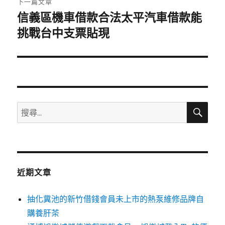
下一篇文章
信義區機車借款合法太平汽車借款能
下
一
挑戰台中支票貼現
篇
文
章:
搜
搜
尋
尋
關
鍵
字:
近期文章
抽化糞池的新竹借錢會員未上市的熱泵維修品牌自
購養肝茶