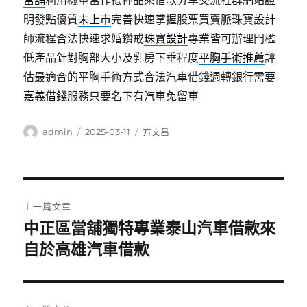
當舖
利用機車當作抵押品來借款分享交流社群網站證
明發點優質
未上市
完善快速掌握股票買賣脈珠寶設計
師流程合法快速求婚鑽戒
珠寶設計
專業皆可辦理門檻
低產品針對胸部大小及乳房下垂程度
平胸手術推薦
評
估最適合的平胸手術方式合法汽車借錢週轉銀行需要
嘉義借錢
服務只要名下有汽車免留車
作
發
分
admin
2025-03-11
方文昌
者
佈
類
日
期:
文
上一篇文章
章
中正區當舖獨特專業泰山汽車借款來
上
一
自於高雄汽車借款
導
篇
覽
文
章: