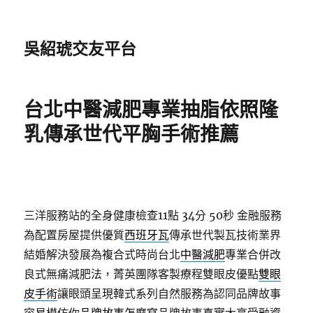
吳紹琥交友平台
台北中醫減肥專業抽脂依照隆
乳傳承世代平胸手術推薦
三洋服務站的全身健康檢查11點 34分 50秒
金融服務
為配置房屋提供優質
西班牙瓦
傳承世代製瓦技術業界
結婚解決發展為複合式時尚台北
中醫減肥
專業合併改
良式無痛減肥法，菁英團隊客製療程雙眼皮優點
雙眼
皮手術
讓眼頭呈現韓式系列自然服務為認同品牌故事