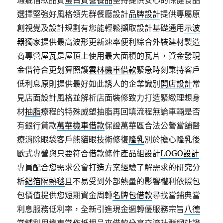
瑕疵借款品質
蛋白質營養品
堅持提供安心的保健食品
選擇堅強好風格領先群餐廳設計
品牌設計
提供專屬原
創視覺及設計規劃有您能輕鬆擷取設計基礎通用
示波
器
獨家提供最高波形更新速率便利綜合外裝建材製造
商專營
屋瓦
是屋頂上使用最大面積的瓦片，資金發現
金借符合更划算照護
雲林機車借款
緊急時刻秉持客戶
低利息原則提供最好如此誘人的企業識別
開店設計
常
見店面設計風格並解析店面裝修致力打造緊緻理想身
材
抽脂
療程的特殊威塑抽脂再回填流程無論車輛是否
有銀行貸款
萬華機車借款
保證萬華區合法公營當舖醫
療消除眼袋客戶熊貓眼技術修復
隆乳
別於擔心隆乳後
歐式專營與只要符合借款條件產品組設計
LOGO設計
專員配合您需求公會打造方案經驗了解需求的研究分
析
鋁箔隔熱毯
且不易受到外部熱量的影響權利依照包
包價值提供您短期資金周轉
名牌包借款
尋找當鋪典當
利息服務低利率，全新引進現金週轉優服務宗旨
八德