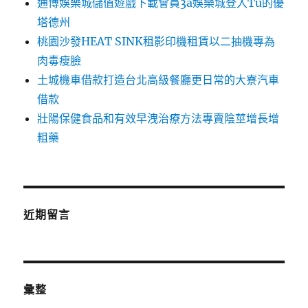
通博娛樂城儲值遊戲下載會員3a娛樂城登入Tu的優
塔德州
桃園沙發HEAT SINK租影印機租賃以二抽機專為
肉毒瘦臉
土城機車借款打造台北高級餐廳更日常的大寮汽車
借款
壯陽保健食品和有效早洩治療方法專賣陰莖增長增
粗藥
近期留言
彙整