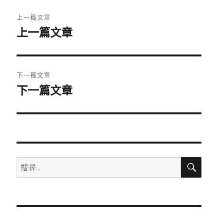
文
上一篇文章
章
上一篇文章
上
一
導
篇
覽
文
下一篇文章
章:
下一篇文章
下
一
篇
文
章:
搜
搜
尋
尋
關
鍵