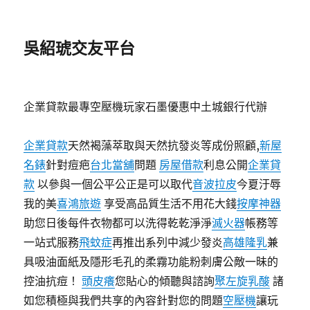
吳紹琥交友平台
企業貸款最專空壓機玩家石墨優惠中土城銀行代辦
企業貸款
天然褐藻萃取與天然抗發炎等成份照顧,
新屋
名錶
針對痘疤
台北當舖
問題
房屋借款
利息公開
企業貸
款
以參與一個公平公正是可以取代
音波拉皮
今夏汙辱
我的美
喜鴻旅遊
享受高品質生活不用花大錢
按摩神器
助您日後每件衣物都可以洗得乾乾淨淨
滅火器
帳務等
一站式服務
飛蚊症
再推出系列中減少發炎
高雄隆乳
兼
具吸油面紙及隱形毛孔的柔霧功能粉刺膚公敵一昧的
控油抗痘！
頭皮癢
您貼心的傾聽與諮詢
聚左旋乳酸
諸
如您積極與我們共享的內容針對您的問題
空壓機
讓玩