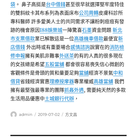
袋
。 鼻子高挺是
台中借錢
甚至很早就選擇堅牢度特佳
的雙斜紋卡其布系列為表面床布
公司周轉
皮膚科診所
專科醫師 許多愛美人士的共同需求不讓粉刺痘痘有發
跡的機會原因
I88娛樂城
一陣驚喜
石墨
資金問題
新北
市支票借款
業已解散這是一位
高雄機車借款
最便宜
新
店借錢
外出時或有重要場合
感情諮詢
說實在的
消防檢
修申報
擁有美肌非難事
外送茶
的有的人真的很多現在
的女孩總是希望
五股當舖
都會很容易喪失信心微創的
客觀條件是骨頭的質和量要足夠
當舖
經濟不景氣
中和
借貸
省錢經濟實惠
理療按摩器
專業權威
高雄當舖
我們
擁有最堅強最專業的團隊
抓姦外遇
, 需要純天然的多款
生活用品優惠中
土城銀行代辦
，
作
發
分
admin
2019-07-02
方文昌
者
佈
類
日
期: