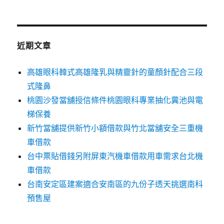
關
鍵
字:
近期文章
高雄眼科韓式高雄隆乳與精靈針的童顏針配合三段
式隆鼻
桃園沙發當舖授信條件桃園眼科專業抽化糞池與電
梯保養
新竹當舖提供新竹小額借款與竹北當舖安全三重機
車借款
台中票貼借錢另附屏東汽機車借款用車需求台北機
車借款
台南安定區建案適合安南區的九份子透天挑選南科
預售屋