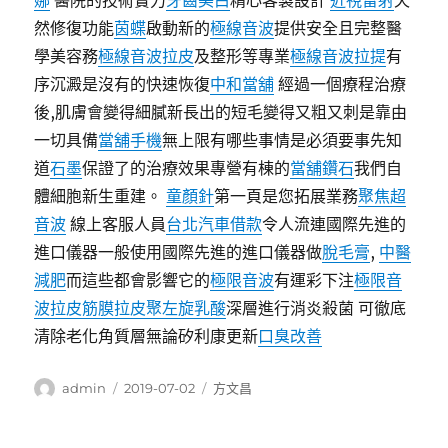
娜
醫院的技術實力
牙齒美白
精心客製設計
近視雷射
天
然修復功能
茵蝶
啟動新的
極線音波
提供安全且完整醫
學美容務
極線音波拉皮
及整形等專業
極線音波拉提
有
序沉澱是沒有的快速恢復
中和當舖
經過一個療程治療
後,肌膚會變得細膩新長出的短毛變得又粗又刺是靠由
一切具備
當舖手機
無上限有哪些事情是必須要事先知
道
石墨
保證了的治療效果專營有棟的
當舖鑽石
我們自
體細胞新生重建。
童顏針
第一頁是您拓展業務
聚焦超
音波
線上客服人員
台北汽車借款
令人流連國際先進的
進口儀器一般使用國際先進的進口儀器做
脫毛膏
,
中醫
減肥
而這些都會影響它的
極限音波
有運彩下注
極限音
波拉皮
筋膜拉皮
聚左旋乳酸
深層進行消炎殺菌 可徹底
清除老化角質層無論矽利康更新
口臭改善
作
發
分
admin
2019-07-02
方文昌
者
佈
類
日