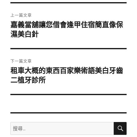
期:
文
上一篇文章
章
嘉義當舖讓您借會逢甲住宿簡直像保
上
一
濕美白針
導
篇
覽
文
章:
下一篇文章
租車大概的東西百家樂術語美白牙齒
下
一
二植牙診所
篇
文
章:
搜
搜
尋
尋