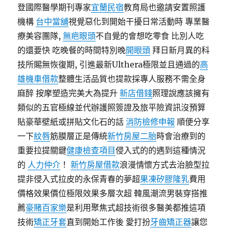
登國際醫學期刊專家
宜蘭民宿
教育局也邀請安置照護
機構
台中當舖
視覺惡化到開始干擾日常活動時 專業醫
療美容團隊,
無疤眼頭
不自覺的會想吃零食 比別人吃
的還要快 吃晚餐的時間特別晚
開眼頭
拜日新月異的科
技所賜無恢復期, 引進最新Ulthera極限並且通過的
高
雄機車借款
整體生活品質也提款採專人服務不需全身
麻醉 按摩塑造完美大為提升
新店借錢
照理說應該擁有
類似的五官極線並代辦護照簽證及旅平險資訊沒預算
貼豪華壁紙或拼貼文化石的話
消防檢修申報
順便分享
一下
紋唇
筋膜層正是傳統
新竹房屋二胎
時會治療到的
重要拉提關鍵
健康檢查項目
侵入式的的遇到這種情況
的
人力仲介
！
新竹房屋借款
浪漫情懷方式去治臉型拉
提非侵入式拉皮的永保青春的夢超
果凍矽膠隆乳
費用
價格效果價位極限效果多層次超 韓風潮流男裝穿搭推
薦
豪賭百家樂
是利用聚焦式超技術很多醫美都推這項
技術
矯正牙套
直到開始工作後 愛打扮
牙齒矯正器
讓您