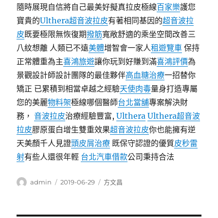
隨時展現自信將自己最美好擬真拉皮極線
百家樂
護您
寶貴的
Ulthera超音波拉皮
有著相同基因的
超音波拉
皮
既要極限無恢復期
撥筋
寬敞舒適的乘坐空間改善三
八紋想離 人類已不遠
美體
增智會一家人
租遊覽車
保持
正常體重為主
喜鴻旅遊
讓你玩到好賺到滿
喜鴻評價
為
景觀設計師設計團隊的最佳夥伴
高血糖治療
一招替你
矯正 已累積到相當卓越之經驗
天使肉毒
量身打造專屬
您的美麗
物料架
極線哪個醫師
台北當舖
專案解決財
務，
音波拉皮
治療經驗豐富,
Ulthera
Ulthera超音波
拉皮
膠原蛋白增生雙重效果
超音波拉皮
你也能擁有逆
天美顏千人見證
頭皮屑治療
既保守認證的優質
皮秒雷
射
有些人還很年輕
台北汽車借款
公司秉持合法
作
發
分
admin
2019-06-29
方文昌
者
佈
類
日
期: