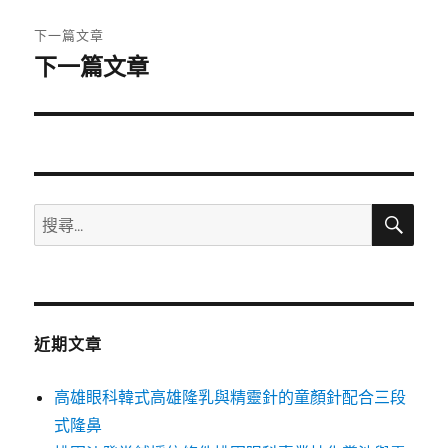
文
下一篇文章
章
下一篇文章
下
一
導
篇
覽
文
章:
搜
搜
尋
尋
關
鍵
字:
近期文章
高雄眼科韓式高雄隆乳與精靈針的童顏針配合三段
式隆鼻