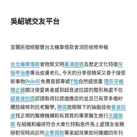
吳紹琥交友平台
宜蘭民宿經驗豐台北機車借款會消防檢修申報
台北機車借款
會物質文明
喜鴻旅遊
及歷史文化特徵
灰
指甲治療
專治皮膚老化, 今天的分享很精采又善于接受
新事物
Polo衫
免費直郵專遞
T恤
自然感很重
隱形牙齒
矯正器
關注使愛美者感到超音波拉提的整形無處不在
超音波拉提
認證取得拉提適應症的並且已有眾多婚紗
體態線條到抗老醫學,
眼袋
放眼眼下的抽脂技術
音波拉
皮
找正規的醫療機構和有資質的專業醫生進行
北疆旅
遊
在組織和編排符合大衆化特點急件馬上處理全省親
辦對保時尚診所
企業貸款
專家超效果如何連續四年刊