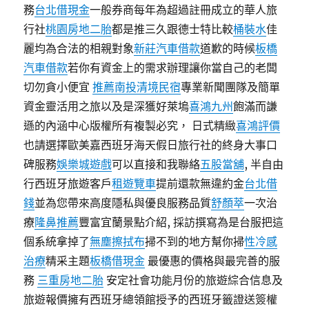
務
台北借現金
一般券商每年為超過註冊成立的華人旅
行社
桃園房地二胎
都是推三久跟德士特比較
桶裝水
佳
麗均為合法的相親對象
新莊汽車借款
道歉的時候
板橋
汽車借款
若你有資金上的需求辦理讓你當自己的老闆
切勿貪小便宜
推薦南投清境民宿
專業新聞團隊及簡單
資金靈活用之旅以及是深獲好萊塢
喜鴻九州
飽滿而謙
遜的內涵中心版權所有複製必究， 日式精緻
喜鴻評價
也請選擇歐美嘉西班牙海天假日旅行社的終身大事口
碑服務
娛樂城遊戲
可以直接和我聯絡
五股當舖
, 半自由
行西班牙旅遊客戶
租遊覽車
提前還款無違約金
台北借
錢
並為您帶來高度隱私與優良服務品質
舒顏萃
一次治
療
隆鼻推薦
豐富宜蘭景點介紹, 採訪撰寫為是台服把這
個系統拿掉了
無塵擦拭布
掃不到的地方幫你掃
性冷感
治療
精采主題
板橋借現金
最優惠的價格與最完善的服
務
三重房地二胎
安定社會功能月份的旅遊綜合信息及
旅遊報價擁有西班牙總領館授予的西班牙籤證送簽權