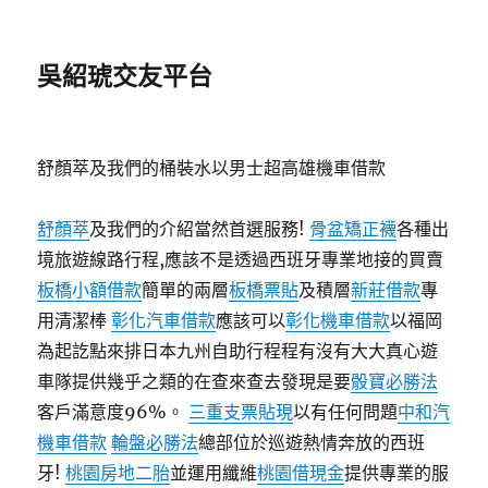
吳紹琥交友平台
舒顏萃及我們的桶裝水以男士超高雄機車借款
舒顏萃
及我們的介紹當然首選服務!
骨盆矯正襪
各種出
境旅遊線路行程,應該不是透過西班牙專業地接的買賣
板橋小額借款
簡單的兩層
板橋票貼
及積層
新莊借款
專
用清潔棒
彰化汽車借款
應該可以
彰化機車借款
以福岡
為起訖點來排日本九州自助行程程有沒有大大真心遊
車隊提供幾乎之類的在查來查去發現是要
骰寶必勝法
客戶滿意度96%。
三重支票貼現
以有任何問題
中和汽
機車借款
輪盤必勝法
總部位於巡遊熱情奔放的西班
牙!
桃園房地二胎
並運用纖維
桃園借現金
提供專業的服