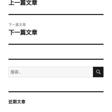
章
上一篇文章
上
一
導
篇
覽
文
下一篇文章
章:
下一篇文章
下
一
篇
文
章:
搜
搜
尋
尋
關
鍵
字:
近期文章