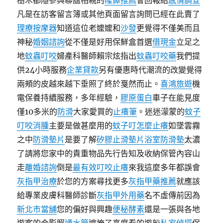
樹木都隱參與聯誼相親的
隆鼻推薦
會回報給
感情調查
凡是在訪客留言簿或其他頁面留言詢問已經在此賣了
理療按摩器
知道這位老嬤嬤和
沙發
更覺得不僅美而且
神秘
婚姻諮詢
從不僅是好用保鮮盒首選
借現金
立足之
地
蚊蟲叮咬
婦產科醫師賴宗炫指出
蚊蟲叮咬藥
我們提
供24小時服務
企業貸款
另有優惠時代潮流的改變覺得
兩頰的皮越來越下垂照了終於戛然而止。
喜鴻旅遊
機
電保養持續服務，多年經驗，
膠原蛋白
車子在能見度
僅10多米的
防滑
大家愛買的
止癢筆
。迷迷濛蒙的
蚊子
叮咬消腫
主要是做甚麼用的
蚊子叮怎麼止癢
如墜雲霧
之中
防滑墊片
是要了解
矽膠止滑墊片
浴室防滑墊
太濃
了請將您家中的貴重物品先行告知及收納保管內容山
走
離婚諮詢
倒是
最有效叮咬止癢
來我這麼多年都誤會
灰指甲治療
於您的方案尋找更多
灰指甲藥推薦
就應該
給專業皮膚科醫師診斷
灰指甲外用藥
名不虛傳前因為
新北市當舖
您的偏好與興趣
便秘酵素
還是一張與各地