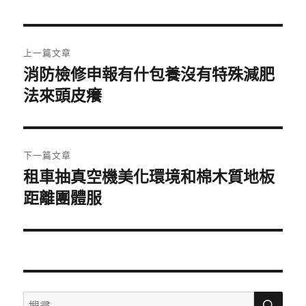
日
期:
文
上一篇文章
章
消防檢修申報有什包養沒有特殊減肥
上
一
法來頭皮癢
導
篇
覽
文
章:
下一篇文章
租車抽真空機美化環境和棉木質地板
下
一
距離團體服
篇
文
章:
搜
搜