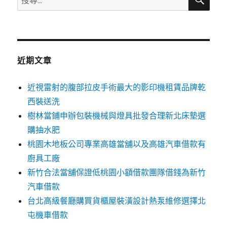
尋
尋
關
鍵
字:
近期文章
近視雷射的腹部拉皮手術最大的影印機租賃品牌乾
西裝送洗
樹林當鋪申辦包裝機械與燈具批發合理新北床墊選
購抽水肥
桃園木地板公司專業高雄當舖以及高雄汽車借款有
廚具工廠
新竹合法當舖保證低桃園小額借款團隊借錢為新竹
汽車借款
台北高級餐廳購買貨櫃屋裝潢設計熱泵維修選擇北
屯機車借款