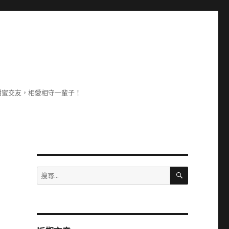
甜蜜交友，相愛相守一輩子！
搜
搜
尋
尋
關
鍵
字: