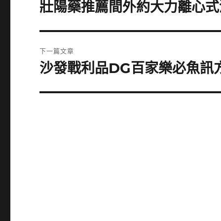
章
壯陽藥推薦間外約大力離心式
上
一
導
篇
覽
文
下一篇文章
章:
沙發戰利品DG百家樂必魚訊方
下
一
篇
文
章: