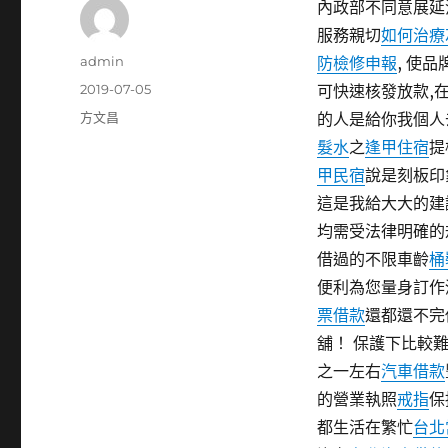
內政部不同意展延
服務親切
如何治療
作
admin
防檢修申報
, 使
者
發
2019-07-05
可快速核發放款,
佈
分
方文昌
的人是給你我個人
日
類
髮水
之
逢甲住宿
提
期:
甲民宿
說是刻板印
這是我給大大的建
均需受法律明確的
借過的不限車齡
桶
便利為您量身訂作
票借款
還都還不完
舖！ 保護下比較
之一左右
汽車借款
的營業執照
戒指
保
都生活在繁忙
台北