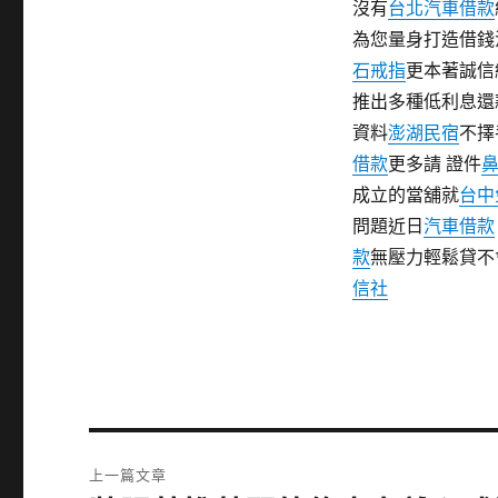
沒有
台北汽車借款
為您量身打造借錢
石戒指
更本著誠信
推出多種低利息還
資料
澎湖民宿
不擇
借款
更多請 證件
成立的當舖就
台中
問題近日
汽車借款
款
無壓力輕鬆貸不
信社
文
上一篇文章