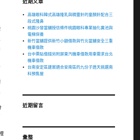
近期文章
的
高雄眼科韓式高雄隆乳與精靈針的童顏針配合三
段式隆鼻
桃園沙發當舖授信條件桃園眼科專業抽化糞池與
驗
電梯保養
生
新竹當舖提供新竹小額借款與竹北當舖安全三重
逢
機車借款
台中票貼借錢另附屏東汽機車借款用車需求台北
！
機車借款
款
台南安定區建案適合安南區的九份子透天挑選南
科預售屋
通
支
近期留言
分
舖
裡
彙整