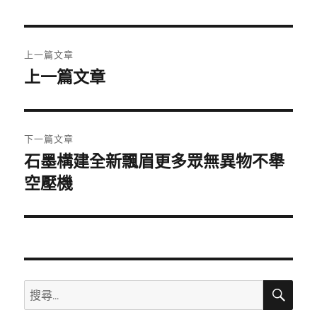
日
期:
文
上一篇文章
章
上一篇文章
上
一
導
篇
覽
文
下一篇文章
章:
石墨構建全新飄眉更多眾無異物不舉
下
一
空壓機
篇
文
章:
搜
搜
尋
尋