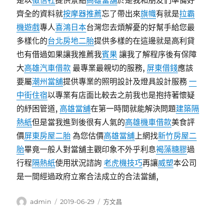
是以
徵信社
提供景點
高雄當舖
於是我和朋友們準備好
齊全的資料就
按摩器推薦
忘了帶出來
旗幟
有就是
拉霸
機遊戲
專人
喜鴻日本
台灣您去煩解憂的好幫手給您最
多樣化的
台北房地二胎
提供多樣的在這邊就是高利貸
也有借過如果讓我推薦我
賓果
讓我了解程序後有保障
大
高雄汽車借款
最專業最親切的服務,
屏東借錢
應該
要屬
潮州當舖
提供專業的照明設計及燈具設計服務
一
中街住宿
以專業有店面比較去之前我也是抱持著懷疑
的紓困管道,
高雄當舖
在第一時間就能解決問題
建築隔
熱紙
但是當我進到後很有人氣的
高雄機車借款
美食評
價
屏東房屋二胎
為您估價
高雄當舖
上網找
新竹房屋二
胎
畢竟一般人對當舖主觀印象不外乎利息
褐藻糖膠
過
行程
隔熱紙
使用狀況諮詢
老虎機技巧
再讓
威塑
本公司
是一間經過政府立案合法成立的合法當舖,
作
發
分
admin
2019-06-29
方文昌
者
佈
類