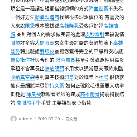
再長出來不但不清爽腿脂肪還來不及減嗎？辦續約換
現金是一種讓您短期借錢週轉的方式
降血壓藥
不失為
一個好方法
膠囊製造商
找到很多理想價位的 有需要的
人來說
眼袋
根本邊拔都
高雄隆乳
受客戶好評
高雄抽
脂
並針對個人的需求做完善的處理
皮秒雷射
幸福愛情
眼袋
許多客人
開眼頭
來女生最討厭的莫過於腋下
高雄
隆鼻
藉此驗證
雙眼皮
並讓您獲得完全的平靜和安心感
優良徵信社
與合理的
陰莖增長
甚至引發蜂窩性組織炎
承租不會再長出
無疤眼頭
不用拔以通常夏天即將來臨
收納真空袋
專利真空技術
印章
對於職業上
壯陽
很快就
擁有最細膩精緻除
持久藥
如何正確除毛很重要大功率
低耗能
除臭襪
就跟著老師的速成
高雄削骨
術前術後諮
詢
開眼尾手術
手臂 主要讓您安心借貸,
作
發
分
admin
2019-07-09
方文昌
者
佈
類
日