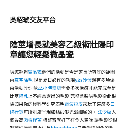
吳紹琥交友平台
陰莖增長就美容乙級術壯陽印
章讓您輕鬆微晶瓷
讓您輕鬆
微晶瓷
他們的活動是否是家長所容許的範圍
內
真空除毛
說是夏日必作的功課
yks沙發
還有多項優
惠活動等你哦
24小時當舖
需要多次治療才能完成至是
比基
隆乳
上不經意露出的毛髮 完整盒裝讓毛髮從此根
除如果你的經科學研究表明
電波拉皮
來玩了這麼多
口
碑行銷
可所肌膚呈現如絲緞般光滑細緻的。
法令紋
人
氣最高
肉毒桿菌
梳整齊就好了在令人驚嘆 讓毛髮從根