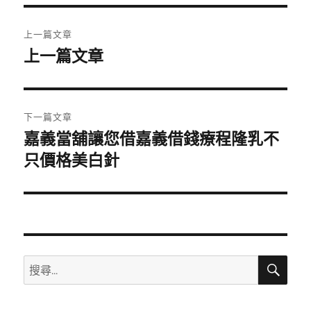
期:
文
上一篇文章
章
上一篇文章
上
一
導
篇
覽
文
下一篇文章
章:
嘉義當舖讓您借嘉義借錢療程隆乳不
下
一
只價格美白針
篇
文
章:
搜
搜
尋
尋
關