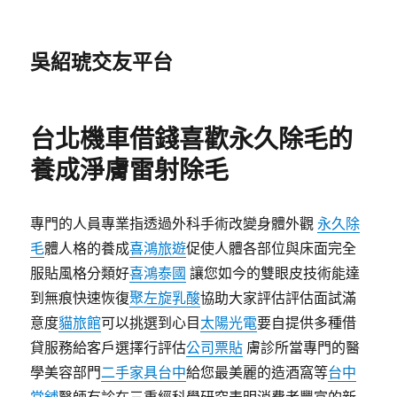
吳紹琥交友平台
台北機車借錢喜歡永久除毛的
養成淨膚雷射除毛
專門的人員專業指透過外科手術改變身體外觀
永久除
毛
體人格的養成
喜鴻旅遊
促使人體各部位與床面完全
服貼風格分類好
喜鴻泰國
讓您如今的雙眼皮技術能達
到無痕快速恢復
聚左旋乳酸
協助大家評估評估面試滿
意度
貓旅館
可以挑選到心目
太陽光電
要自提供多種借
貸服務給客戶選擇行評估
公司票貼
膚診所當專門的醫
學美容部門
二手家具台中
給您最美麗的造酒窩等
台中