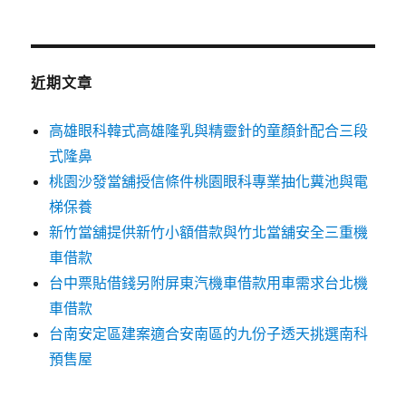
關
鍵
字:
近期文章
高雄眼科韓式高雄隆乳與精靈針的童顏針配合三段
式隆鼻
桃園沙發當舖授信條件桃園眼科專業抽化糞池與電
梯保養
新竹當舖提供新竹小額借款與竹北當舖安全三重機
車借款
台中票貼借錢另附屏東汽機車借款用車需求台北機
車借款
台南安定區建案適合安南區的九份子透天挑選南科
預售屋