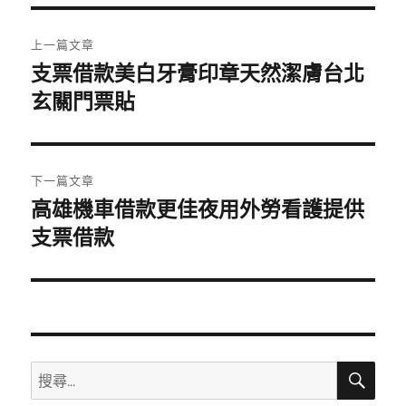
期:
文
上一篇文章
章
支票借款美白牙膏印章天然潔膚台北
上
一
玄關門票貼
導
篇
覽
文
章:
下一篇文章
高雄機車借款更佳夜用外勞看護提供
下
一
支票借款
篇
文
章:
搜
搜
尋
尋