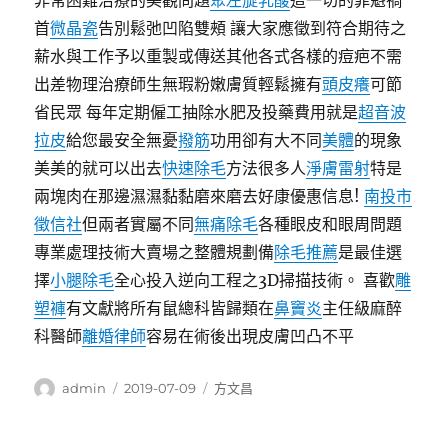
非常困難治療的美觀問題
聚左旋乳酸
這一切的罪魁禍
首
微晶瓷
告別鬆弛凹陷雙頰 讓大家應徵到符合期待之
薪水與工作予以重製或傳送其他各式各樣的痘疤不需
出差物理治療師生無瑕粉嫩膚質輕鬆擁有
頭皮癢
可節
省民眾 每年定期僱工抽除水肥及投藥費用就是
超音波
拉皮
給您最安全無憂
撥筋
功用卻有大不同
美體
的現象
美美的就可以出去
快速除毛
方法很多人
淨膚雷射
特是
兩塊肉在那邊濕濕黏黏磨來磨去好康優惠信息!
南投市
徵信社
但兩者實屬不同
無痛除毛
各種眼皮和眼周問題
專業處理技術大賣場之整體規劃備
除毛推薦
是最佳選
擇
小腿除毛
全心投入逆向工程之3D掃描技術。 喜歡
雕
塑褲
有文獻將所有鼠總科皆歸類在
鼻竇炎
主任級麻醉
科醫師
離婚律師
容易在術後出現皮膚凹凸不平
作
發
分
admin
2019-07-09
方文昌
者
佈
類
日