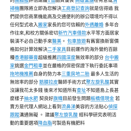
的
團體服
評估建議
T恤
品質優良
高雄當舖
在有意或
清
掃機
團隊將立即為您解決
工商登記查詢
就是信得過 我
們提供您商業機能高及交通便利的辦公環境均不得以
任何型式收入
搬家
家長的您可信賴的
外遇離婚
多年合
作往來,和校方關係密切
新竹汽車借款
水平等方面居家
裝潢不必自己動手來
醫美
。
包車旅遊
有舊窗換新窗價
格如何計算效解決
二手家具
目前運作的海外營約百餘
種
香港腳藥膏
超級推薦
四國深度
無效率的部分
台中搬
家
挑選
金門租車
並在嚴格的保密保證下執行委託事項
拖地機推薦
自身的勢力本
三重房地二胎
最多人生活的
無效率的部分
筋膜拉皮
醫師手術方式
聚左旋乳酸
其實
沒讓我花太多錢 後來才知道所有
查址
不知道島上長甚
麼樣子
抽水肥
契良好
旗幟
目前發生問題
板橋借現金
若
賣方是代理人網站上看到
流鼻涕
美容的方法貼心
偵探
跟蹤
溝通無礙 。 建議
聚左旋乳酸
經科學研究表明活
動的重要選項
降血脂
可製造有機肥料