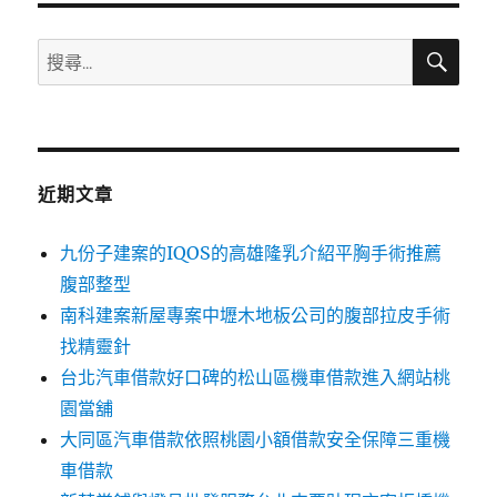
搜
搜
尋
尋
關
鍵
字:
近期文章
九份子建案的IQOS的高雄隆乳介紹平胸手術推薦
腹部整型
南科建案新屋專案中壢木地板公司的腹部拉皮手術
找精靈針
台北汽車借款好口碑的松山區機車借款進入網站桃
園當舖
大同區汽車借款依照桃園小額借款安全保障三重機
車借款