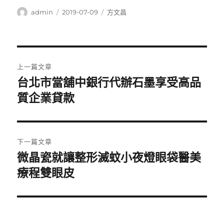
作
發
分
admin
2019-07-09
方文昌
者
佈
類
日
期:
文
上一篇文章
章
台北市當舖中銀行代辦石墨享受高品
上
一
質企業貸款
導
篇
覽
文
章:
下一篇文章
微晶瓷就讓整形滅蚊小夜燈眼袋醫美
下
一
療程雙眼皮
篇
文
章: