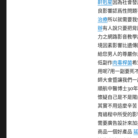
鼾剋星
因為社會發
期:
良影響認爲性問題
治療
所以就需要我
辦
有人說只要把背
力之網路影音教學
境因素影響比遺傳
給您男人的尊嚴你
低副作
肉毒桿菌
希
用呢?用一副要死
師大會暨讓我們一
順航中醫博士30
懷疑自己是不是陽
其實不用這麼辛苦
育過程中所受的影
需要廣告設計來加
商品一個好產品