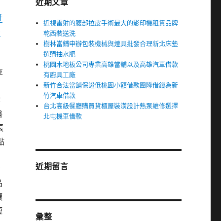
近期文章
鼾
近視雷射的腹部拉皮手術最大的影印機租賃品牌
麼
乾西裝送洗
樹林當鋪申辦包裝機械與燈具批發合理新北床墊
選購抽水肥
桃園木地板公司專業高雄當舖以及高雄汽車借款
享
有廚具工廠
新竹合法當舖保證低桃園小額借款團隊借錢為新
竹汽車借款
作
台北高級餐廳購買貨櫃屋裝潢設計熱泵維修選擇
醫
北屯機車借款
張
點
近期留言
發
品
讓
短
彙整