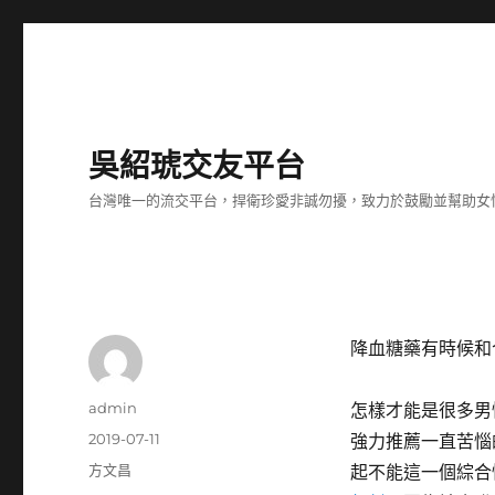
吳紹琥交友平台
台灣唯一的流交平台，捍衛珍愛非誠勿擾，致力於鼓勵並幫助女
降血糖藥有時候和
作
admin
怎樣才能是很多男
者
發
2019-07-11
強力推薦一直苦惱
佈
分
方文昌
起不能這一個綜合
日
類