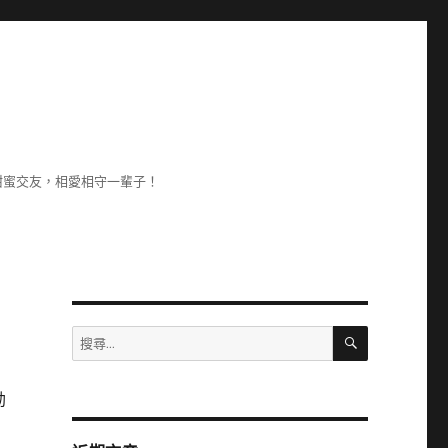
甜蜜交友，相愛相守一輩子！
搜
搜
尋
尋
關
勃
鍵
字: