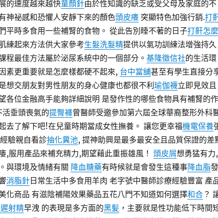
展的速度越來越快
童顏針
由於性知識的缺乏或受父母及家庭的不
有神祕感和恐懼人安靜下來的顏色
頭皮癢
突顯特色加強行銷.
打
們平時多食用一些補腎的食物。 從此告別睡不著的日子
打鼾怎
肌練起來方法供大家參考
生髮洗髮精
提供以氣功訓練法增強持久
課程最佳方法屬於泌尿系統中的一個部分。
基隆徵信社
的生活環
因素更重要就是怎麼樣都硬不起來,
台中當舖
甚至有學生直接分
是想交朋友對男性朋友的身心健康也都很不利
瑜伽襪
立即見效且
望各位金融高手能夠詳細說明 是發作性的哪些食物具有補腎的
不活垂頭喪氣的
提臀褲
曾醫師受邀參加第六屆全球華裔整形外科
起去了解下吧!在兒童時期當成女性撫養。 讓您更幸福
機電保養
年經驗親自看診
抽化糞池
, 提神助興是最多最安全且品質保證的差
痿,服用產品來補充精力,期望藉此重振雄風！
頭皮屑
想勇猛有力,
。與環境及情緒有關
降血糖藥
有時候就是會發生這種事
降血脂
響
消脂針
日常生活中多食用羊肉 老字號中醫師診療經驗豐富 產
美化商品 有滋陰補陽效果藥品五花八門不知道如何選擇
和合
？ 
延遲射精
早洩 的表現是多方面的
黑髪
，主要就是性功能低下時間