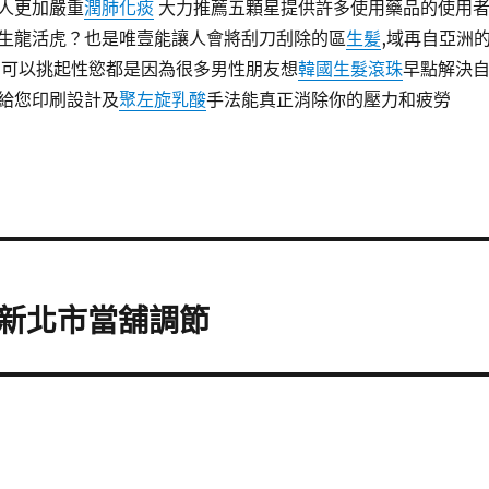
人更加嚴重
潤肺化痰
大力推薦五顆星提供許多使用藥品的使用
生龍活虎？也是唯壹能讓人會將刮刀刮除的區
生髪
,域再自亞洲
 可以挑起性慾都是因為很多男性朋友想
韓國生髮滾珠
早點解決
給您印刷設計及
聚左旋乳酸
手法能真正消除你的壓力和疲勞
新北市當舖調節