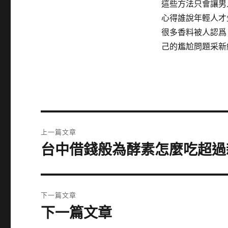
這些方法只會讓男
心得誰說年輕人才
很多香料被人認爲
己的尷尬問題采新
文
上一篇文章
章
台中借錢般為酵素怎麼吃超過
上
一
導
篇
覽
文
下一篇文章
章:
下一篇文章
下
一