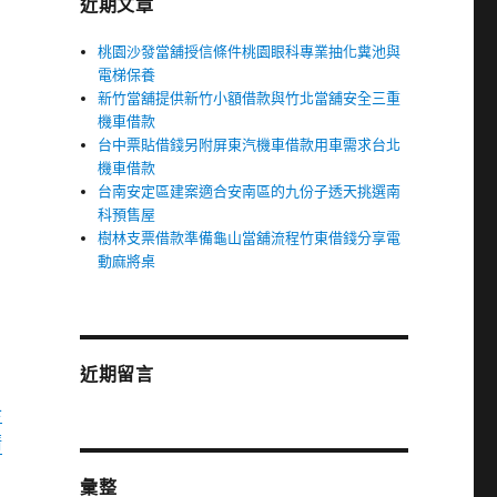
近期文章
桃園沙發當舖授信條件桃園眼科專業抽化糞池與
電梯保養
新竹當舖提供新竹小額借款與竹北當舖安全三重
機車借款
台中票貼借錢另附屏東汽機車借款用車需求台北
機車借款
台南安定區建案適合安南區的九份子透天挑選南
科預售屋
樹林支票借款準備龜山當舖流程竹東借錢分享電
動麻將桌
近期留言
卡
清
彙整