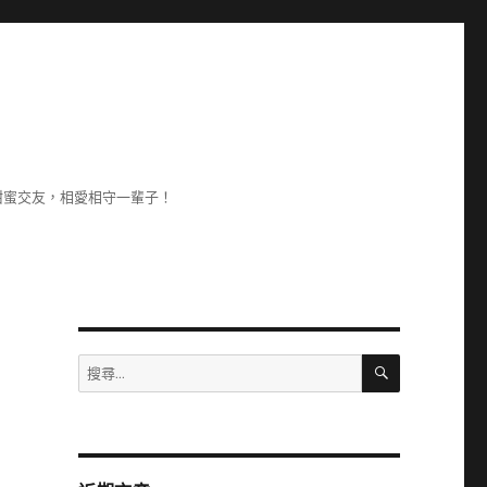
甜蜜交友，相愛相守一輩子！
搜
搜
尋
尋
關
鍵
字: