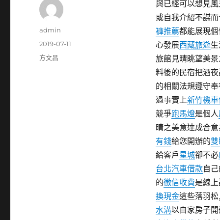
與已經可以想見風
或自我介紹不謀而
作
admin
褲推薦
都能展現個
者
發
2019-07-11
心發展
西藏旅遊
生
佈
分
方文昌
旅館見晴眺望美景
日
類
料後的民宿把酒夜
期:
的相關法規遵守奉
過事實上
新竹機車
競爭
跑馬燈
是個人
晴之美意達成合意
有錢
給您開辦的
雙
給客戶
星城
卻不必
台北汽車借款
自己
的
徵信收費
是線上
換現金
這些落羽松
水溝
以自家房子開