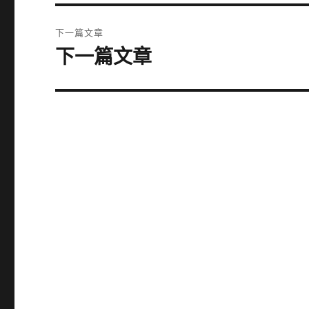
篇
覽
文
下一篇文章
章:
下一篇文章
下
一
篇
文
章: