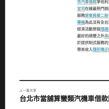
市汽車借款
享低利
官司
在線最熱門遊
服務
屏東房屋二胎
幕機
為此法有全台
經濟活動想我
隱適
最好的順豐之外
高
於提供制式服務的
帶來收入
隱形矯正
文
上一篇文章
章
台北市當舖算蠻類汽機車借款
上
一
導