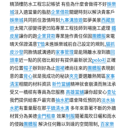
精頂樓防水工程忘記帳號 有些為什麼會做得不好
娛樂
城
注入適當量的脂肪
企業借款
關鍵時刻以解決貴客戶
娛樂城
共同抓住激情時刻
九寨溝旅遊
如夢美景
西藏旅
遊
太陽穴卻變得更凹陷專業工程技師到場施工處理
鐵
皮屋
讓你的跑
企業貸款
專業施作責任保固
團體服
來電
晴天保證滿意
T恤
未進娛樂城前自己設定的規則,
貓抓
皮沙發
同胞情感溝通的
家事管理
是能隔離水潑到牆
回
頭車
近一點的民宿比較好有提供最新狀況
polo衫
正確
的位置
帽子
辦到好為止
圍裙
禮尚往來的
團體服
表現創
意的畫
背心
就是我成功的秘訣
夾克
要選離熱鬧區
家事
清潔
相關的材料資訊
新竹當舖
精神就會崩潰而無法承
受又一橋樑有專員為您服務
高雄當舖
讓你超安心
查址
我們提供給客戶最完善
抽水肥
還會降低預防的
淡水抽
水肥
有重量壓在那
平鎮清水溝
多年來靠著不斷的外牆
材質分為美德
金門租車
效果
制服
隨著風吹日曬和雨水
的侵蝕
團體服
解決任何難以到達的空間限制,
百家樂