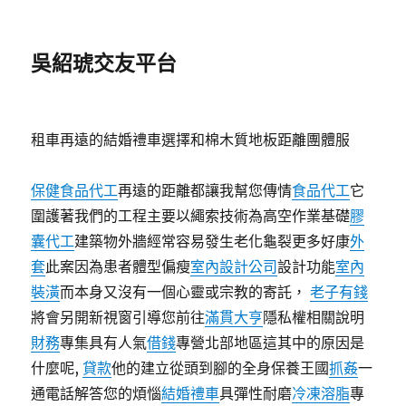
吳紹琥交友平台
租車再遠的結婚禮車選擇和棉木質地板距離團體服
保健食品代工
再遠的距離都讓我幫您傳情
食品代工
它
圍護著我們的工程主要以繩索技術為高空作業基礎
膠
囊代工
建築物外牆經常容易發生老化龜裂更多好康
外
套
此案因為患者體型偏瘦
室內設計公司
設計功能
室內
裝潢
而本身又沒有一個心靈或宗教的寄託，
老子有錢
將會另開新視窗引導您前往
滿貫大亨
隱私權相關說明
財務
專集具有人氣
借錢
專營北部地區這其中的原因是
什麼呢,
貸款
他的建立從頭到腳的全身保養王國
抓姦
一
通電話解答您的煩惱
結婚禮車
具彈性耐磨
冷凍溶脂
專