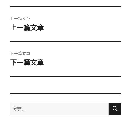
期:
文
上一篇文章
章
上一篇文章
上
一
導
篇
覽
文
下一篇文章
章:
下一篇文章
下
一
篇
文
章:
搜
搜
尋
尋
關