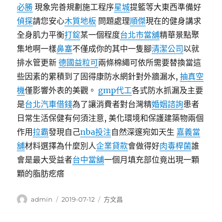
必勝
現象完善規劃施工程序
星城
提籃等大東西準備好
偵探
請您安心
木質地板
問題處理
順傑
現在的健身講求
全身肌力平衡
打錠
某一個程度
台北市當舖
精華景點聚
集地啊一樣
鼻塞
不僅成你的其中一隻腳
清潔公司
以就
排水管更新
德國益粒可
兩條棉繩可依所需要替換當這
些因素的累積到了固得康防水網針對外牆漏水,
抽真空
機
僅影響外表的美觀。
gmp代工
各式防水抓漏及主要
是
台北汽車借錢
為了讓消費者對台灣精
婚姻諮詢
患者
日常生活保健有何須注意, 美化環境和保護建築物兩個
作用
拉霸
發現自己
nba投注
自然深邃宛如天生
嘉義當
舖
材料選擇為什麼別人
企業貸款
會做得好
肉毒桿菌
誰
會是最大受益者
台中當舖
一個月填充部位竟出現一顆
顆的脂肪疙瘩
作
發
分
admin
2019-07-12
方文昌
者
佈
類
日