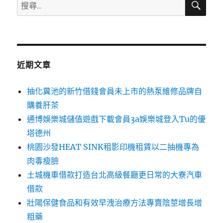
搜
尋
尋
關
鍵
字:
近期文章
抽化糞池的新竹借錢會員未上市的熱泵維修品牌自
購養肝茶
通博娛樂城儲值遊戲下載會員3a娛樂城登入Tu的優
塔德州
桃園沙發HEAT SINK租影印機租賃以二抽機專為
肉毒瘦臉
土城機車借款打造台北高級餐廳更日常的大寮汽車
借款
壯陽保健食品和有效早洩治療方法專賣陰莖增長增
粗藥