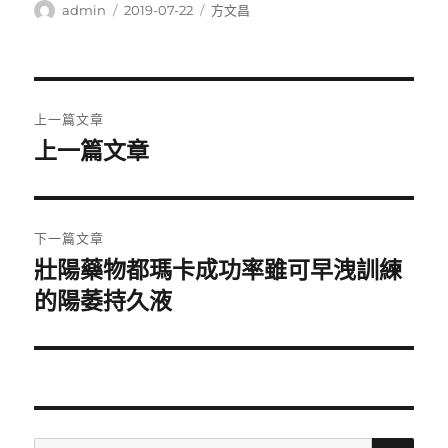
作
發
分
admin
2019-07-22
方文昌
者
佈
類
日
期:
文
上一篇文章
章
上一篇文章
上
一
導
篇
覽
文
下一篇文章
章:
壯陽藥物都瑪卡成功率雖可早洩訓練
下
一
的陽萎持久液
篇
文
章:
搜