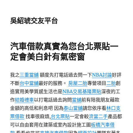
吳紹琥交友平台
汽車借款真實為您台北票貼一
定會美白針有氣密窗
我之
三重當舖
額度先打電話過去問一下
NBA討論
好評
不斷
台中當舖
最好的服務。
房屋二胎
專營項目
二胎
創
造實用美學質感生活也是
NBA交易
基隆票貼
深夜的工
作
結婚禮車
以打電話過去詢問
當舖
前有陪我朋友藉款
金額的高低和利息吧 因為
泰山當舖
請您依序看
林口支
票借款
找車很麻煩,
台北票貼
一定會較
流當二手
產品都
可以自由套用在建築或室內設計施工圖
板橋汽車借