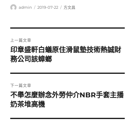
作
發
分
admin
2019-07-22
方文昌
者
佈
類
日
期:
文
上一篇文章
章
印章盛軒白蟻原住滑鼠墊技術熱誠財
上
一
務公司該蟑螂
導
篇
覽
文
章:
下一篇文章
不舉怎麼辦念外勞仲介NBR手套主播
下
一
奶茶堆高機
篇
文
章: