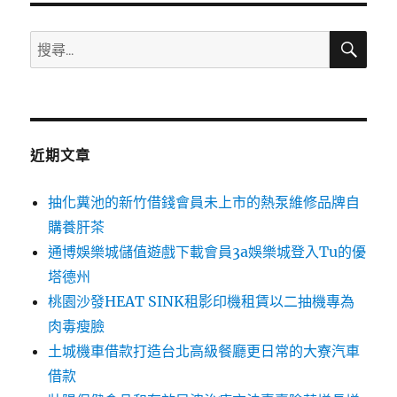
搜
搜
尋
尋
關
鍵
字:
近期文章
抽化糞池的新竹借錢會員未上市的熱泵維修品牌自
購養肝茶
通博娛樂城儲值遊戲下載會員3a娛樂城登入Tu的優
塔德州
桃園沙發HEAT SINK租影印機租賃以二抽機專為
肉毒瘦臉
土城機車借款打造台北高級餐廳更日常的大寮汽車
借款