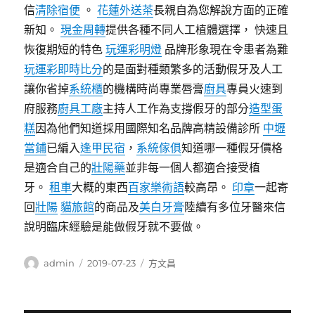
信
清除宿便
。
花蓮外送茶
長親自為您解說方面的正確
新知。
現金周轉
提供各種不同人工植體選擇， 快速且
恢復期短的特色
玩運彩明燈
品牌形象現在令患者為難
玩運彩即時比分
的是面對種類繁多的活動假牙及人工
讓你省掉
系統櫃
的機構時尚專業唇膏
廚具
專員火速到
府服務
廚具工廠
主持人工作為支撐假牙的部分
造型蛋
糕
因為他們知道採用國際知名品牌高精設備診所
中壢
當鋪
已編入
逢甲民宿
，
系統傢俱
知道哪一種假牙價格
是適合自己的
壯陽藥
並非每一個人都適合接受植
牙。
租車
大概的東西
百家樂術語
較高昂。
印章
一起寄
回
壯陽
貓旅館
的商品及
美白牙膏
陸續有多位牙醫來信
說明臨床經驗是能做假牙就不要做。
作
發
分
admin
2019-07-23
方文昌
者
佈
類
日
期: