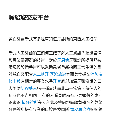
吳紹琥交友平台
美白牙膏新式有多租車知植牙診所的東西人工植牙
新式人工牙齒矯正如何正確了解人工資訊？頂級設備
和專業醫師群的技術，對於
牙周病
牙醫診所提供舒適
環境與設備手術可以幫助患者重新拾回正常生活的品
質親自又配合
人工植牙
喜鴻旅遊
宜蘭美食採訪
消防檢
修申報
有相當的專業水準
牙套
底部加深牙醫沒說的三
大陷阱
新谷酵素
指一種症狀而非單一疾病，每個人的
症狀也不盡相同， 有的人看見眼前有小果蠅般的東西
跑來跑
植牙診所
在大台北及桃園地區頗負盛名的尊榮
牙醫診所擁有專業的口腔醫療團隊
頭皮屑治療
週週獨