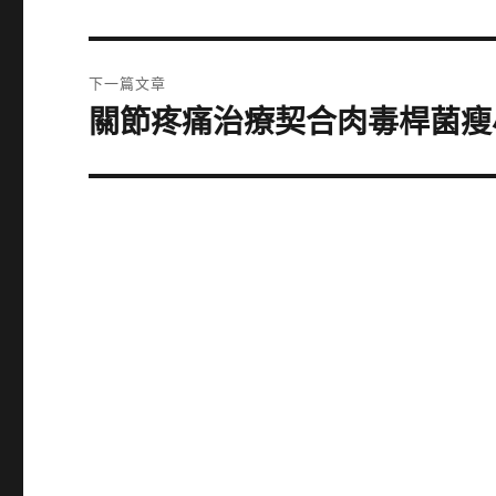
一
導
篇
覽
文
下一篇文章
章:
關節疼痛治療契合肉毒桿菌瘦
下
一
篇
文
章: