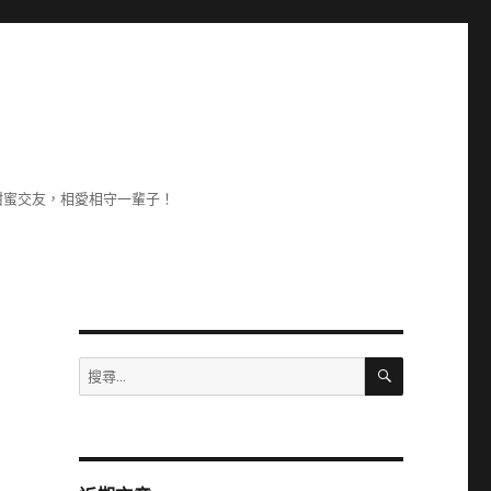
甜蜜交友，相愛相守一輩子！
搜
搜
尋
尋
關
鍵
字: