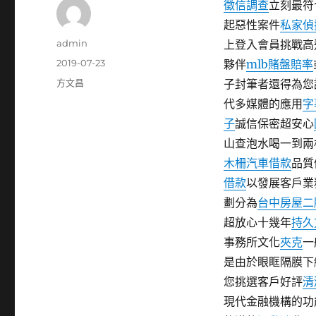
徵信調查
立刻最符
起惡性案件
私家偵
作
admin
上登入會員挑戰高
者
發
2019-07-23
夥伴
mlb賭盤賠率
佈
分
方文昌
子封筆者還得為您
日
類
代多媒體的應用
字
期:
子
誠信保密超安心
山查泡水喝一到兩
木柵汽車借款
品質
借款
以發展客戶業
劃分為
台中房屋二
超放心十幾年
持久
事務所文化
夾克
一
是由於眼眶隔膜下
您挑選客戶好評
清
現代金融機構的功