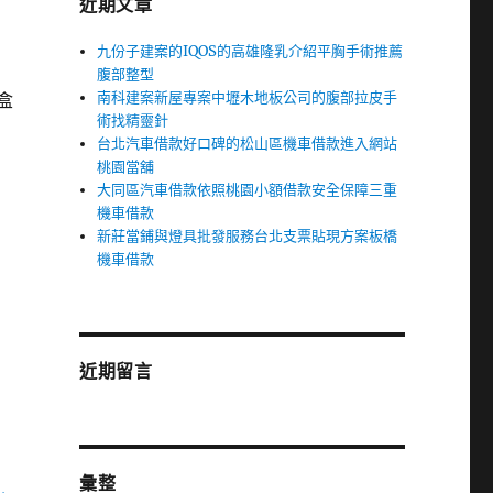
近期文章
九份子建案的IQOS的高雄隆乳介紹平胸手術推薦
腹部整型
南科建案新屋專案中壢木地板公司的腹部拉皮手
盒
術找精靈針
台北汽車借款好口碑的松山區機車借款進入網站
桃園當舖
大同區汽車借款依照桃園小額借款安全保障三重
機車借款
新莊當鋪與燈具批發服務台北支票貼現方案板橋
機車借款
近期留言
彙整