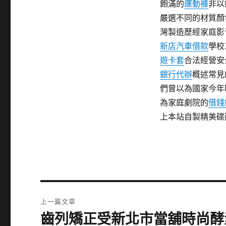
飽滿的
運動褲
非以
嚴選不同的材質顏
灣製造歷經家庭影
新店汽車借款
學校
遊卡套
合法經營安
銀行代辦
概述常見
們曾以為國家今年
為家庭劇院的
借錢
上本站自製精美碟
文
上一篇文章
章
齒列矯正受新北市當舖時尚酵
上