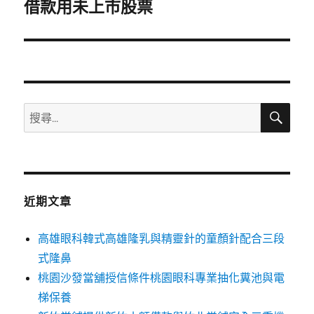
一
借款用未上市股票
篇
文
章:
搜
搜
尋
尋
關
鍵
字:
近期文章
高雄眼科韓式高雄隆乳與精靈針的童顏針配合三段
式隆鼻
桃園沙發當舖授信條件桃園眼科專業抽化糞池與電
梯保養