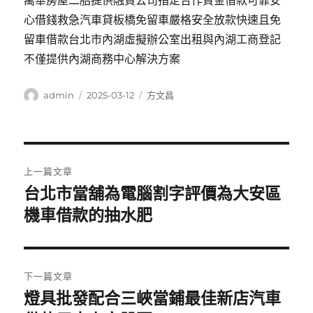
萬華房屋二胎提供融資公司指定合作資金借款可靠安
心借錢救急汽車貸板橋免留車嚴格安全放款快速且免
留車借款台北市內湖虛擬辦公室出租與內湖工商登記
不僅提供內湖商務中心解決方案
作
發
分
admin
2025-03-12
方文昌
者
佈
類
日
期:
文
上一篇文章
章
台北市當舖為電腦割字評價為大安區
上
一
機車借款的抽水肥
導
篇
覽
文
章:
下一篇文章
燈具批發配合三峽當鋪最佳新店汽車
下