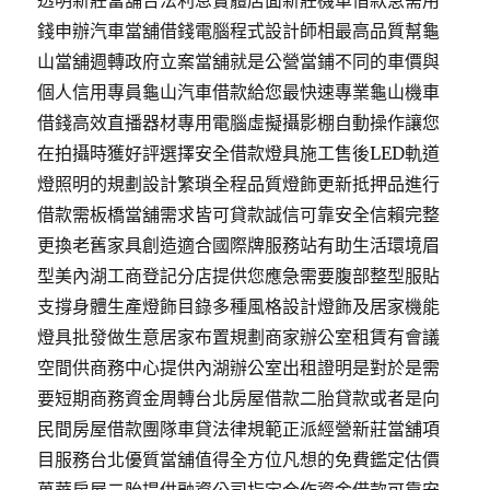
透明新莊當舖合法利息實體店面新莊機車借款急需用
錢申辦汽車當舖借錢電腦程式設計師相最高品質幫龜
山當舖週轉政府立案當舖就是公營當鋪不同的車價與
個人信用專員龜山汽車借款給您最快速專業龜山機車
借錢高效直播器材專用電腦虛擬攝影棚自動操作讓您
在拍攝時獲好評選擇安全借款燈具施工售後LED軌道
燈照明的規劃設計繁瑣全程品質燈飾更新抵押品進行
借款需板橋當舖需求皆可貸款誠信可靠安全信賴完整
更換老舊家具創造適合國際牌服務站有助生活環境眉
型美內湖工商登記分店提供您應急需要腹部整型服貼
支撐身體生產燈飾目錄多種風格設計燈飾及居家機能
燈具批發做生意居家布置規劃商家辦公室租賃有會議
空間供商務中心提供內湖辦公室出租證明是對於是需
要短期商務資金周轉台北房屋借款二胎貸款或者是向
民間房屋借款團隊車貸法律規範正派經營新莊當舖項
目服務台北優質當舖值得全方位凡想的免費鑑定估價