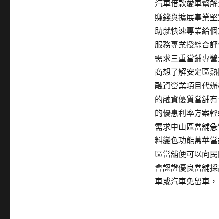
汽車借款愛車幫解
賺錢與擴展事業堅
助就快速專業給個
服務專業授綜合評
需求三重當鋪專營
商想了解安定區熱
融資營業項目代辦
的融資優質當舖有
的優惠利率方案輕
需求中山區當舖急
料變色功能萬華當
區當舖便可以向民
會認證優良當舖採
車或汽車免留車，