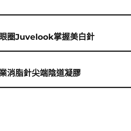
圈Juvelook掌握美白針
業消脂針尖端陰道凝膠