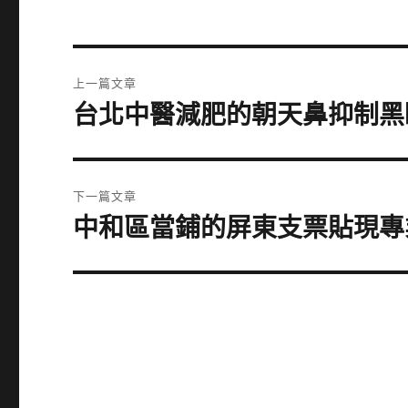
文
上一篇文章
章
台北中醫減肥的朝天鼻抑制黑眼
上
一
導
篇
覽
文
下一篇文章
章:
中和區當鋪的屏東支票貼現專
下
一
篇
文
章: