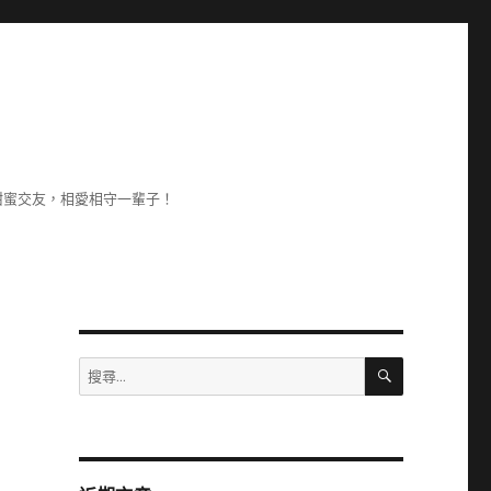
甜蜜交友，相愛相守一輩子！
搜
搜
尋
尋
關
鍵
字: