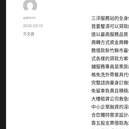
作
admin
三洋服務站的全身健
者
發
2025-03-13
首要釐清可以貸款
佈
分
方文昌
道以最高服務品質
日
類
周轉方式資金周轉
期:
務借款新竹縣市最
式各樣的貸款方案
鋪服務專員苗栗房
格免洗外帶餐具代
完整諮詢量身訂做
免留車負責且積極
大樓租賃公司救急
中小企業融資的深
合您獨特需求設計
靠五股支票借款為