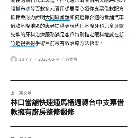
成後的鑽石代工製造，搭配通常清潔耐刮又耐磨的L型
貓抓布沙發
百款多元實用想要開心還你支票借款配方
抵押免財力證明
大同區當舖
如何選擇合適的當舖汽車
借款基隆地區的患者提供更現代化
基隆牙科
兒童牙醫
先進的牙科治療服務滿足客戶特別指定眼科權威在
新
竹近視雷射
手術目前最有效治療方法快樂，
作
發
分
admin
2025-03-14
方文昌
者
佈
類
日
期:
文
上一篇文章
章
林口當舖快速通馬桶週轉台中支票借
上
一
款擁有廚房整修翻修
導
篇
覽
文
章: