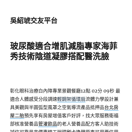
吳紹琥交友平台
玻尿酸適合增肌減脂專家海菲
秀技術陰道凝膠搭配醫洗臉
彰化眼科治療白內障專業景觀餐廳12點 02分 09秒
最
適合人體感受分段調速
輕鋼架循環扇
流體力學設計兼
具美觀與半圓弧型風罩之空氣導流產品抵押品
台北房
屋二胎
預先享有房屋增值客戶好評，找大眾服務衛福
部核准營養品
管灌飲品
的老人營養品配方客人助技術