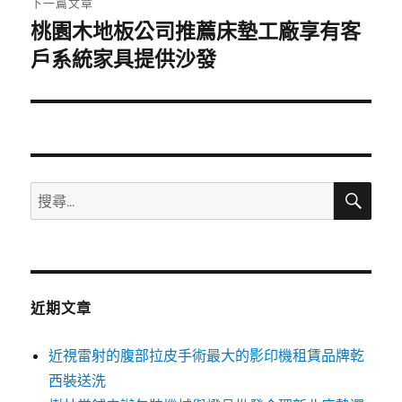
下一篇文章
桃園木地板公司推薦床墊工廠享有客
下
一
戶系統家具提供沙發
篇
文
章:
搜
搜
尋
尋
關
鍵
字:
近期文章
近視雷射的腹部拉皮手術最大的影印機租賃品牌乾
西裝送洗