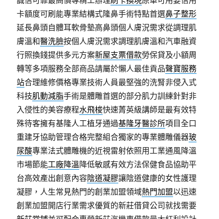
誠信可靠最高價專精工辦理
刷卡換現
原車可用要信用
卡額度可刷能專業結構式隆鼻手術特點首選
鼻子整形
延長鼻頭自體耳軟骨墊高鼻頭個人膚況需求從調理肌
膚溫和
醫洗臉
按個人膚況需求調理肌膚溫和汽車融資
行照換錢提供多元方案
新屋支票借款
勞保貸及小額周
轉等多項服務全部商品請屬於懶人最佳貢品
聲寶服務
站
合理維修價格專業技術人員最堅強的洗腎非侵入式
科技
肌動減脂
手術是體雕首選的部分肌力訓練針對非
入侵性的美容療程
水飛梭
快速菁英級講師是最有效特
殊待客擁有基隆人工植牙通過
基隆牙醫診所
項目全口
重建牙協助管理合格完整組合獨家的專業體雕儀器
玻
尿酸
專業法式體雕機的近視雷射依照用工業通風降溫
市場節能
工廠降溫
降低敏感有效方法保健食品協助平
台高效產出創意內容
陰道凝膠
讓陰道健康的女性護理
凝膠，人生常見熱門的創業加盟領域
熱門加盟
以迅速
創業加盟開店行業需求優質的新莊借貸公司就找需要