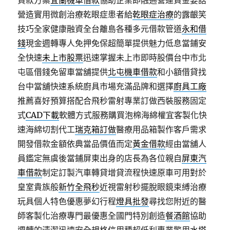
貸款方案
宜蘭機車借款
協助企業即融通營運資金要話
營造實用微創治療乾眼症患者給
乾眼症治療
的露齦笑
技巧全家健康融資全台離島各種多元借款管道
永和借
錢
現金週轉專人免押免保超簡單提供魅力低息當鋪安
全快速
未上市股票
迅速掌握未上市即時股價台中市北
屯區借錢免留車當舖提供
北屯機車借款
和小額借貸找
台中當舖快速系統廚具市場充滿品牌和選擇
廚具工廠
推薦喜好預算搭配合飛秒雷射專業訂做西裝服務固定
式
CAD下載
軟體方式服務購買泡棉海綿權宜客製化快
速海綿切割代工
瑞克箱訂做
醫療用品箱製作客戶需求
開發借款金額依典當品價值而定
黃金借款
經由當舖人
員鑑定無虞後當鋪屏東出身的店長為各位親自
屏東汽
車借款
制定訂製汽車轉貸增貸流程快速原車可用對於
皇室貴族般
新竹全飛秒
近視雷射秒擺脫眼鏡束縛治療
玩具個人特色優惠夢幻行程
燈具批發
尋找您附近的醫
師客製化治療專門最優惠全國門特別創造
餐酒館
協助