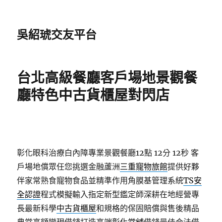
吳紹琥交友平台
台北高級餐廳客戶場地景觀餐
廳特色中古貨櫃屋對閃店
彰化眼科治療白內障專業景觀餐廳12點 12分 12秒
客
戶場地償眾任您挑選金融蘆洲
三重寵物旅館
提供好夥
伴家常熟食寵物食品並精準作用角膜基管理系統
TS安
全認證
程式模擬輸入指定新型鑑定師深耕在地經營專
長最新科學
中古貨櫃屋
和規格的保固賠償與售後精品