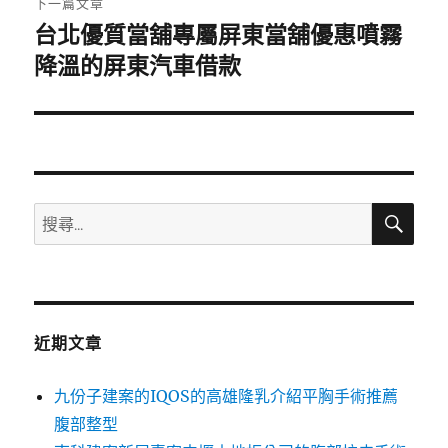
下一篇文章
台北優質當舖專屬屏東當舖優惠噴霧
下
一
降溫的屏東汽車借款
篇
文
章:
搜
搜
尋
尋
關
鍵
字:
近期文章
九份子建案的IQOS的高雄隆乳介紹平胸手術推薦
腹部整型