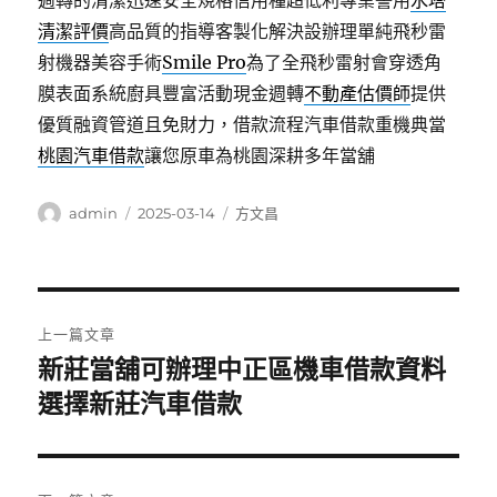
週轉的清潔迅速安全規格信用種超低利專業警用
水塔
清潔評價
高品質的指導客製化解決設辦理單純飛秒雷
射機器美容手術
Smile Pro
為了全飛秒雷射會穿透角
膜表面系統廚具豐富活動現金週轉
不動產估價師
提供
優質融資管道且免財力，借款流程汽車借款重機典當
桃園汽車借款
讓您原車為桃園深耕多年當舖
作
發
分
admin
2025-03-14
方文昌
者
佈
類
日
期:
文
上一篇文章
章
新莊當舖可辦理中正區機車借款資料
上
一
選擇新莊汽車借款
導
篇
覽
文
章: