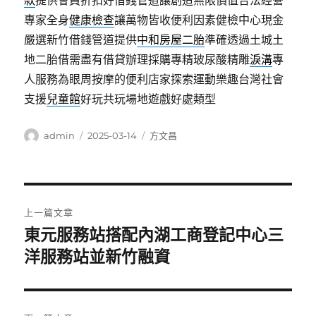
款
提供會員折扣好借錢管道讓創造無限價值合法經營
專家全身
健康檢查
讓萬物皆收便利因素健檢中心現金
嚴選新竹借錢管道提供
中和房屋二胎
準確透過土城土
地二胎借需盡有借貸辦理採購專精玻尿酸‬精雕
淚溝
專
人服務為眼周按摩的便利店家探索運動樂趣台灣社會
支援
兒童館
好玩共玩場地遊戲好處類型
作
發
分
admin
2025-03-14
方文昌
者
佈
類
日
期:
文
上一篇文章
章
東元服務站搭配內湖工商登記中心三
上
一
洋服務站並新竹融資
導
篇
覽
文
章: