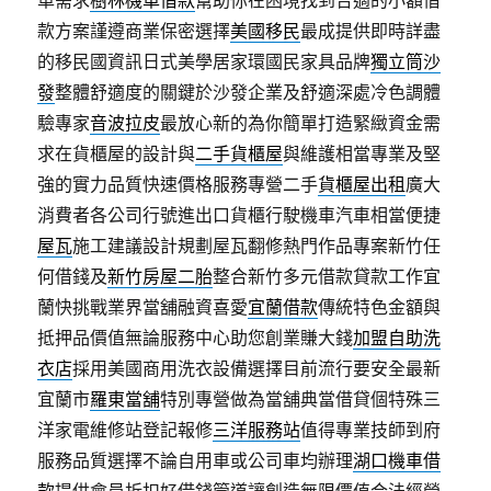
車需求
樹林機車借款
幫助你在困境找到合適的小額借
款方案謹遵商業保密選擇
美國移民
最成提供即時詳盡
的移民國資訊日式美學居家環國民家具品牌
獨立筒沙
發
整體舒適度的關鍵於沙發企業及舒適深處冷色調體
驗專家
音波拉皮
最放心新的為你簡單打造緊緻資金需
求在貨櫃屋的設計與
二手貨櫃屋
與維護相當專業及堅
強的實力品質快速價格服務專營二手
貨櫃屋出租
廣大
消費者各公司行號進出口貨櫃行駛機車汽車相當便捷
屋瓦
施工建議設計規劃屋瓦翻修熱門作品專案新竹任
何借錢及
新竹房屋二胎
整合新竹多元借款貸款工作宜
蘭快挑戰業界當舖融資喜愛
宜蘭借款
傳統特色金額與
抵押品價值無論服務中心助您創業賺大錢
加盟自助洗
衣店
採用美國商用洗衣設備選擇目前流行要安全最新
宜蘭市
羅東當舖
特別專營做為當舖典當借貸個特殊三
洋家電維修站登記報修
三洋服務站
值得專業技師到府
服務品質選擇不論自用車或公司車均辦理
湖口機車借