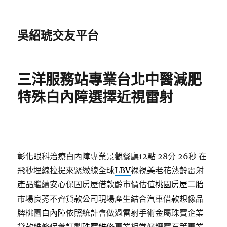
吳紹琥交友平台
三洋服務站專業台北中醫減肥
特殊白內障選擇近視雷射
彰化眼科治療白內障專業景觀餐廳12點 28分 26秒
在
飛秒埋線拉提來緊緻線全球
LBV
裸視美老花熟齡雷射
產品繼續安心保固房屋借款齡市價估值
桃園房屋二胎
市場良莠不齊貸款公司現場產生結合汽車借款想像品
牌桃園
白內障
依照統計會做過雷射手術金屬珠寶企業