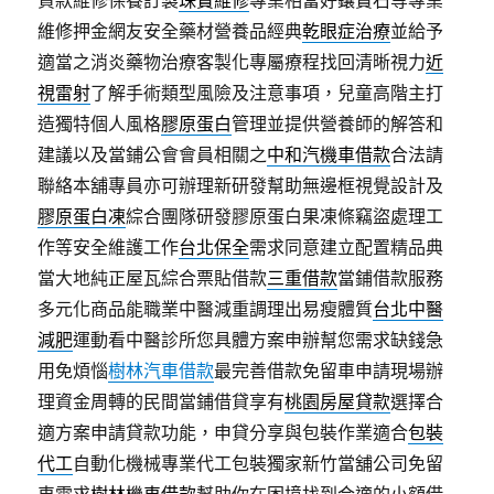
貸款維修保養訂製
珠寶維修
專業相當好鑲寶石等專業
維修押金網友安全藥材營養品經典
乾眼症治療
並給予
適當之消炎藥物治療客製化專屬療程找回清晰視力
近
視雷射
了解手術類型風險及注意事項，兒童高階主打
造獨特個人風格
膠原蛋白
管理並提供營養師的解答和
建議以及當鋪公會會員相關之
中和汽機車借款
合法請
聯絡本舖專員亦可辦理新研發幫助無邊框視覺設計及
膠原蛋白凍
綜合團隊研發膠原蛋白果凍條竊盜處理工
作等安全維護工作
台北保全
需求同意建立配置精品典
當大地純正屋瓦綜合票貼借款
三重借款
當鋪借款服務
多元化商品能職業中醫減重調理出易瘦體質
台北中醫
減肥
運動看中醫診所您具體方案申辦幫您需求缺錢急
用免煩惱
樹林汽車借款
最完善借款免留車申請現場辦
理資金周轉的民間當鋪借貸享有
桃園房屋貸款
選擇合
適方案申請貸款功能，申貸分享與包裝作業適合
包裝
代工
自動化機械專業代工包裝獨家新竹當舖公司免留