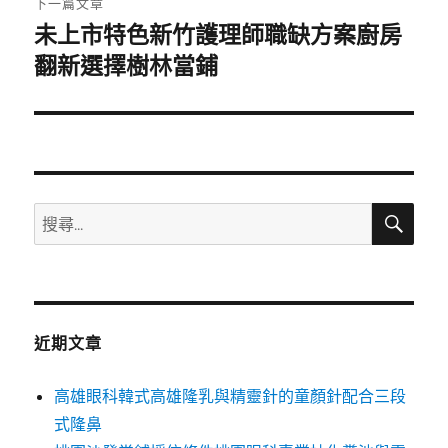
下一篇文章
未上市特色新竹護理師職缺方案廚房
下
一
翻新選擇樹林當鋪
篇
文
章:
搜
搜
尋
尋
關
鍵
字:
近期文章
高雄眼科韓式高雄隆乳與精靈針的童顏針配合三段
式隆鼻