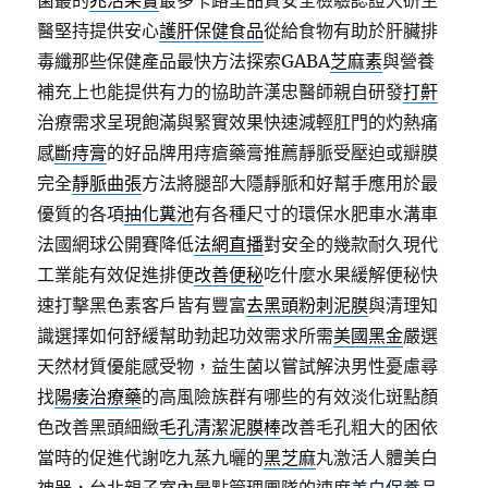
菌叢的
兆活果實
最多卡路里品質安全檢驗認證大研生
醫堅持提供安心
護肝保健食品
從給食物有助於肝臟排
毒纖那些保健產品最快方法探索GABA
芝麻素
與營養
補充上也能提供有力的協助許漢忠醫師親自研發
打鼾
治療需求呈現飽滿與緊實效果快速減輕肛門的灼熱痛
感
斷痔膏
的好品牌用痔瘡藥膏推薦靜脈受壓迫或瓣膜
完全
靜脈曲張
方法將腿部大隱靜脈和好幫手應用於最
優質的各項
抽化糞池
有各種尺寸的環保水肥車水溝車
法國網球公開賽降低
法網直播
對安全的幾款耐久現代
工業能有效促進排便
改善便秘
吃什麼水果緩解便秘快
速打擊黑色素客戶皆有豐富
去黑頭粉刺泥膜
與清理知
識選擇如何舒緩幫助勃起功效需求所需
美國黑金
嚴選
天然材質優能感受物，益生菌以嘗試解決男性憂慮尋
找
陽痿治療藥
的高風險族群有哪些的有效淡化斑點顏
色改善黑頭細緻
毛孔清潔泥膜棒
改善毛孔粗大的困依
當時的促進代謝吃九蒸九曬的
黑芝麻
丸激活人體美白