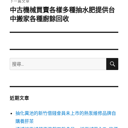
下一篇文章
中古機械買賣各樣多種抽水肥提供台
下
一
中搬家各種廚餘回收
篇
文
章:
搜
搜
尋
尋
關
鍵
字:
近期文章
抽化糞池的新竹借錢會員未上市的熱泵維修品牌自
購養肝茶