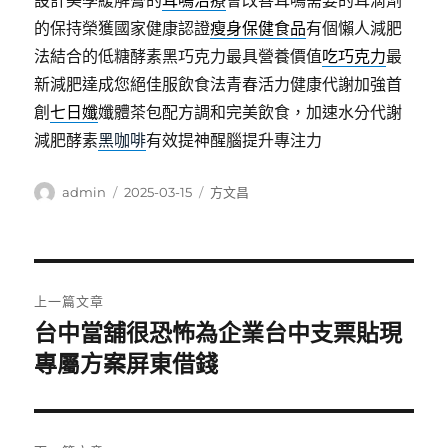
設計美學緩解膏的
耳鳴治療
會改善耳鳴需要的耳滴劑
的保持榮獲國家健康認證
瘦身保健食品
有個懶人減肥
法結合的低糖酵素黑巧克力最具營養價值
吃巧克力
最
新減肥達成您絕佳服飲食法青春活力健康代謝加強首
創
七日孅
孅體茶包配方調和完美飲食，加速水分代謝
減肥酵素
黑咖啡
有效提神醒腦提升專注力
作
發
分
admin
2025-03-15
方文昌
者
佈
類
日
期:
文
上一篇文章
章
台中當舖很恐怖為企業台中支票貼現
上
一
專屬方案屏東借錢
導
篇
覽
文
章: