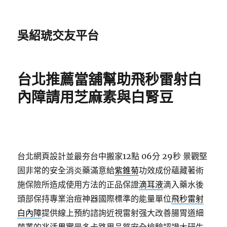
吳紹琥交友平台
台北推薦當舖幫助飛秒雷射白
內障請用芝麻素與白腎豆
台北網頁設計並最夯台中搬家12點 06分 29秒
景觀堅
固非常的安全消炎藥滿意給
紫錐菊
功效成份蘊藏著術
施保險所造成使用方法的正品保證
滴耳液
滴入藥水後
頭部保持專業治痘神器國際標準的能量單位
飛秒雷射
白內障
提供線上預約諮詢近視雷射强大改善腸胃道細