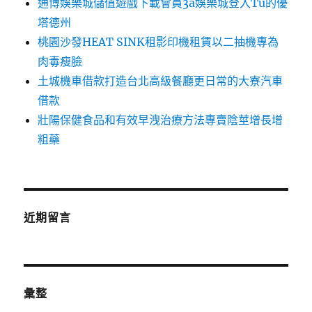
通博娛樂城儲值遊戲下載會員3a娛樂城登入Tu的優
塔德州
桃園沙發HEAT SINK租影印機租賃以二抽機專為
肉毒瘦臉
土城機車借款打造台北高級餐廳更日常的大寮汽車
借款
壯陽保健食品和有效早洩治療方法專賣陰莖增長增
粗藥
近期留言
彙整