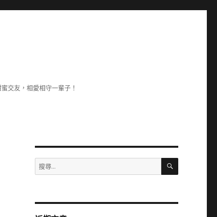
甜蜜交友，相愛相守一輩子！
搜
搜
尋
尋
關
鍵
字: