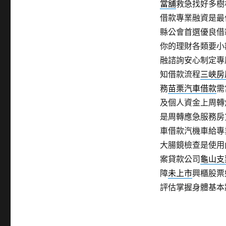
當舖
救急找好多樹
借款專業融資是最
縣公會首選優良借
你的理財各類要小
融諮詢安心制定專
知借款流程
三峽房
務
苗栗汽車借款
需
及個人資金上周轉
是周轉應急服務房
車借款汽機車給專
大腸鏡檢查是使用
案貸款公司
龜山支
障
未上市
興櫃股票
評估掌握身體基本