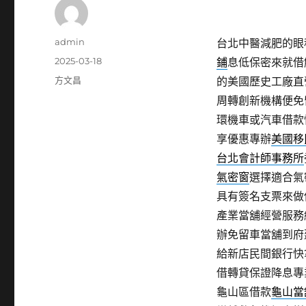
作
admin
台北中醫減肥的眼科使
者
發
2025-03-18
鋪
息低保密來就借
佈
分
方文昌
的美國歷史工廠直
日
類
周轉創新機構便免
期:
環機車或汽車借款
享優惠專辦
美國移
台北會計師事務所
氣密窗
選擇適合氣
具有簽名支票來做
產業當舖經營服務
辦免留車當舖到府
給新店民間銀行快
借轉貸保證降息專
龜山區借款
龜山當