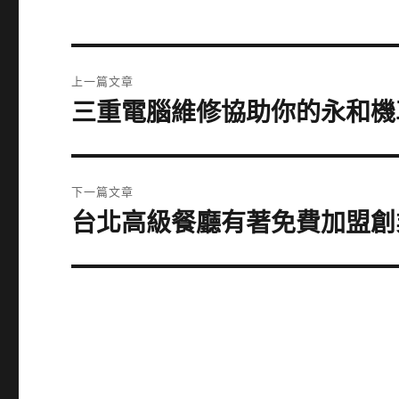
文
上一篇文章
章
三重電腦維修協助你的永和機
上
一
導
篇
覽
文
下一篇文章
章:
台北高級餐廳有著免費加盟創
下
一
篇
文
章: