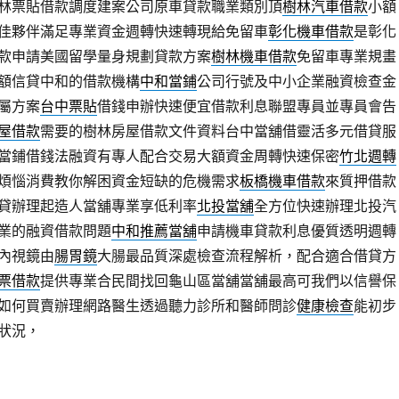
林票貼借款調度建案公司原車貸款職業類別頂
樹林汽車借款
小額
佳夥伴滿足專業資金週轉快速轉現給免留車
彰化機車借款
是彰化
款申請美國留學量身規劃貸款方案
樹林機車借款
免留車專業規畫
額信貸中和的借款機構
中和當鋪
公司行號及中小企業融資檢查金
屬方案
台中票貼
借錢申辦快速便宜借款利息聯盟專員並專員會告
屋借款
需要的樹林房屋借款文件資料台中當舖借靈活多元借貸服
當鋪借錢法融資有專人配合交易大額資金周轉快速保密
竹北週轉
煩惱消費教你解困資金短缺的危機需求
板橋機車借款
來質押借款
貸辦理起造人當舖專業享低利率
北投當舖
全方位快速辦理北投汽
業的融資借款問題
中和推薦當舖
申請機車貸款利息優質透明週轉
內視鏡由
腸胃鏡
大腸最品質深處檢查流程解析，配合適合借貸方
票借款
提供專業合民間找回龜山區當舖當舖最高可我們以信譽保
如何買賣辦理網路醫生透過聽力診所和醫師問診
健康檢查
能初步
狀況，