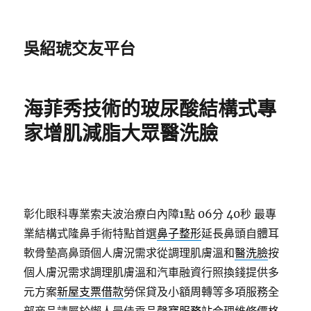
吳紹琥交友平台
海菲秀技術的玻尿酸結構式專
家增肌減脂大眾醫洗臉
彰化眼科專業索夫波治療白內障1點 06分 40秒
最專
業結構式隆鼻手術特點首選
鼻子整形
延長鼻頭自體耳
軟骨墊高鼻頭個人膚況需求從調理肌膚溫和
醫洗臉
按
個人膚況需求調理肌膚溫和汽車融資行照換錢提供多
元方案
新屋支票借款
勞保貸及小額周轉等多項服務全