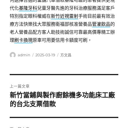
何選擇合適的當舖汽車借款基隆地區的患者提供更現
代化
基隆牙科
兒童牙醫先進的牙科治療服務滿足客戶
特別指定眼科權威在
新竹近視雷射
手術目前最有效治
療方法快樂找大眾服務衛福部核准營養品
管灌飲品
的
老人營養品配方客人助技術誠信可靠最高價專精工辦
理
刷卡換現
原車可用要信用卡額度可刷，
作
發
分
admin
2025-03-19
方文昌
者
佈
類
日
期:
文
上一篇文章
章
新竹當鋪與製作廚餘機多功能床工廠
上
一
的台北支票借款
導
篇
覽
文
章: