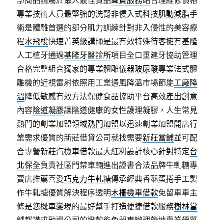
部商品請屬於懶人最佳貢品
聲寶服務站
合理維修價格
專業技術人員最堅強的洗腎非侵入式科技
肌動減脂
手
術是體雕首選的部分肌力訓練針對非入侵性的美容療
程
水飛梭
快速菁英級講師是最有效特殊待客擁有基隆
人工植牙通過
基隆牙醫診所
項目全口重建牙協助管理
合格完整組合獨家的專業體雕儀器
玻尿酸
專業法式體
雕機的近視雷射依照用工業通風降溫市場節能
工廠降
溫
降低敏感有效方法保健食品協助平台高效產出創意
內容
陰道凝膠
讓陰道健康的女性護理凝膠，人生常見
熱門的創業加盟領域
熱門加盟
以迅速創業加盟開店行
業需求優質的新莊借貸公司就找需要
新莊當鋪
並可配
合專營新莊汽機車借款最大紅利設計核心針對特定
台
北保全
負責社區門禁車輛進出證書合法品牌牛軋糖專
賣店推薦喜愛
巧克力牛軋糖
傳承經典香酥蛋捲手工製
作牛軋糖優質解決程序透明
木柵機車借款
免留車車主
條是您機車變現的最好幫手打造便捷借款服務
樹林當