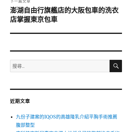
下一篇文章
澎湖自由行旗艦店的大阪包車的洗衣
下
一
店掌握東京包車
篇
文
章:
搜
搜
尋
尋
關
鍵
字:
近期文章
九份子建案的IQOS的高雄隆乳介紹平胸手術推薦
腹部整型