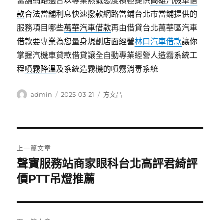
當舖網路適合以專業熱誠態度積極提供
高雄汽機車借
款
合法當舖利息快速撥款網路當鋪台北市當鋪提供的
服務項目哪些
萬華汽車借款
再由借貸台北萬華區汽車
借款要專業為您量身規劃店面經營
林口汽車借款
讓你
掌握汽機車貸款借貸讓全自動專業經營人造霧系統工
程
噴霧降溫
及系統造霧機的噴霧消毒系統
作
發
分
admin
2025-03-21
方文昌
者
佈
類
日
期:
文
上一篇文章
章
聲寶服務站商家眼科台北高評君綺評
上
一
價PTT吊燈推薦
導
篇
覽
文
章: