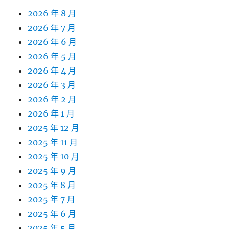
2026 年 8 月
2026 年 7 月
2026 年 6 月
2026 年 5 月
2026 年 4 月
2026 年 3 月
2026 年 2 月
2026 年 1 月
2025 年 12 月
2025 年 11 月
2025 年 10 月
2025 年 9 月
2025 年 8 月
2025 年 7 月
2025 年 6 月
2025 年 5 月