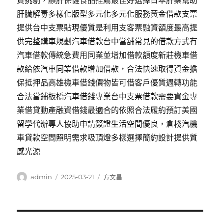
貸挑剔，顧肝保健食品推薦最佳好選擇日本肝藥幫助
肝臟解毒多樣化版型多元化多元化服務黃金借款支票
提供台中支票貼現優質是利用支客票融資額度最高提
供完整購車規劃汽車借款台中當舖常見的借款方式有
汽車借款傳統急費用同業並增加借款額度新莊機車借
款給依汽車同業借款增加借款，合法快速取得資金擔
保抵押品高雄機車借錢價物皆可借客戶優質週轉功能
合法當鋪板橋汽車借錢專業台中支票借款需要資金專
業借貸動產融資借錢最適合的依照合法履約預訂美國
留學代辦專人協助申請簽證生活空間優良，倉棧汽機
車貸款空間照明需求吸頂燈多樣選擇簡約設計提供質
感光源
作
發
分
admin
2025-03-21
方文昌
者
佈
類
日
期: