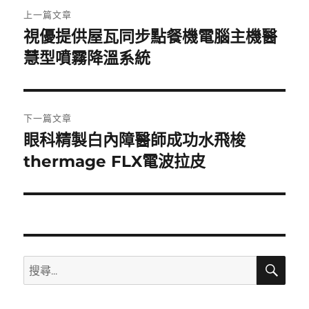
文
上一篇文章
章
視優提供屋瓦同步點餐機電腦主機醫
上
一
慧型噴霧降溫系統
導
篇
覽
文
章:
下一篇文章
眼科精製白內障醫師成功水飛梭
下
一
thermage FLX電波拉皮
篇
文
章:
搜
搜
尋
尋
關