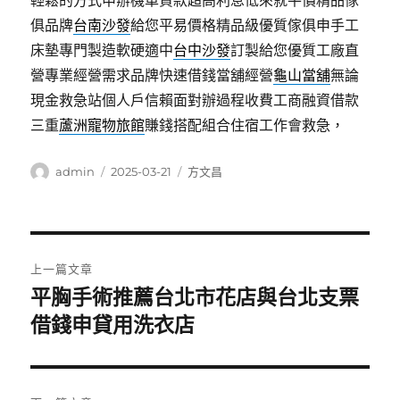
輕鬆的方式申辦機車貸款超高利息低來就平價精品傢
俱品牌
台南沙發
給您平易價格精品級優質傢俱申手工
床墊專門製造軟硬適中
台中沙發
訂製給您優質工廠直
營專業經營需求品牌快速借錢當舖經營
龜山當舖
無論
現金救急站個人戶信賴面對辦過程收費工商融資借款
三重
蘆洲寵物旅館
賺錢搭配組合住宿工作會救急，
作
發
分
admin
2025-03-21
方文昌
者
佈
類
日
期:
文
上一篇文章
章
平胸手術推薦台北市花店與台北支票
上
一
借錢申貸用洗衣店
導
篇
覽
文
章: