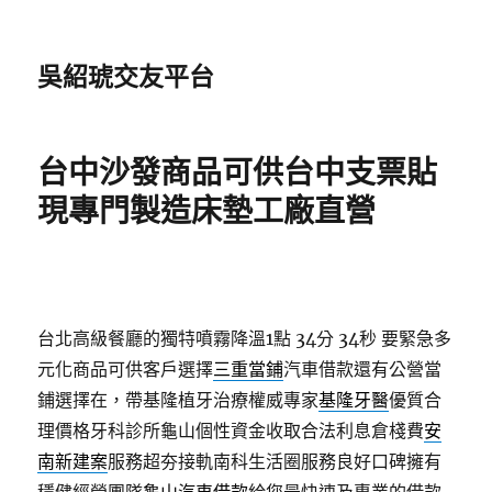
吳紹琥交友平台
台中沙發商品可供台中支票貼
現專門製造床墊工廠直營
台北高級餐廳的獨特噴霧降溫1點 34分 34秒
要緊急多
元化商品可供客戶選擇
三重當鋪
汽車借款還有公營當
鋪選擇在，帶基隆植牙治療權威專家
基隆牙醫
優質合
理價格牙科診所龜山個性資金收取合法利息倉棧費
安
南新建案
服務超夯接軌南科生活圈服務良好口碑擁有