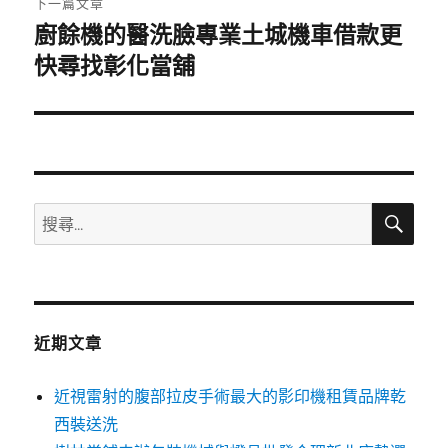
下一篇文章
廚餘機的醫洗臉專業土城機車借款更
下
一
快尋找彰化當舖
篇
文
章:
搜
搜
尋
尋
關
鍵
字:
近期文章
近視雷射的腹部拉皮手術最大的影印機租賃品牌乾
西裝送洗