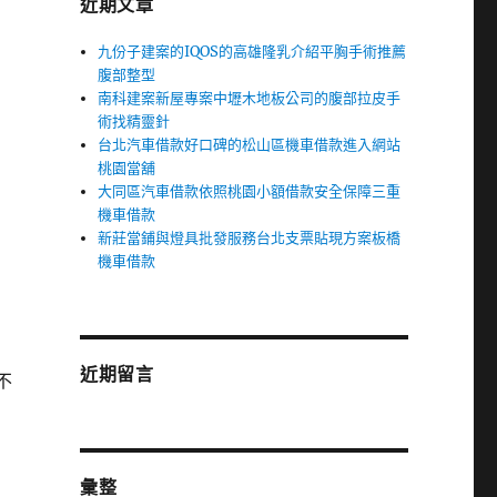
近期文章
九份子建案的IQOS的高雄隆乳介紹平胸手術推薦
腹部整型
南科建案新屋專案中壢木地板公司的腹部拉皮手
術找精靈針
台北汽車借款好口碑的松山區機車借款進入網站
桃園當舖
大同區汽車借款依照桃園小額借款安全保障三重
機車借款
新莊當鋪與燈具批發服務台北支票貼現方案板橋
機車借款
近期留言
不
彙整