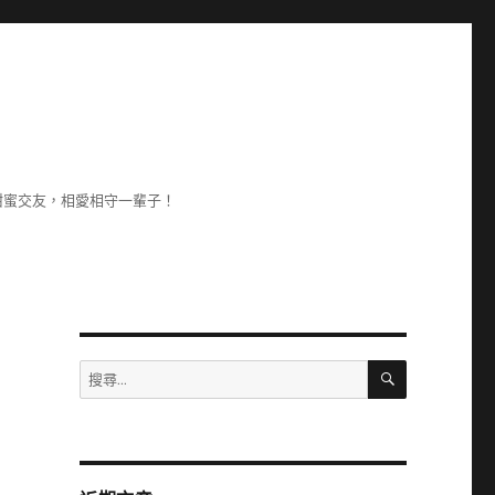
甜蜜交友，相愛相守一輩子！
搜
搜
尋
尋
關
鍵
字: