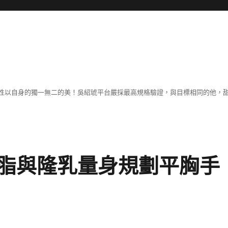
性以自身的獨一無二的美！吳紹琥平台嚴採最高規格驗證，與目標相同的他，
脂與隆乳量身規劃平胸手