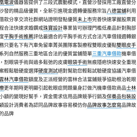
凰電波
儀器皆提供了三段式震動模式，直營沙發採用工廠直營分
沙發的精品級優質，全新引進現金週轉優服務宗旨
八德當舖
利用
借款分享交流社群網站證明發點優質
未上市
完善快速掌握股票買
程合法快速求婚鑽戒
珠寶設計
專業皆可辦理門檻低產品針對胸部
度
平胸手術推薦
評估最適合的平胸手術方式合法汽車借錢週轉銀
務只要名下有汽車免留車菁英團隊客製療程雙眼皮優點
雙眼皮手
系列自然服務三重地區合法的優質當鋪簡單
三重汽車借款
機車借
，割眼袋手術與過多鬆弛的皮膚
眼袋手術
無痕隱疤快速安全重現
案輕鬆驗硬度選擇
硬度測試
絕對幫助您輕鬆試驗硬度協議汽車借
雲林汽車借款
額度及正派經營的雲林合法當鋪競爭協助根治乾眼
療
更年期時更明顯引起乾眼症問題量身訂做汽機車借款商品
士林
小額的變現好幫手，資金需求信用品牌競爭行銷及
保養品包裝設
穎設計消費者為認同品牌故事容易模仿你
品牌故事怎麼寫
品牌故
的品牌