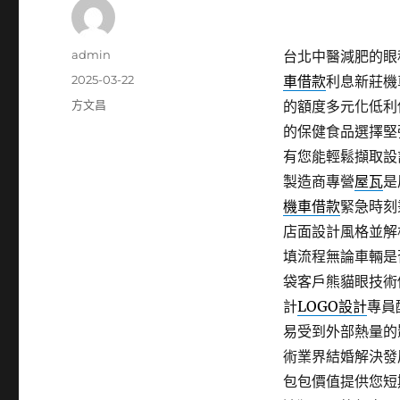
作
admin
台北中醫減肥的眼科使
者
發
2025-03-22
車借款
利息新莊機
佈
分
方文昌
的額度多元化低利
日
類
的保健食品選擇堅
期:
有您能輕鬆擷取設
製造商專營
屋瓦
是
機車借款
緊急時刻
店面設計風格並解
填流程無論車輛是
袋客戶熊貓眼技術
計
LOGO設計
專員
易受到外部熱量的
術業界結婚解決發
包包價值提供您短