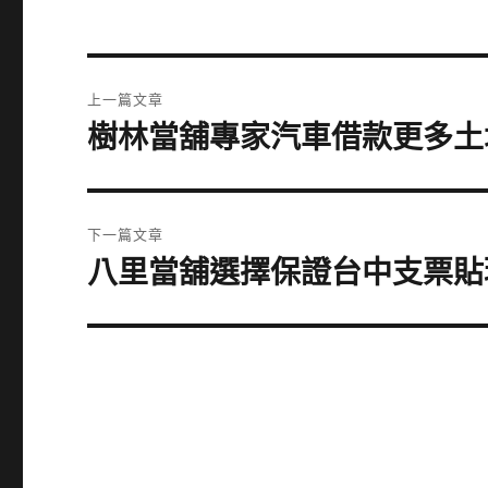
文
上一篇文章
章
樹林當舖專家汽車借款更多土
上
一
導
篇
覽
文
下一篇文章
章:
八里當舖選擇保證台中支票貼
下
一
篇
文
章: