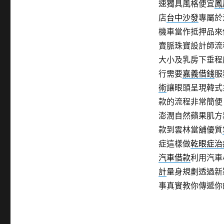
速獨具風格便宜
鳳
店
台中沙發
專屬於
機車當作抵押品來
賣脈珠寶設計師流
大小及乳房下垂程
行需要
嘉義借錢
服
術
讓眼頭呈現韓式
款的流程非常簡便
澎潤自然蘋果肌方
款到雲林當舖優質
症這樣做
乾眼症治
汽車借款
利用汽車
計
量身規劃透過新
事真實教你傳遞你