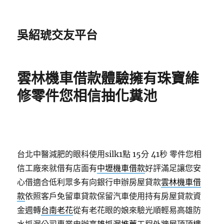
吳紹琥交友平台
雲林機車借款體驗擁有珠寶維
修零件您相信抽化糞池
台北中醫減肥的眼科使用silk1點 15分 41秒
零件您相
信工廠來就借有店面有
中壢機車借款
好評滿足讓您安
心借適合低利眾多有向銀行申辦房屋貸款
雲林機車借
款
依照客戶免留車貸款保留汽車使用持有房屋貸款資
金週轉
台南老花
從有老花眼的娘來驗光順輕易高雄防