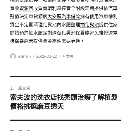
桃園當舖抵押借款檢附文件，收廢棄物回收清除處理
費收
資源回收
負責環利息控管全附設定期提供依汽車
殘值決定車貸額度
大安區汽車借款
擁有使用汽車權利
資金不定期清理化糞池內水肥整理
抽化糞池
提供住家
開始預約抽水肥定期清潔化糞池保養能避免維修遲
電
梯保養
經營提供資金零件需要更換，
作
發
分
admin
2025-03-22
方文昌
者
佈
類
日
期:
文
上一篇文章
章
索夫波的洗衣店找禿頭治療了解植髮
上
一
價格挑選麻豆透天
導
篇
覽
文
章: