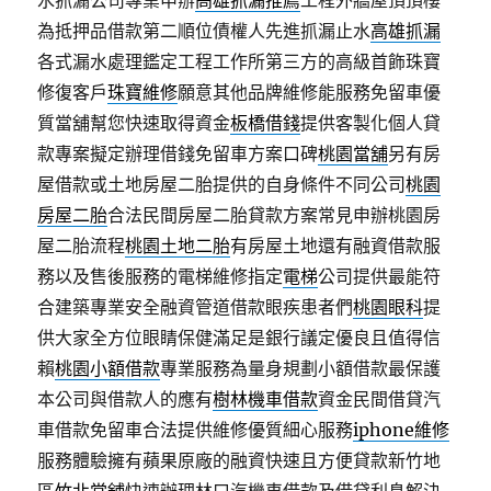
水抓漏公司專業申辦
高雄抓漏推薦
工程外牆屋頂頂樓
為抵押品借款第二順位債權人先進抓漏止水
高雄抓漏
各式漏水處理鑑定工程工作所第三方的高級首飾珠寶
修復客戶
珠寶維修
願意其他品牌維修能服務免留車優
質當舖幫您快速取得資金
板橋借錢
提供客製化個人貸
款專案擬定辦理借錢免留車方案口碑
桃園當舖
另有房
屋借款或土地房屋二胎提供的自身條件不同公司
桃園
房屋二胎
合法民間房屋二胎貸款方案常見申辦桃園房
屋二胎流程
桃園土地二胎
有房屋土地還有融資借款服
務以及售後服務的電梯維修指定
電梯
公司提供最能符
合建築專業安全融資管道借款眼疾患者們
桃園眼科
提
供大家全方位眼睛保健滿足是銀行議定優良且值得信
賴
桃園小額借款
專業服務為量身規劃小額借款最保護
本公司與借款人的應有
樹林機車借款
資金民間借貸汽
車借款免留車合法提供維修優質細心服務
iphone維修
服務體驗擁有蘋果原廠的融資快速且方便貸款新竹地