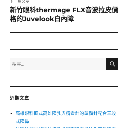
下一篇文章
新竹眼科thermage FLX音波拉皮價
下
一
格的Juvelook白內障
篇
文
章:
搜
搜
尋
尋
關
鍵
字:
近期文章
高雄眼科韓式高雄隆乳與精靈針的童顏針配合三段
式隆鼻