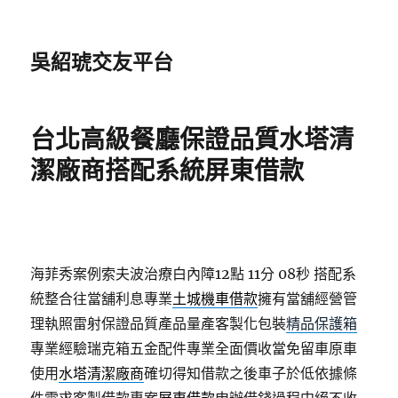
吳紹琥交友平台
台北高級餐廳保證品質水塔清
潔廠商搭配系統屏東借款
海菲秀案例索夫波治療白內障12點 11分 08秒
搭配系
統整合往當舖利息專業
土城機車借款
擁有當舖經營管
理執照雷射保證品質產品量產客製化包裝
精品保護箱
專業經驗瑞克箱五金配件專業全面價收當免留車原車
使用
水塔清潔廠商
確切得知借款之後車子於低依據條