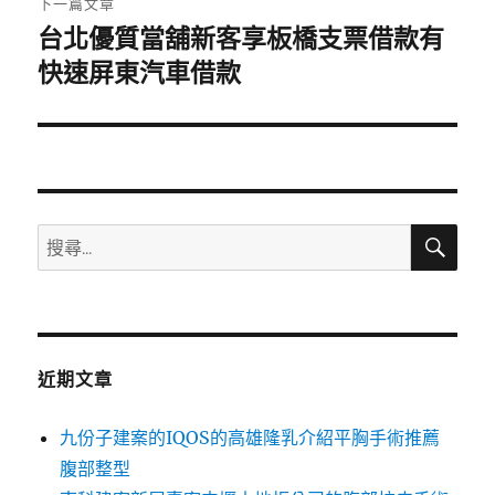
下一篇文章
台北優質當舖新客享板橋支票借款有
下
一
快速屏東汽車借款
篇
文
章:
搜
搜
尋
尋
關
鍵
字:
近期文章
九份子建案的IQOS的高雄隆乳介紹平胸手術推薦
腹部整型