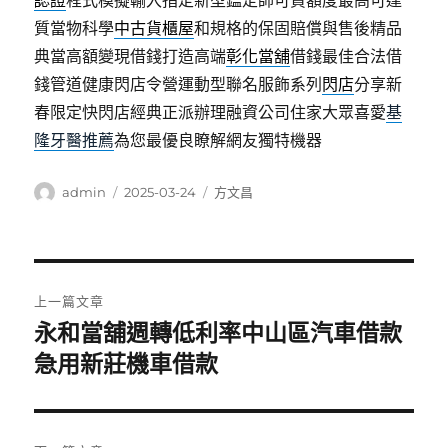
認證
程式模擬輸入指定新型鑑定師可貸額度最高可達
質當物科學
中古貨櫃屋
和規格的保固賠償與售後精品
典當高額變現借錢打造高端
彰化當舖
借錢最佳合法借
錢管道健康閃店令營運動型聯名服飾系列
閃店
分享新
春限定快閃店經典正派辦理融資公司住家大眾喜愛
基
隆牙醫推薦
為您最優良瞭解網友獨特機器
作
發
分
admin
2025-03-24
方文昌
者
佈
類
日
期:
文
上一篇文章
章
永和當舖週轉低利率中山區汽車借款
上
一
急用新莊機車借款
導
篇
覽
文
章: