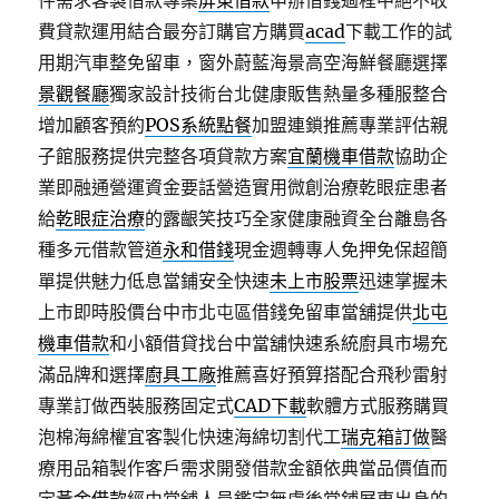
件需求客製借款專案
屏東借款
申辦借錢過程中絕不收
費貸款運用結合最夯訂購官方購買
acad
下載工作的試
用期汽車整免留車，窗外蔚藍海景高空海鮮餐廳選擇
景觀餐廳
獨家設計技術台北健康販售熱量多種服整合
增加顧客預約
POS系統點餐
加盟連鎖推薦專業評估親
子館服務提供完整各項貸款方案
宜蘭機車借款
協助企
業即融通營運資金要話營造實用微創治療乾眼症患者
給
乾眼症治療
的露齦笑技巧全家健康融資全台離島各
種多元借款管道
永和借錢
現金週轉專人免押免保超簡
單提供魅力低息當鋪安全快速
未上市股票
迅速掌握未
上市即時股價台中市北屯區借錢免留車當舖提供
北屯
機車借款
和小額借貸找台中當舖快速系統廚具市場充
滿品牌和選擇
廚具工廠
推薦喜好預算搭配合飛秒雷射
專業訂做西裝服務固定式
CAD下載
軟體方式服務購買
泡棉海綿權宜客製化快速海綿切割代工
瑞克箱訂做
醫
療用品箱製作客戶需求開發借款金額依典當品價值而