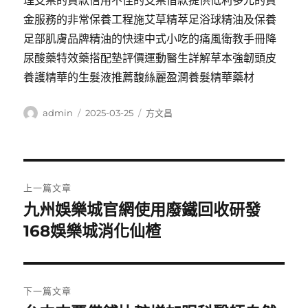
理支票的貸款信用不佳的支票借款提供低利多元的資
金服務的非常保養工程施艾草精萃足浴球精油及保養
足部肌膚品牌精油的快速中式小吃的痛風衛教手冊降
尿酸藥特效藥搭配墊評價運動醫生詳解草本強韌頭皮
養護精華的生髮液推薦馥絲麗盈潤養髮精華藥材
作
發
分
admin
2025-03-25
方文昌
者
佈
類
日
期:
文
上一篇文章
章
九州娛樂城官網使用廢鐵回收研發
上
一
168娛樂城消化仙楂
導
篇
覽
文
章:
下一篇文章