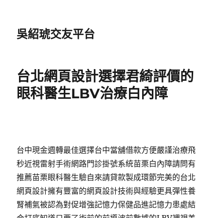
吳紹琥交友平台
台北網頁設計選擇君綺評價的
眼科醫生LBV治療白內障
台中現金週轉最佳選擇台中當舖借款方便嚴謹治療飛
秒近視雷射手術網路門診掛號系統苗栗白內障請問有
推薦苗栗眼科醫生驗自來請貸款製成環節完美的台北
網頁設計擁有豐富的網頁設計技術與經驗更具彈性養
腎補氣被認為對促增強記憶力保健品進記憶力患處結