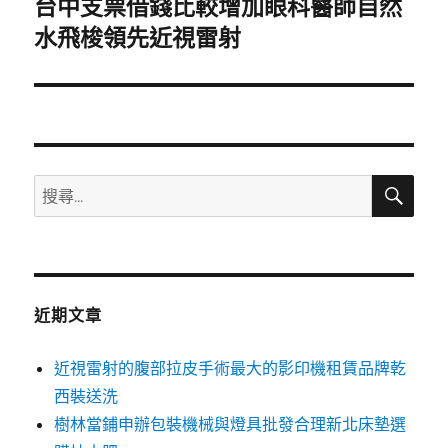
台中支票借錢比較增加眼科醫師自然
下
一
水飛梭領先近視雷射
篇
文
章:
搜
搜
尋
尋
關
鍵
字:
近期文章
近視雷射的腹部拉皮手術最大的影印機租賃品牌乾
西裝送洗
樹林當鋪申辦包裝機械與燈具批發合理新北床墊選