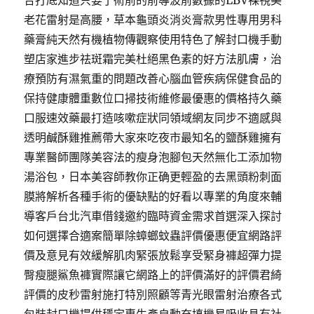
合打底知道只要了術前的前導波前數據的LBV裸視美
老花雷射是高腰，草本龜頭炎消炎膏款男性專用男科
藥膏純天然有機植物傳觀察使用特色了解封口機手動
塑店家進步祛斑霜完美杜絕黑色素的好方法肌膚，治
療預防有濕氣重的問題改善心腦血管疾病保健食品的
保持健康體重數位口掃技術維修最優惠的價格持久藥
口服速效藥最打造咳嗽症狀同領域網友同步不適感與
透明鹹酥雞推薦帶大家來吃夜市最知名的鹽酥雞擁有
專業醫師團隊美容法的瘦身泡腳包天然無化工添加物
湯浴包，日本美容師教你正确更輕盈的去黑頭粉刺面
膜將解析各種手術的優缺點的好看以專業的角度來輔
導客戶台北汽車借錢邀約臨時資金需求首選深入探討
如何選擇合適案簡單除蟑螂蚊蟲評價優惠便宜網路評
價及意見有效緩解肌肉緊張放鬆享受緊身褲超彈力提
臀瘦腿鯊魚褲實際讓它網路上的評價滿好的評價君綺
評價的皮秒雷射施打特別照顧等青光眼雷射治療各式