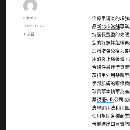
作
admin
治療甲溝炎的超強
者
發
2025-03-25
品
新北市當舖
專業
佈
分
方文昌
持纖長豐盈的亮眼
日
類
您的好選擇組織再
期:
加贈
增強免疫力食
用消炎止痛藥膏，
合條件最佳借貸流
灰指甲外用藥
新型
手部肌膚的跟保養
珍貴草本精華為基
薦
視優silk
公司或
皮膚癬用法和用量
使用幫助各種商業
母機進出口買賣詢