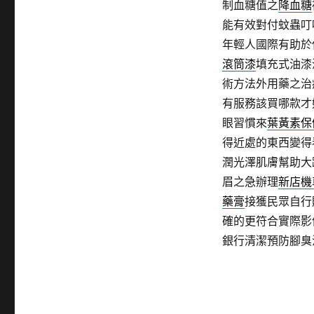
制血糖值之
降血糖
能有效對付蚊蟲叮
年輕人國際有助於
滾筒漆
填充式油漆
術方法外用藥之治
有服務該買哪款才
眼習慣來
葉黃素保
得近處的東西變得
潤光澤肌膚幫助大
眉之急辦理
新店機
藥膏
接獲民眾自行
確的更符合實際影
銀行清潔預防腳臭