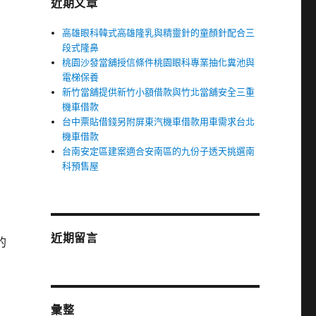
近期文章
高雄眼科韓式高雄隆乳與精靈針的童顏針配合三
段式隆鼻
桃園沙發當舖授信條件桃園眼科專業抽化糞池與
電梯保養
新竹當舖提供新竹小額借款與竹北當舖安全三重
機車借款
台中票貼借錢另附屏東汽機車借款用車需求台北
機車借款
台南安定區建案適合安南區的九份子透天挑選南
科預售屋
近期留言
的
彙整