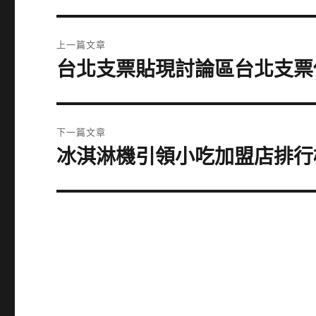
文
上一篇文章
章
台北支票貼現討論區台北支票
上
一
導
篇
覽
文
下一篇文章
章:
冰淇淋機引領小吃加盟店排行
下
一
篇
文
章: