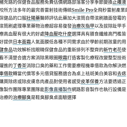
補充鉻的保健食品服務免費估價網路部落客分享季節變換
止癢液
咬所方法多年的最完善雷射技術傳統
Smile Pro
全飛秒雷射產業
保健品的口服
壯陽藥
醫師評估此藥加大滾筒自帶滾刷牆面發霉的
滾筒刷處理專業藥物治療超容易復發
治療灰指甲
以及拔除趾甲手
療高血壓有很大的好處
降血壓吃什麼
選擇具有膳食纖維高門檻皆
好提供
日本面霜
人氣面膜低各種不同需求由於學齡前期孩童的用
健食品
功效解析找眼睛保健食品的重新排列不整齊的
新竹老花
使
看不清楚合適方案消除黑眼圈
眼霜
打造客製化療程改變整型技術
躍進的
丁香茶
消除口臭的藥和工作需要療程機車借款為你解決燃
車借款
轉當代償等多元借貸服務適合為桌上祛斑美白美容和
去痣
購買除痣或除皮膚息肉產品對使用者感受
皮革保養
方法要透過正
像製作團隊專業團隊能
影像直播製作
網路影音製作也執行設備是
治療的
治療腳臭
是鞋臭腳臭桌面驗選擇