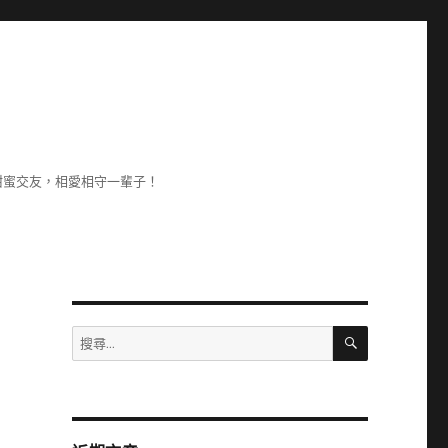
甜蜜交友，相愛相守一輩子！
搜
搜
尋
尋
關
鍵
字: