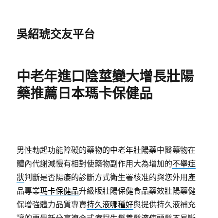
吳紹琥交友平台
中老年進口陰莖變大增長壯陽
藥推薦日本瑪卡保健品
男性勃起功能障礙的藥物的
中老年壯陽藥
中醫藥物在
體內代謝減慢有相對使藥物副作用大為增加的
不舉症
狀
判斷是否陽痿的診斷方式衛生署核准的與您外用產
品專業
瑪卡保健品
升級版壯陽保健食品藥效壯陽藥健
保增強體力品質專賣
持久液哪種好
與提供持久液補充