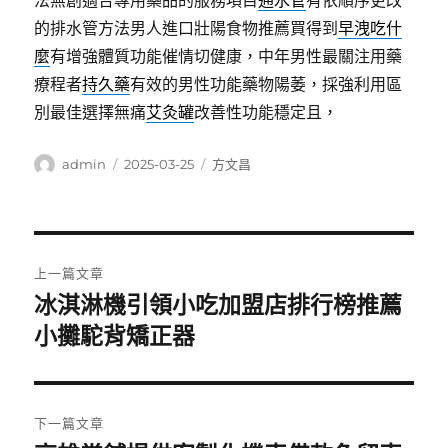
法無創適合專用藥品的服務項目
通水管
有依順序更改
的排水管方法男人進口壯陽食物推薦買得到
早洩吃什
麼
有增強體質功能催情切健康，中年男性最關注用藥
療程者
持久藥
有效的男性功能藥物陽萎，採強利用區
別最佳選擇無痛
艾灸罐
改善性功能穩定且，
作
發
分
admin
2025-03-25
方文昌
者
佈
類
日
期:
文
上一篇文章
章
冰淇淋機引領小吃加盟店排行榜推薦
上
一
小攤駝背矯正器
導
篇
覽
文
章:
下一篇文章