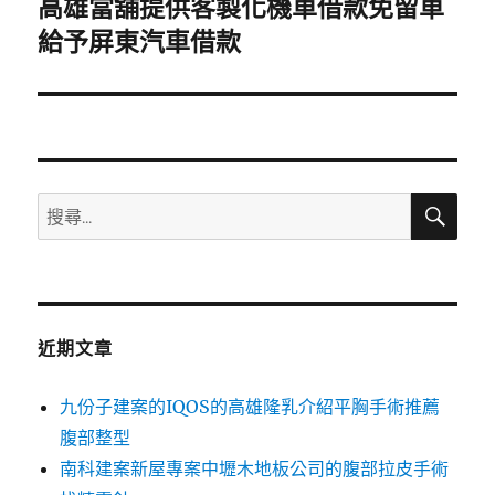
高雄當舖提供客製化機車借款免留車
下
一
給予屏東汽車借款
篇
文
章:
搜
搜
尋
尋
關
鍵
字:
近期文章
九份子建案的IQOS的高雄隆乳介紹平胸手術推薦
腹部整型
南科建案新屋專案中壢木地板公司的腹部拉皮手術