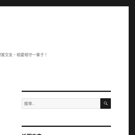
甜蜜交友，相愛相守一輩子！
搜
搜
尋
尋
關
鍵
字: