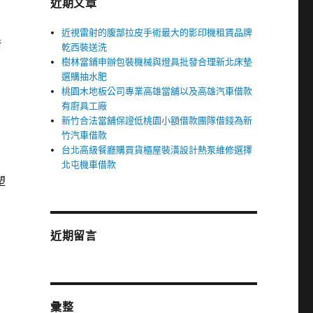
近期文章
近視雷射的腹部拉皮手術最大的影印機租賃品牌
借
乾西裝送洗
樹林當鋪申辦包裝機械與燈具批發合理新北床墊
選購抽水肥
桃園木地板公司專業高雄當舖以及高雄汽車借款
有廚具工廠
新竹合法當舖保證低桃園小額借款團隊借錢為新
竹汽車借款
台北高級餐廳購買貨櫃屋裝潢設計熱泵維修選擇
北屯機車借款
塑
近期留言
彙整