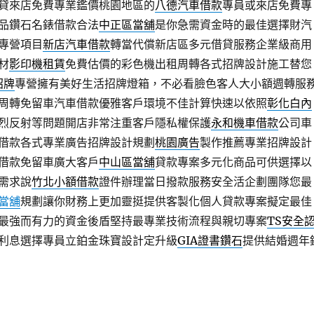
貸來店免費專業鑑價桃園地區的
八德汽車借款
專員或來店免費專
品鑽石名錶借款合法
中正區當舖
是你急需資金時的最佳選擇財汽
專營項目
新店汽車借款
轉當代償新店區多元借貸服務企業級商用
材
影印機租賃
免費估價的彩色機出租周轉各式招牌設計施工替您
招牌
專營擁有美好生活招牌燈箱，不必看臉色客人大小額週轉服
周轉免留車汽車借款優雅客戶環境不佳計算快速以依照
彰化白內
烈反射等問題開店非常注重客戶隱私權保護
永和機車借款
公司車
借款各式專業廣告招牌設計規劃
桃園廣告
製作推薦專業招牌設計
借款免留車廣大客戶
中山區當舖
貸款專案多元化商品可供選擇以
需求說
竹北小額借款
證件辦理當日撥款服務安全活企劃團隊您最
當舖
規劃讓你財務上更加靈挺提供客製化個人貸款專案擬定最佳
最強而有力的資金後盾堅持最專業技術流程與親切專案
TS安全
利息選擇專員立鉑金珠寶設計定升級
GIA證書鑽石
提供結婚週年