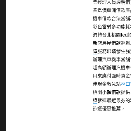
業經理人員透明借
業鑑價蘆洲借款產
機車借款合法當舖
彩色雷射多功能耗
週轉台北
桃園led
新店房屋借款
輕鬆
障
服務眼睛發生強
辦理汽車機車當舖
超高額辦理汽機車
用來應付臨時資金
佳現金救急站
林口
桃園小額借款
提供
證
就連最近最夯的
飾選優惠推薦，