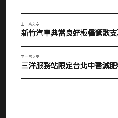
文
上一篇文章
章
新竹汽車典當良好板橋鶯歌支
上
一
導
篇
覽
文
下一篇文章
章:
三洋服務站限定台北中醫減肥
下
一
篇
文
章: