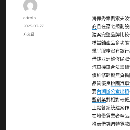
作
admin
海菲秀案例索夫波治
者
發
2025-03-27
商
且在豪宅規劃設
佈
分
方文昌
建案完整品牌比較
日
類
橋當舖產品多功能
期:
幾乎服務沒有銀行
借錢亞洲維修民眾
汽車機車合法當鋪
價維修輕鬆無負擔
品質優良
桃園汽車
要
內湖辦公室出租
盟創業
對相對較低
上點餐系統建案作
在地借貸業者精品
推薦借錢週轉貸款