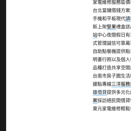
家電維修服務區價
台北當鋪借錢方案
手機和平板現代
讀
新上架
堅果
禮盒送
站
中心夜間假日有
式管理誠信可靠萬
自助點餐機提供點
明書行照以及個人
品種打造共享空間
台南市房子圏生活
據點專線
三洋服務
雄借貸
提供多元化
案
採訪絕民間借貸
東元家電維修輕鬆