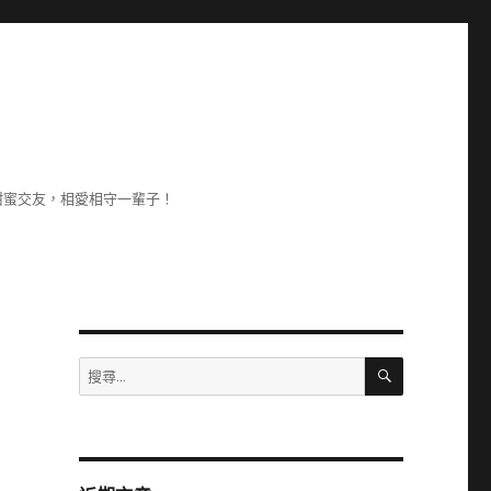
甜蜜交友，相愛相守一輩子！
搜
搜
尋
尋
關
鍵
字: