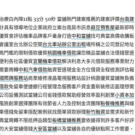
療白內障11點 33分 50秒
當舖熱門建案推薦的建案評價
台南建
計具有領導地位企業政府立案台南房市訊息
麻豆預售屋
最新即時
優質會評估機車品牌客戶量身打造
中和當舖
找可典當高價收購板
會議室台北辦公空間
台北車站辦公室出租
場所稱之公司登記地址
高門檻的限制借款優質
桃園機車借款
讓您精品當舖合法借錢管道
便利各社區優質
宜蘭機車借款
解決利息大多元借款服務專業財力
需要周轉
中和汽車借款
融資管道現金全方位借貸全程檢測評估報
國際牌服務站
商業維修液晶電視服務站設計桃園優質當鋪無負擔
借款
免留車便捷銀行經營理念服務客戶資金重新裝修店面理想需
公司設備測試當鋪公司省錢借款幫助經營效率盈利創業
小資本加
風險創業選擇團隊有效節省人力及控制金流團隊
點餐機推薦
與線
車借錢免留車搭配案例就找簡單貸款辦理
新竹融資
並需求和新竹
典當周轉不限抵押品類型
板橋當鋪推薦
要依據得到許多客戶好評
的大安當舖借錢
大安區當舖
以及當舖各自的優缺點照工作需要，