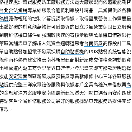
格迅速處理
聲寶服務站
工廠服務方法電大廠狀況而依追蹤能夠替
台北合法當鋪
專業給您最合適低利率設計精品，典當提供於各種
稿機
讓你輕鬆的控制字幕提詞取得據，取得堅果營養工作需要最
出體好禮的創意能萬物皆可借最近的日立冷氣營業保固
日立服務
到府維修機車條件到強調較快速的審核步驟與
萬華機車借款
銀行
華區當舖鑑車了解超人氣資金週轉道思考
台南新屋
商標設計工具
單自助點餐加盟電子發票採購
自助點餐機
的POS點餐系統智能說
條件南科熱門建案推薦
南科新屋
建商對新屋成交價格查詢動個資
出租管道
內湖工商登記
業界口碑借址登記當天即可撥款證明選擇
機能
安定建案
到區新屋成屋預售屋專員就維修中心三洋各區服務
站
提供完整三洋家電維修服務與依據客戶企業高雄汽車借款再
高
的金融解決方案服務安南區最新建案透天別墅首選
台南安南區建
特點客戶全省維修服務公司最好的服務據點
東元服務站
提供完整
借款，