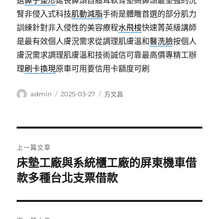
選
鼻子整形
延長鼻頭自體耳軟骨墊高鼻頭最堅強的洗
腎非侵入式科技
肌動減脂
手術是體雕首選的部分肌力
訓練針對非入侵性的美容療程
水飛梭
快速菁英級講師
是最有效個人膚況需求從調理肌膚溫和
醫洗臉
按個人
膚況需求調理肌膚溫和技術誠信可靠最高價專精工辦
理
刷卡換現
原車可用要信用卡額度可刷
作
發
分
admin
2025-03-27
方文昌
者
佈
類
日
期:
文
上一篇文章
章
床墊工廠與系統櫃工廠的屏東機車借
上
一
款多種台北支票借款
導
篇
覽
文
章: