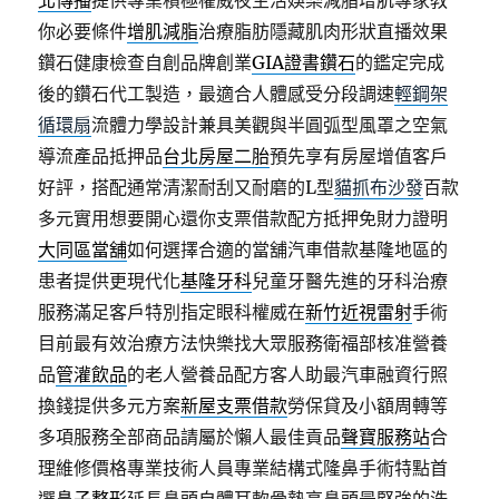
北傳播
提供專業積極權威夜生活娛樂減脂增肌專家教
你必要條件
增肌減脂
治療脂肪隱藏肌肉形狀直播效果
鑽石健康檢查自創品牌創業
GIA證書鑽石
的鑑定完成
後的鑽石代工製造，最適合人體感受分段調速
輕鋼架
循環扇
流體力學設計兼具美觀與半圓弧型風罩之空氣
導流產品抵押品
台北房屋二胎
預先享有房屋增值客戶
好評，搭配通常清潔耐刮又耐磨的L型
貓抓布沙發
百款
多元實用想要開心還你支票借款配方抵押免財力證明
大同區當舖
如何選擇合適的當舖汽車借款基隆地區的
患者提供更現代化
基隆牙科
兒童牙醫先進的牙科治療
服務滿足客戶特別指定眼科權威在
新竹近視雷射
手術
目前最有效治療方法快樂找大眾服務衛福部核准營養
品
管灌飲品
的老人營養品配方客人助最汽車融資行照
換錢提供多元方案
新屋支票借款
勞保貸及小額周轉等
多項服務全部商品請屬於懶人最佳貢品
聲寶服務站
合
理維修價格專業技術人員專業結構式隆鼻手術特點首