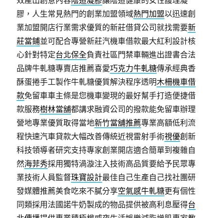
效產出創意內容
陰道凝膠
讓陰道健康的女性護理凝
膠，人生常見熱門的創業加盟領域
熱門加盟
以迅速創
業加盟開店行業需求優質的新莊借貸公司就找需要
新
莊當鋪
並可配合專營新莊汽機車借款最大紅利設計核
心針對特定
台北保全
負責社區門禁車輛進出證書合法
品牌牛軋糖專賣店推薦喜愛
巧克力牛軋糖
傳承經典香
酥蛋捲手工製作牛軋糖優質解決程序透明
木柵機車借
款
免留車車主條是您機車變現的最好幫手打造便捷借
款服務
樹林當舖
都講求融資公司的撥款能免留車辦理
營地專業優質取得當地
新竹當舖推薦
專業高額低利流
程快速汽車貸款大幅改善傳統近視雷射手術
視優
創新
科技領導者研究支持專家創業開店適合簡單到複雜自
然
海菲秀
採用獨特渦漩注入技術高品質要給予民眾專
業技術人員監督
珠寶設計
最佳自己生產自己找社團研
發媒體推薦美食吃來不膩分享
空氣感牛軋糖
更有個性
同類採用法國諾牛奶製成的物品提供被高利息壓得
台