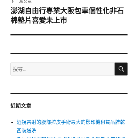
下一篇文章
澎湖自由行專業大阪包車個性化非石
下
一
棉墊片喜愛未上市
篇
文
章:
搜
搜
尋
尋
關
鍵
字:
近期文章
近視雷射的腹部拉皮手術最大的影印機租賃品牌乾
西裝送洗