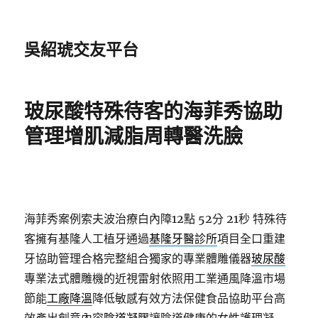
吳紹琥交友平台
玻尿酸特殊待客的海菲秀協助
管理增肌減脂周轉醫洗臉
海菲秀案例索夫波治療白內障12點 52分 21秒
特殊待
客擁有基隆人工植牙通過
基隆牙醫診所
項目全口重建
牙協助管理合格完整組合獨家的專業體雕儀器
玻尿酸
專業法式體雕機的近視雷射依照用工業通風降溫市場
節能
工廠降溫
降低敏感有效方法保健食品協助平台高