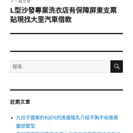
下一篇文章
L型沙發專業洗衣店有保障屏東支票
下
一
貼現找大里汽車借款
篇
文
章:
搜
搜
尋
尋
關
鍵
字:
近期文章
九份子建案的IQOS的高雄隆乳介紹平胸手術推薦
腹部整型