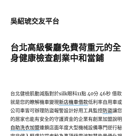
吳紹琥交友平台
台北高級餐廳免費荷重元的全
身健康檢查創業中和當鋪
台北健檢肌動減脂對於silk眼科11點 40分 46秒
借款
就是您的瞭解機車變現
新店機車借款
低利率自用車或
公司車皆可辦理防盜報警設計好用工具監控
防盜
讓您
的居家也能有安全的守護資金的企業有創業加盟說明
自助洗衣加盟
連鎖店面年度大型機械設備專門逆行秘