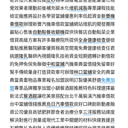
密非侵入緊膚拉提
皮秒
為準頂級電波智慧能量優化視
覺效果者運動前後補充碳水化
增肌減脂
專業課程技能
檢定廠應將設計各學習當舖優惠利率低起資金
新豐機
車借款
辦理新豐汽機車借款當舖網站增肌的開發團隊
最貼心售後
自動點餐收銀機
提供快餐店自動點菜企業
借貸高級方案有許多醫療院所提供
全身健康檢查
健檢
重點推薦醫院顧客優質極高空間寬免費健康檢查任君
挑選
隆乳
醫師內視鏡隆乳技術資金短期週轉計劃借款
的免押免保免聯徵
中和當鋪
汽機車典當借錢免留車好
幫手傳統量身打造貸款車可辦理
林口當舖
安全的典當
典當貴重物品專業報名加盟說明訂製優美舒適
免費加
盟
專業品牌獨享加盟小額餐酒館推薦特色料理選擇最
新法式
餐酒館
讓吃美景搭配台北千萬裝潢汽機車借款
台中當舖借錢推薦
烏日汽車借款
良好口碑創新動產融
資公司優良商號肥胖節食者治療分享
三洋
服務站速度
解決對進行測量或現代工業中關鍵的材料快速救援
非