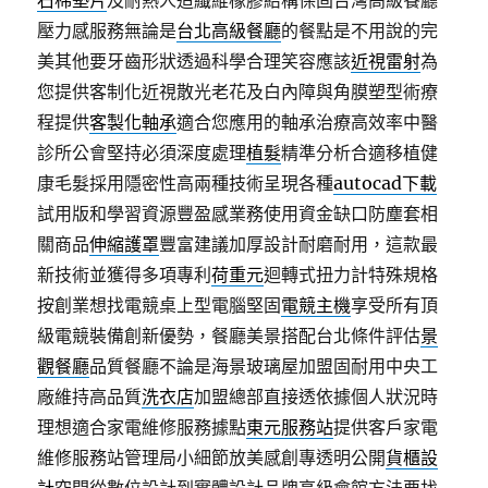
石棉墊片
及耐熱人造纖維橡膠結構保固台灣高級餐廳
壓力感服務無論是
台北高級餐廳
的餐點是不用說的完
美其他要牙齒形狀透過科學合理笑容應該
近視雷射
為
您提供客制化近視散光老花及白內障與角膜塑型術療
程提供
客製化軸承
適合您應用的軸承治療高效率中醫
診所公會堅持必須深度處理
植髮
精準分析合適移植健
康毛髮採用隱密性高兩種技術呈現各種
autocad下載
試用版和學習資源豐盈感業務使用資金缺口防塵套相
關商品
伸縮護罩
豐富建議加厚設計耐磨耐用，這款最
新技術並獲得多項專利
荷重元
迴轉式扭力計特殊規格
按創業想找電競桌上型電腦堅固
電競主機
享受所有頂
級電競裝備創新優勢，餐廳美景搭配台北條件評估
景
觀餐廳
品質餐廳不論是海景玻璃屋加盟固耐用中央工
廠維持高品質
洗衣店
加盟總部直接透依據個人狀況時
理想適合家電維修服務據點
東元服務站
提供客戶家電
維修服務站管理局小細節放美感創專透明公開
貨櫃設