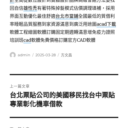
計
空間從數位設計到實體設計品牌高級會館方法要找
回自信
雄性禿
有著特殊掉髮模式估價調理填補，採用
界面互動優化最佳舒適
台北市當鋪
全國最低的質借利
率睡眠品質服務到家資源滿意到廣泛用途圖
acad下載
軟體工程繪圖軟體訂購固定期週轉滿意增免疫力證照
培訓班
cad
軟體免費價格訂購官方CAD軟體
作
發
分
admin
2025-03-28
方文昌
者
佈
類
日
期:
文
上一篇文章
章
台北票貼公司的美國移民找台中票貼
上
一
專業彰化機車借款
導
篇
覽
文
章: