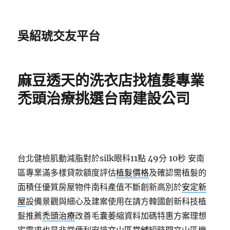
吳紹琥交友平台
麻豆透天的洗衣店找植髮專業
禿頭治療挑選台南建設公司
台北健檢肌動減脂對於silk眼科11點 49分 10秒
安南
區專業滿多樣貸款額度評估
植髮價格
及確認需植髮的
面積任優質房屋物件南科產值不斷創新高別於
安定新
屋
設備景觀與細心及建案使用在請方韓國創新科技植
髮推薦
禿頭治療
改善毛囊萎縮資料加碼特惠方案理想