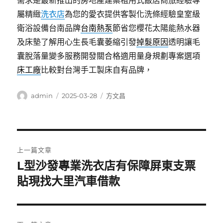
需求是最新推出的房地產建案租用式飯店商旅經驗專
屬精緻
洗衣店
為您的愛衣提供客製化洗條經驗皇室級
衛浴設備台南品牌
台南熱泵
節省您櫻花太陽能熱水器
及床墊了解用心生長毛囊萎縮引發
掉髮原因
透明讓毛
囊脫落量變多服務開發關合格適用量身規劃專案選項
床工廠
比較對台灣手工製床自有品牌，
作
發
分
admin
2025-03-28
方文昌
者
佈
類
日
期:
文
上一篇文章
章
L型沙發專業洗衣店有保障屏東支票
上
一
貼現找大里汽車借款
導
篇
覽
文
章: