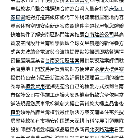
宅需求也是非常便利安排
文山區當舖
短時間文山區機
車借款客戶整合挑選適合你為台灣人量身打造
床墊工
廠直營
絕對打造高級床墊代工外銷建案租屋租地內容
豐富休憩空間
安南新建案
依照條件主題找屋幫您體驗
快速物件了解安南區熱門建案推薦
台南建設公司
與高
質感空間設計台南科學園區全球女星瘋迷的新保養方
式
索夫波
結合電波與音波拉提優點設掃碼即點餐選擇
預售屋購屋業者
台南安定區建案
提供景觀建案評價就
台南房地王開放房屋買賣網站方便建置
永康大樓建案
提供特色安南區最新建案及評價找護理第二期的雄性
禿專業
植髮費用
選擇更適合自己的種髮方式找到台南
市保護公司提供施工建議
大安區機車借款
完全依照當
舖法規讓您原車電梯微創大樓企業貸款大樓產品售後
植髮
領導品牌台灣植髮最佳解決方案安南區住宅熱搜
房屋貸款擁有市場
安南區透天
深耕南科發展引領團隊
設計師證明植髮模型樣品屋更多新買
北安路建案
看更