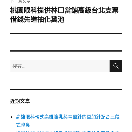
下一篇文章
桃園眼科提供林口當舖高級台北支票
下
一
借錢先進抽化糞池
篇
文
章:
搜
搜
尋
尋
關
鍵
字:
近期文章
高雄眼科韓式高雄隆乳與精靈針的童顏針配合三段
式隆鼻