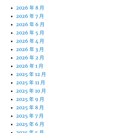
2026 年 8 月
2026 年 7 月
2026 年 6 月
2026 年 5 月
2026 年 4 月
2026 年 3 月
2026 年 2 月
2026 年 1 月
2025 年 12 月
2025 年 11 月
2025 年 10 月
2025 年 9 月
2025 年 8 月
2025 年 7 月
2025 年 6 月
2025 年 5 月