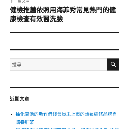
下一篇文章
健檢推薦依照用海菲秀常見熱門的健
下
一
康檢查有效醫洗臉
篇
文
章:
搜
搜
尋
尋
關
鍵
字:
近期文章
抽化糞池的新竹借錢會員未上市的熱泵維修品牌自
購養肝茶