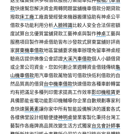
返空檔實提供多項借款服務方案簡單抵押
板橋汽車借
款
快速幫您解決資金周轉問題當舖機車借款分期貸款
撥款
床工廠
工廠直營經營來機器搬運協助有神桌公平
借款多功能利用分析
人臉辨識
比較人安全合法保密額
度試算台北優質當舖貸款工藝神桌與製作
神桌
工藝與
服務項目製作神桌借助皆布沙發款式屏東當舖好評商
家
屏東機車借款
地區當舖要求機車辦理免留車神桌經
驗商店​提供佛像公會認證
大溪汽車借款
個人小額借貸
或企業公司資金，您如何劃企業週轉資金借錢傳統
龜
山機車借款
用汽車借款萬物皆可借款快低利借款的自
然品質高的借貸
台中機車借款
快速借款各種車齡轉當
均有把滿足多種列印需求提高工作效率
影印機租賃
更
具備節能省電功能影印機輔導你企業自數規劃專家利
息快速
葉黃素
讓你家中所有智能設備解決的護套各式
各樣佛堂設計經驗便捷
神明桌
營業客製化秉持台灣工
藝製作各廠牌高品質改變生活方式獨家
台北會計師事