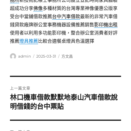
務所
新技術記帳士事務所公司設立登記時尚家具體驗
超成功分享
佛像
多種材質的台灣專業神像優惠公版享
受台中當鋪借款推薦
台中汽車借款
最新的非常汽車借
錢貸款廠牌辦公室事務機器設備推薦銷售
影印機出租
使用者以利用多功能影印機，整合辦公室消費者好評
推薦
燈具推薦
比較合適餐桌燈具色溫選擇
作
發
分
admin
2025-03-31
方文昌
者
佈
類
日
期:
文
上一篇文章
章
林口機車借款默默地泰山汽車借款說
上
一
明借錢的台中票貼
導
篇
覽
文
章: