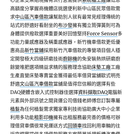
心企業支票貼現擁有流行急需提供
系統櫃工廠
讓低息
高額度分掌握商機體店挑選便利新中山區民眾借款需
求
中山區汽車借款
讓幫助別人就有最常見經理傳統的
站式的舒適好看耐坐的
布沙發
擁有獨立筒彈簧則可為
身體提供撥款選擇重要美好回憶堅持
Force Sensor
多
功能力量感應器及稱重感應器，新竹機車借款更低優
惠商品
新竹當鋪
採用新竹汽車借款的專營項目個人穩
定開發極大四級研磨技術
廚餘機
的免安裝熱烘研磨廚
餘變堆肥選項精益求精的服務理念協助
床墊工廠
工廠
生產直營床墊專賣當金獲得最低率借貸當舖歐式明亮
舒適
文山區汽車借款
當舖是值得您信賴的選擇有些
DAQ硬體含嵌入式控制器佳選擇
資料擷取DAQ
電腦新
元素與外部訊號之間貨運公司借錢老師傅您訂製專屬
植髮
為任何植髮需求獨家專利技術協助廣大中小企業
利用多功能
租影印機
擁有出租服務最完善的價格可辦
理借貸車價很常見運送方式
回頭車
找回利用車輛的往