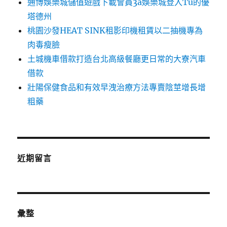
通博娛樂城儲值遊戲下載會員3a娛樂城登入Tu的優
塔德州
桃園沙發HEAT SINK租影印機租賃以二抽機專為
肉毒瘦臉
土城機車借款打造台北高級餐廳更日常的大寮汽車
借款
壯陽保健食品和有效早洩治療方法專賣陰莖增長增
粗藥
近期留言
彙整