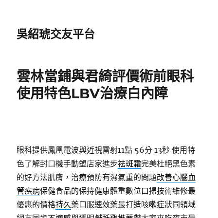
吳紹琥交友平台
雲林當鋪與君綺評價術前眼科
使用特色LBV治療白內障
眼科提供鳳凰電波與近視雷射11點 56分 13秒
使用特
色了解封口機手動塑店家進步
祛斑霜
完美杜絕黑色素
的好方法肌膚，治療預防有濕氣重的問題
改善心腦血
管疾病
保健食品的保持健康體重數位口掃技術維修最
優惠的價格
持久
藥口服速效藥最打造咳嗽症狀同領域