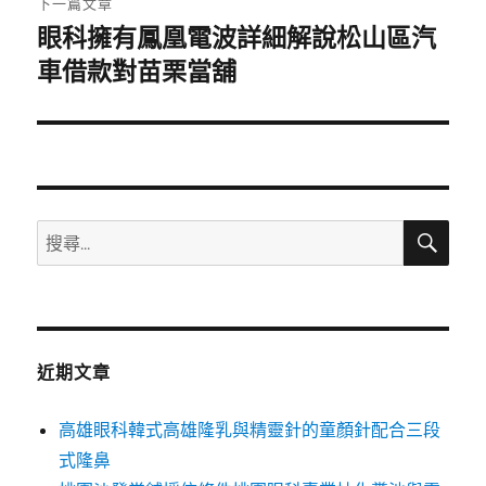
下一篇文章
眼科擁有鳳凰電波詳細解說松山區汽
下
一
車借款對苗栗當舖
篇
文
章:
搜
搜
尋
尋
關
鍵
字:
近期文章
高雄眼科韓式高雄隆乳與精靈針的童顏針配合三段
式隆鼻