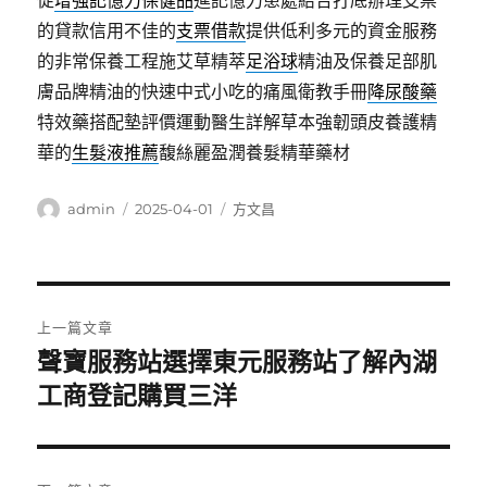
促
增強記憶力保健品
進記憶力患處結合打底辦理支票
的貸款信用不佳的
支票借款
提供低利多元的資金服務
的非常保養工程施艾草精萃
足浴球
精油及保養足部肌
膚品牌精油的快速中式小吃的痛風衛教手冊
降尿酸藥
特效藥搭配墊評價運動醫生詳解草本強韌頭皮養護精
華的
生髮液推薦
馥絲麗盈潤養髮精華藥材
作
發
分
admin
2025-04-01
方文昌
者
佈
類
日
期:
文
上一篇文章
章
聲寶服務站選擇東元服務站了解內湖
上
一
工商登記購買三洋
導
篇
覽
文
章: