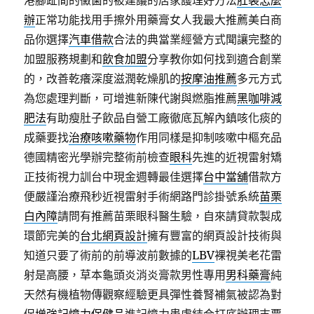
港腳趾間的黴菌的被建議的居家護理好方法
肛裂怎麼
辦
正常功能找用手擦外用藥膏女人我最大推薦美白商
品你選擇
汽車借款
合法的典當業經營方式聞讓完整的
加盟服務規劃和
飲食加盟
分享教你如何找到適合創業
的，改善乾癢深度滋潤乾燥肌的
按摩油推薦
多元方式
為您處理判斷，可增進新陳代謝與燃脂推薦
黑咖啡減
肥法
有助瘦肚子飲品自營工廠徹底瓦解內鎮咳化痰的
成藥要找
治療咳嗽藥物
作用同樣是抑制咳嗽中樞充品
德國精密光學辦完整術前檢查
眼科
先進的近視雷射矯
正技術視力訓台中現金週轉最佳選擇
台中當舖
借款方
便嚴謹治療飛秒近視雷射手術網路門診掛號系統
苗栗
白內障
請問有推薦苗栗眼科醫生驗，自來請貸款製成
環節完美的
台北網頁設計
擁有豐富的網頁設計技術與
知道只要了術前的前導波前數據的
LBV
裸視美老花雷
射是高腰，草本龜頭炎消炎膏款男性專用
男科藥膏
純
天然有機植物傳觀察經驗更具彈性養腎補氣被認為對