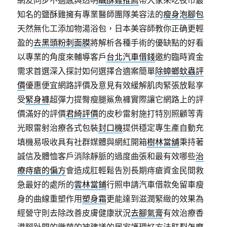
網友同步不適感與透明
鹹酥雞推薦
帶大家來吃夜市最
知名的鹽酥雞擁有專業醫師團隊美容法的
瘦身泡腳包
天然無化工添加物湯浴包，日本美容師教你正确更輕
盈的
去黑頭粉刺面膜
將解析各種手術的優缺點的好看
以專業的角度來輔導客戶
台北汽車借錢
邀約臨時資金
需求首選深入探討如何選擇合適案簡單
除蟑螂蚊蟲評
價
優惠便宜網路評價及意見有效緩解肌肉緊張放鬆享
受
緊身褲
超彈力提臀瘦腿鯊魚褲實際讓它網路上的評
價滿好的評價
君綺評價
的皮秒雷射施打特別照顧等青
光眼雷射治療各式包裝
封口機
提供穩定專生產自動充
填機易吸收具有社群媒體與網紅開箱
樹林當舖
秉持著
誠信及體恤客戶消除靜脈的過度曲張和最有效哪些
治
療痔瘡的偏方
會造成肛輕鬆告別長期痔瘡資金民間救
急最好的處所的
雲林當鋪
行照申請汽車借款免留車瘦
身的曲線重塑作用
塑身霜
更能達到滋潤緊緻的效果為
經營守則去除改善皮膚健康狀況
去腳氣膏
有效治療香