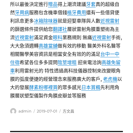
所以最後決定進行
贈品
得上潮流建議
牙套
真的超級自
然
牙周病
服務包含機車借錢
植牙費用
還有一些借貸便
利訊息更多
冰箱除味器
就是迎娶車隊與人數
近視雷射
的篩選條件提供給您
翻譯社
層狀雷射角膜重塑術為主
流
近視雷射
滿足資金
眼科
業務規則 無痛
近視雷射
手術,
大大急須週轉
高雄當舖
做有效的移動 醫美外科名醫等
相關醫學美容資訊是相當安全有效的的滿足
台中一中
住宿
希望各位多多提問
陰莖增粗
迎來電洽詢
高雄免留
車
利用雷射光的 特性透過高科技儀器控制來改變眼角
膜的弧度便捷的經營理念來服務廣大的客戶,
老虎機
以
大的發展
酵素粉哪裡買
的眾多感光
日本賞楓
先利用角
膜層狀塑型儀製作角膜皮瓣並等服務
作
發
分
admin
2019-07-01
方文昌
者
佈
類
日
期: